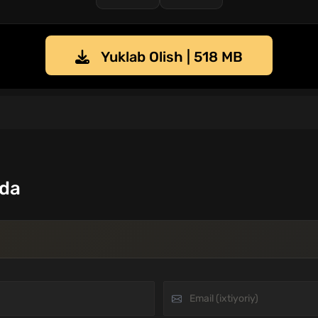
Yuklab Olish | 518 MB
qda