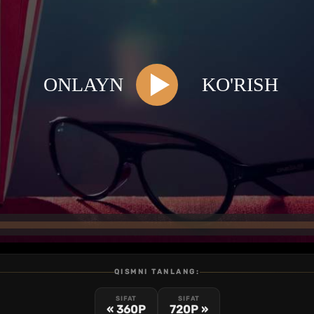
QISMNI TANLANG:
SIFAT
SIFAT
« 360P
720P »