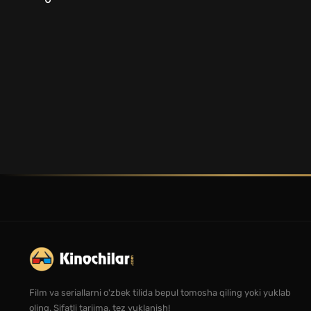
Film va seriallarni o'zbek tilida bepul tomosha qiling yoki yuklab
oling. Sifatli tarjima, tez yuklanish!