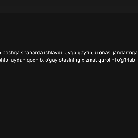
un boshqa shaharda ishlaydi. Uyga qaytib, u onasi jandarmga
ashib, uydan qochib, o‘gay otasining xizmat qurolini o‘g‘irlab