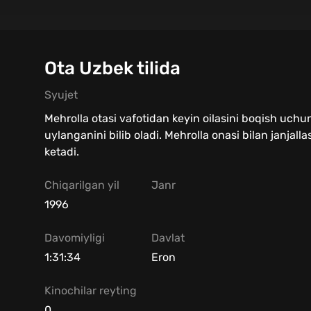
Ota Uzbek tilida
Syujet
Mehrolla otasi vafotidan keyin oilasini boqish uch
uylanganini bilib oladi. Mehrolla onasi bilan janjall
ketadi.
Chiqarilgan yil
Janr
1996
Davomiyligi
Davlat
1:31:34
Eron
Kinochilar reyting
0