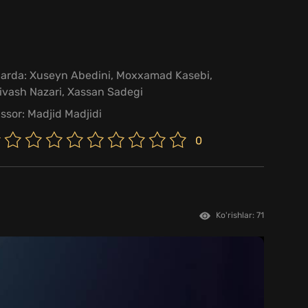
larda:
Xuseyn Abedini
,
Moxxamad Kasebi
,
ivash Nazari
,
Xassan Sadegi
issor:
Madjid Madjidi
0
Ko'rishlar: 71