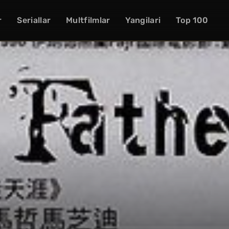
r
Seriallar
Multfilmlar
Yangilari
Top 100