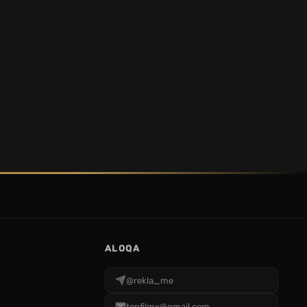
ALOQA
@rekla_me
topfilmx@gmail.com