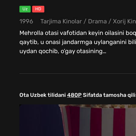
Uz
HD
1996
Tarjima Kinolar / Drama / Xorij Kin
Mehrolla otasi vafotidan keyin oilasini b
qaytib, u onasi jandarmga uylanganini bilib
uydan qochib, o‘gay otasining
…
Ota Uzbek tilidani
480P
Sifatda tamosha qili