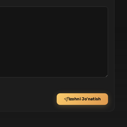
Izohni Jo'natish