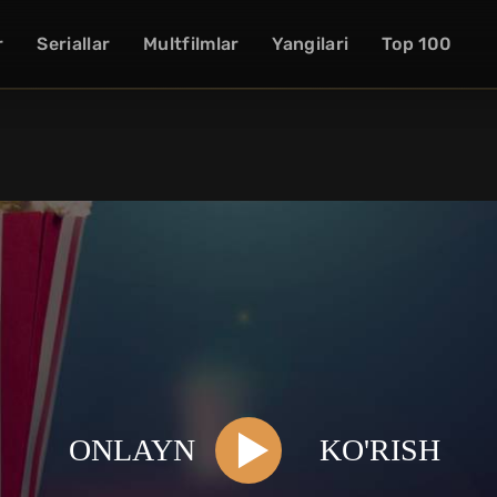
r
Seriallar
Multfilmlar
Yangilari
Top 100