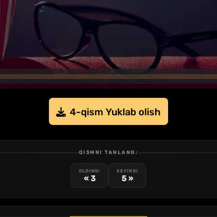
4-qism Yuklab olish
QISMNI TANLANG:
OLDINGI
KEYINGI
« 3
5 »