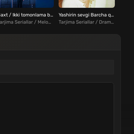
FHD
Baxt / Ikki tomonlama baxt / Ittifoq Barcha qismlar Uzbek Tilida
Yashirin sevgi Barcha qismlar Uzbek Tilida
Tarjima Seriallar / Melodrama / Xorij Seriallar Uzbek Tilida
Tarjima Seriallar / Drama / Melodrama / Xorij Seriallar Uzbek Tilida