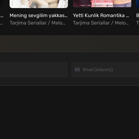
Chinatown detektivi Barcha qismlar Uzbek Tilida
Mening sevgilim yakkashox Barcha qismlar Uzbek Tilida
Yetti Kunlik Romantika Barcha qismlar Uzbek Tilida
Tarjima Seriallar / Jangari / Detektiv / Komediya / Kriminal / Xorij Seriallar Uzbek Tilida
Tarjima Seriallar / Melodrama / Xorij Seriallar Uzbek Tilida
Tarjima Seriallar / Melodrama / Xorij Seriallar Uzbek Tilida