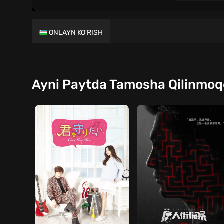
1
2
8
QISM
QISM
QISM
ONLAYN KO'RISH
Ayni Paytda Tamosha Qilinmo