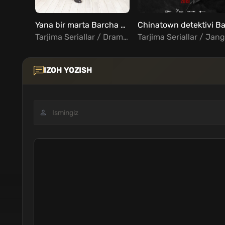
Yana bir marta Barcha Qismlar Uzbek Tilida Koreya seriali
Tarjima Seriallar / Drama / Xorij Seriallar Uzbek Tilida
IZOH YOZISH