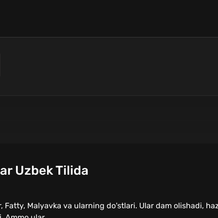
ar Uzbek Tilida
Fatty, Malyavka va ularning do'stlari. Ular dam olishadi, haz
i. Ammo ular...