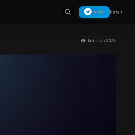
Kirish
Kanal
Ko'rishlar: 2 028
Izlash