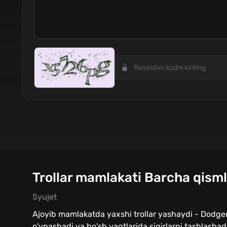
Trollar mamlakati Barcha qisml
Syujet
Ajoyib mamlakatda yaxshi trollar yashaydi - Dodger, 
o'ynashadi va bo'sh vaqtlarida sigirlarni tashlashad