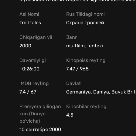
Asl Nomi
Rus Tilidagi nomi
Troll tales
Страна троллей
Chiqarilgan yil
Janr
2000
multfilm, fentezi
Davomiyligi
Kinopoisk reyting
~0:26:00
7.47 / 968
IMDB reyting
Davlat
7.4 / 67
Germaniya, Daniya, Buyuk Brit
Premyera qilingan
Kinochilar reyting
kun (Dunyo
4.5
bo'yicha)
10 сентября 2000