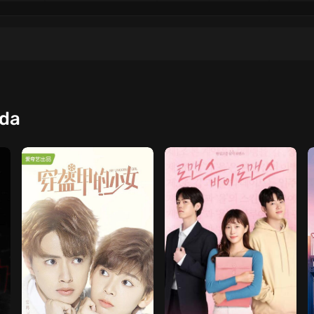
3
4
5
9
10
11
QISM
QISM
QISM
QISM
QISM
QISM
qda