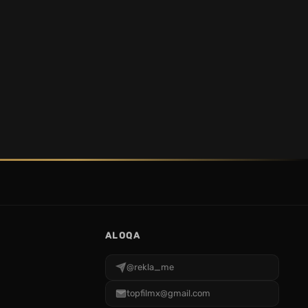
ALOQA
@rekla_me
topfilmx@gmail.com