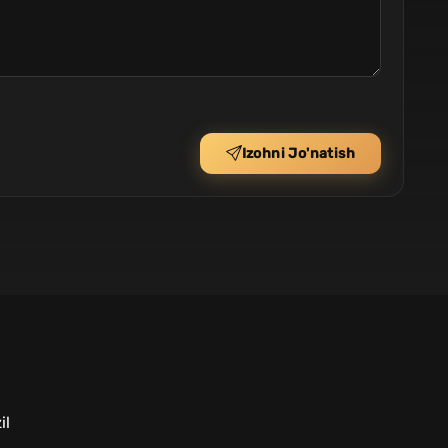
Izohni Jo'natish
il