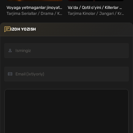
Voyaga yetmaganlar jinoyati Barcha qismlar Uzbek Tilida
Va'da / Qotil o'yini / Killerlar o'yini Uzbek Tilida
Tarjima Seriallar / Drama / Kriminal / Xorij Seriallar Uzbek Tilida
Tarjima Kinolar / Jangari / Kriminal / Xorij Kinolar Uzbek Tilida
IZOH YOZISH