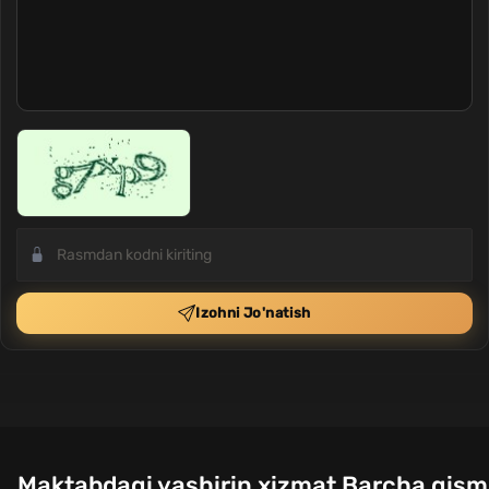
Izohni Jo'natish
Maktabdagi yashirin xizmat Barcha qisml