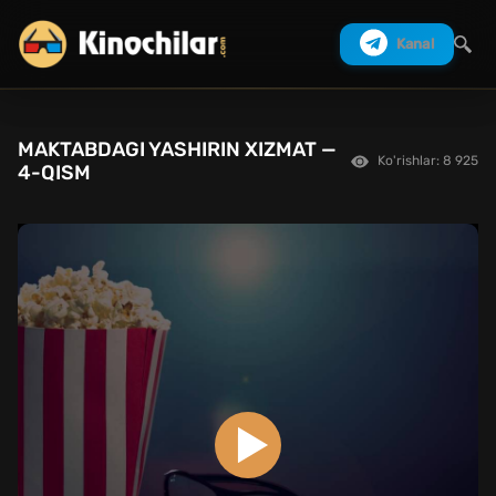
Kanal
MAKTABDAGI YASHIRIN XIZMAT —
Ko'rishlar: 8 925
Izlash
4-QISM