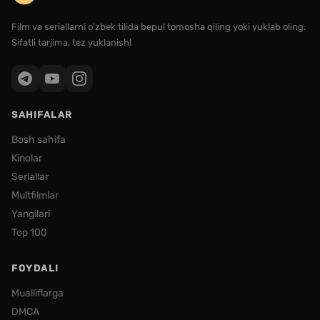
Film va seriallarni o'zbek tilida bepul tomosha qiling yoki yuklab oling.
Sifatli tarjima, tez yuklanish!
SAHIFALAR
Bosh sahifa
Kinolar
Seriallar
Multfilmlar
Yangilari
Top 100
FOYDALI
Mualliflarga
DMCA