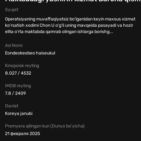
Syujet
Operatsiyaning muvaffaqiyatsiz bo'lganidan keyin maxsus xizmat
ko'rsatish xodimi Chon U o'g'li uning mavqeida pasayadi va hozir
elita o'rta maktabda qamrab olingan ishlarga borishg...
Asl Nomi
Eondeokeobeo haiseukul
Kinopoisk reyting
8.027 / 4532
IMDB reyting
7.8 / 2409
Davlat
Koreya janubi
Premyera qilingan kun (Dunyo bo'yicha)
21 февраля 2025