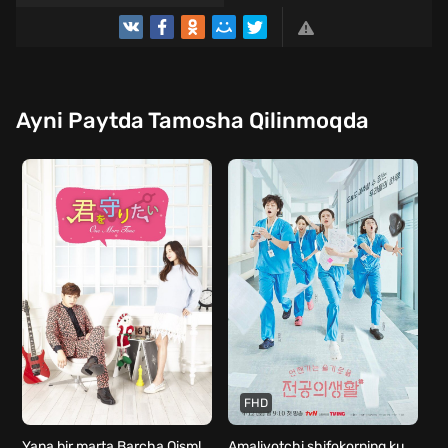
Ayni Paytda Tamosha Qilinmoqda
FHD
Yana bir marta Barcha Qismlar Uzbek Tilida Koreya seriali
Amaliyotchi shifokorning kundaligi / Doktorning kundaligi Premyera Koreya seriali Barcha qismlar Uzbek Tilida