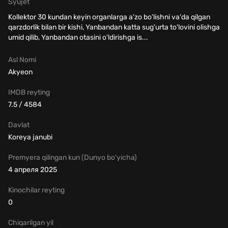
Syujet
Kollektor 30 kundan keyin organlarga a'zo bo'lishni va'da qilgan
qarzdorlik bilan bir kishi, Yanbandan katta sug'urta to'lovini olishga
umid qilib, Yanbandan otasini o'ldirishga is...
Asl Nomi
Akyeon
IMDB reyting
7.5 / 4584
Davlat
Koreya janubi
Premyera qilingan kun (Dunyo bo'yicha)
4 апреля 2025
Kinochilar reyting
0
Chiqarilgan yil