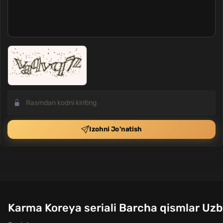
Izohni Jo'natish
Karma Koreya seriali Barcha qismlar Uzbe