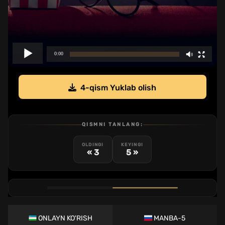
4-qism Yuklab olish
QISMNI TANLANG:
OLDINGI
KEYINGI
« 3
5 »
1
2
3
4
5
6
QISM
QISM
QISM
QISM
QISM
QISM
ONLAYN KO'RISH
MANBA-5