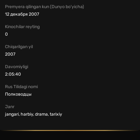
Premyera qilingan kun (Dunyo bo'yicha)
12 декабря 2007
Kinochilar reyting
0
Chiqarilgan yil
2007
Davomiyligi
2:05:40
Rus Tilidagi nomi
Полководцы
Janr
jangari, harbiy, drama, tarixiy