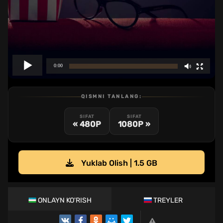
QISMNI TANLANG:
SIFAT
SIFAT
« 480P
1080P »
Yuklab Olish | 1.5 GB
ONLAYN KO'RISH
TREYLER