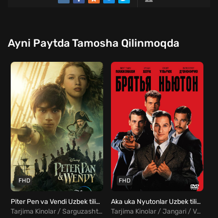
Ayni Paytda Tamosha Qilinmoqda
FHD
FHD
Piter Pen va Vendi Uzbek tilida
Aka uka Nyutonlar Uzbek tilida
Tarjima Kinolar / Sarguzasht / Oilaviy / Fentezi / Xorij Kinolar Uzbek Tilida
Tarjima Kinolar / Jangari / Vestern / Drama / Tarixiy / Kriminal / Xorij Kinolar Uzbek Tilida