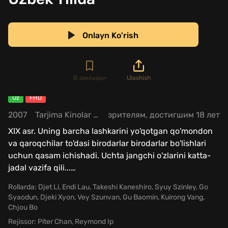
Onlayn Ko'rish
В закладки
Ulashish
Uz
FHD
2007
Tarjima Kinolar / Jangari / Harbiy / Drama / Tarixiy / Xorij Kinolar Uzbek Tilida
зрителям, достигшим 18 лет
XIX asr. Uning barcha lashkarini yo'qotgan qo'mondon
va qaroqchilar to'dasi birodarlar birodarlar bo'lishlari
uchun qasam ichishadi. Uchta jangchi o'zlarini katta-
jadal vazifa qili...
…
Rollarda:
Djet Li
,
Endi Lau
,
Takeshi Kaneshiro
,
Syuy Szinley
,
Go
Syaodun
,
Djeki Xyon
,
Vey Szunvan
,
Gu Baomin
,
Kuirong Vang
,
Chjou Bo
Rejissor:
Piter Chan
,
Reymond Ip