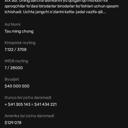
XIX asr. Uning barcha lashkarini yo'qotgan qo'mondon va
qaroqchilar to'dasi birodarlar birodarlar bo'lishlari uchun qasam
ichishadi. Uchta jangchi o'zlarini katta-jadal vazifa qili...
Asl Nomi
Tau ming chong
Kinopoisk reyting
7.122 / 3708
IMDB reyting
7 / 28000
Byudjet
$40 000 000
Dunyo bo'yicha daromadi
+ $41 305 143 = $41 434 221
Amerika bo'yicha daromadi
$129 078