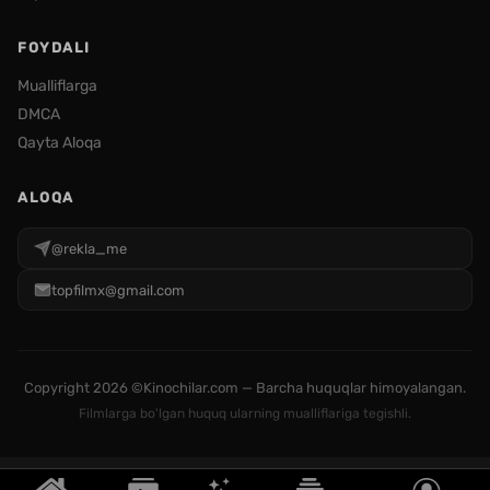
FOYDALI
Mualliflarga
DMCA
Qayta Aloqa
ALOQA
@rekla_me
topfilmx@gmail.com
Copyright
2026 ©Kinochilar.com — Barcha huquqlar himoyalangan.
Filmlarga bo'lgan huquq ularning mualliflariga tegishli.