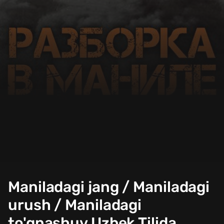
Maniladagi jang / Maniladagi
urush / Maniladagi
to'qnashuv Uzbek Tilida