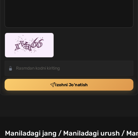
Izohni Jo'natish
Maniladagi jang / Maniladagi urush / Man