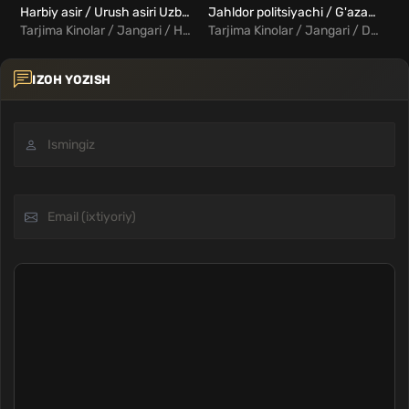
Harbiy asir / Urush asiri Uzbek Tilida
Jahldor politsiyachi / G'azab belgilari Uzbek Tilida
Xa
Tarjima Kinolar / Jangari / Harbiy / Triller / Xorij Kinolar Uzbek Tilida
Tarjima Kinolar / Jangari / Detektiv / Komediya / Xorij Kinolar Uzbek Tilida
IZOH YOZISH