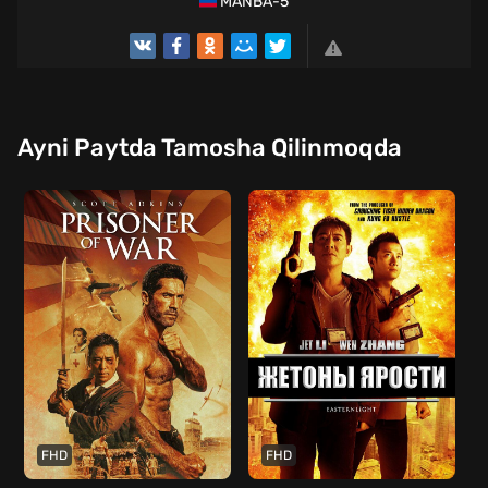
MANBA-5
Ayni Paytda Tamosha Qilinmoqda
FHD
FHD