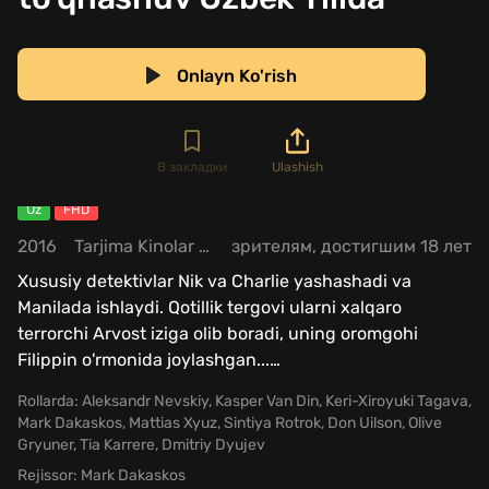
Onlayn Ko'rish
В закладки
Ulashish
Uz
FHD
2016
Tarjima Kinolar / Jangari / Rus kinolar Uzbek Tilida
зрителям, достигшим 18 лет
Xususiy detektivlar Nik va Charlie yashashadi va
Manilada ishlaydi. Qotillik tergovi ularni xalqaro
terrorchi Arvost iziga olib boradi, uning oromgohi
Filippin o'rmonida joylashgan...
…
Rollarda:
Aleksandr Nevskiy
,
Kasper Van Din
,
Keri-Xiroyuki Tagava
,
Mark Dakaskos
,
Mattias Xyuz
,
Sintiya Rotrok
,
Don Uilson
,
Olive
Gryuner
,
Tia Karrere
,
Dmitriy Dyujev
Rejissor:
Mark Dakaskos