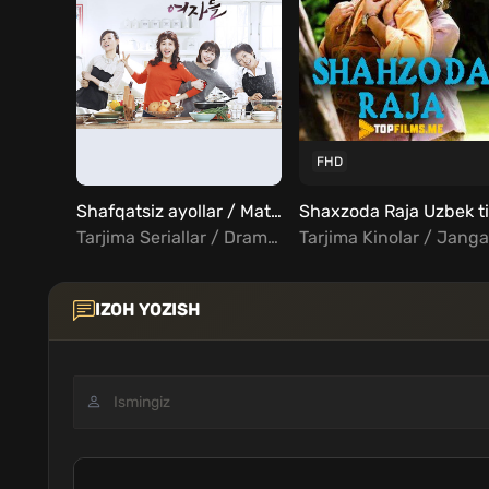
FHD
Shafqatsiz ayollar / Matonatli Ayollar 1, 2, 3, 4, 5 ... 20, 21, 22, 23, 24 qismlar Uzbek Tilida
Tarjima Seriallar / Drama / Melodrama / Xorij Seriallar Uzbek Tilida
IZOH YOZISH