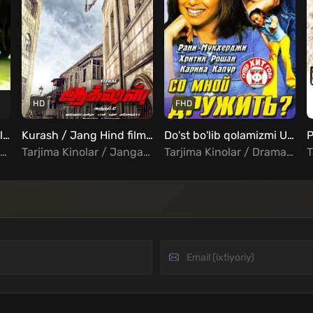
HD
FHD
Shaxzoda Raja Uzbek tilida
Kurash / Jang Hind film Uzbek tilida
Do'st bo'lib qolamizmi Uzbek Tilida
Tarjima Kinolar / Jangari / Drama / Melodrama / Hind Kinolar Uzbek Tilida
Tarjima Kinolar / Jangari / Sarguzasht / Hind Kinolar Uzbek Tilida
Tarjima Kinolar / Drama / Komediya / Melodrama / Oilaviy / Hind Kinolar Uzbek Tilida