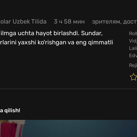
olar Uzbek Tilida
3 ч 58 мин
зрителям, дост
lmga uchta hayot birlashdi. Sundar,
Rol
Vid
rlarini yaxshi ko'rishgan va eng qimmatli
Lal
Edv
Rej
 qilish!