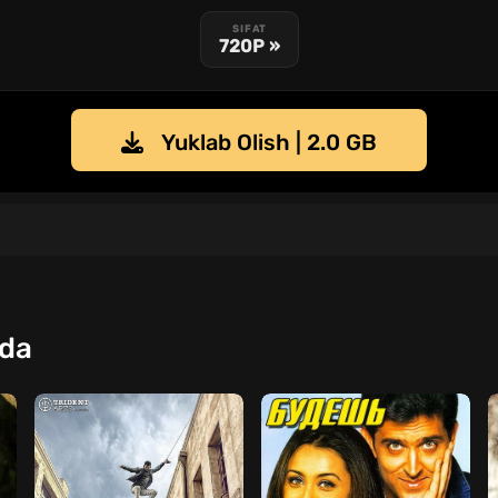
SIFAT
720P »
Yuklab Olish | 2.0 GB
qda