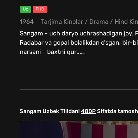
Uz
FHD
1964
Tarjima Kinolar / Drama / Hind Kin
Sangam - uch daryo uchrashadigan joy. Fi
Radabar va gopal bolalikdan o'sgan, bir-bi
narsani - baxtni qur...
…
Sangam Uzbek Tilidani
480P
Sifatda tamosha