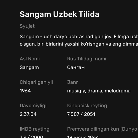
Sangam Uzbek Tilida
Syujet
Sangam - uch daryo uchrashadigan joy. Filmga ucht
o'sgan, bir-birlarini yaxshi ko'rishgan va eng qimmat
Asl Nomi
Rus Tilidagi nomi
Sangam
Сангам
Chiqarilgan yil
Janr
1964
musiqiy, drama, melodrama
Davomiyligi
Kinopoisk reyting
2:37:34
7.587 / 2051
IMDB reyting
Premyera qilingan kun (Dunyo 
7.3 / 2000
18 июня 1964