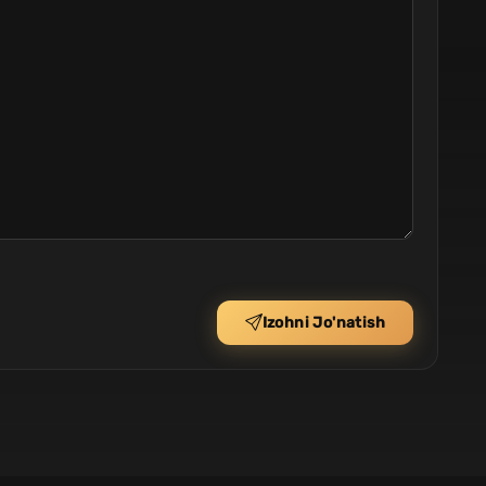
Izohni Jo'natish