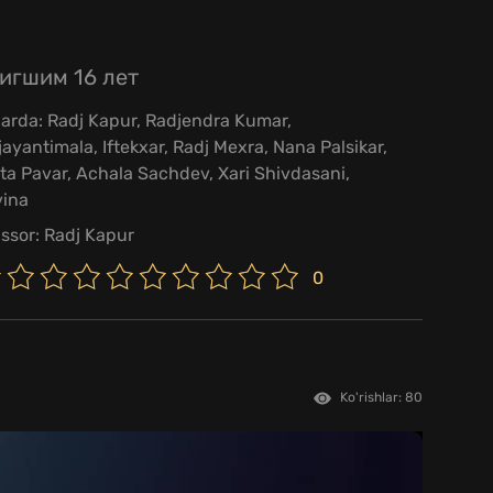
игшим 16 лет
larda:
Radj Kapur
,
Radjendra Kumar
,
jayantimala
,
Iftekxar
,
Radj Mexra
,
Nana Palsikar
,
ita Pavar
,
Achala Sachdev
,
Xari Shivdasani
,
ina
issor:
Radj Kapur
0
Ko'rishlar: 80