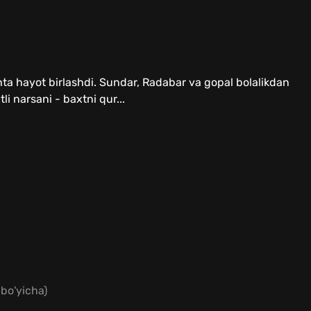
a hayot birlashdi. Sundar, Radabar va gopal bolalikdan
li narsani - baxtni qur...
bo'yicha)