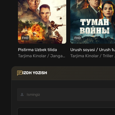
FHD
FHD
Pistirma Uzbek tilida
Tarjima Kinolar / Jangari / Triller / Xorij Kinolar Uzbek Tilida
Tarjima Kinola
IZOH YOZISH