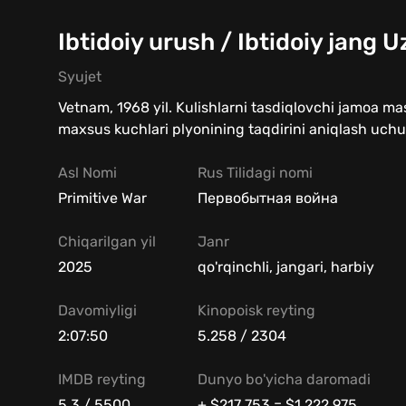
Ibtidoiy urush / Ibtidoiy jang U
Syujet
Vetnam, 1968 yil. Kulishlarni tasdiqlovchi jamoa m
maxsus kuchlari plyonining taqdirini aniqlash uchu
Asl Nomi
Rus Tilidagi nomi
Primitive War
Первобытная война
Chiqarilgan yil
Janr
2025
qo'rqinchli, jangari, harbiy
Davomiyligi
Kinopoisk reyting
2:07:50
5.258 / 2304
IMDB reyting
Dunyo bo'yicha daromadi
5.3 / 5500
+ $217 753 = $1 222 975