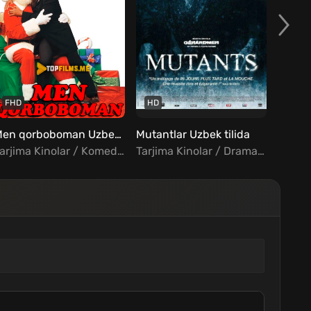
FHD
HD
FHD
Men qorboboman Uzbek tilida
Mutantlar Uzbek tilida
Tarjima Kinolar / Komediya / Oilaviy / Xorij Kinolar Uzbek Tilida
Tarjima Kinolar / Drama / Qo'rqinchli / Fantastika / Xorij Kinolar Uzbek Tilida