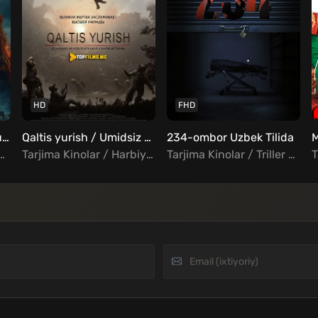
HD
FHD
Urush soyasi / Urush tumani Uzbek Tilida
Qaltis yurish / Umidsiz harakat / Oxirgi to'liq o'lchov Uzbek Tilida
234-ombor Uzbek Tilida
r / Triller / Xorij Kinolar Uzbek Tilida
Tarjima Kinolar / Harbiy / Drama / Tarixiy / Xorij Kinolar Uzbek Tilida
Tarjima Kinolar / Triller / Xorij Kinolar Uzbek Tilida