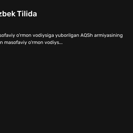
zbek Tilida
asofaviy o'rmon vodiysiga yuborilgan AQSh armiyasining
n masofaviy o'rmon vodiys...