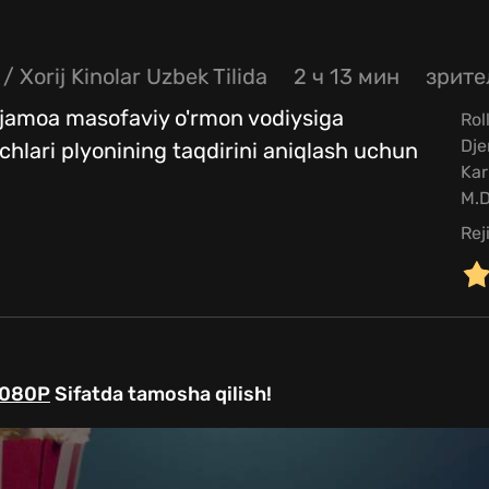
/ Xorij Kinolar Uzbek Tilida
2 ч 13 мин
зрите
i jamoa masofaviy o'rmon vodiysiga
Rol
Dje
lari plyonining taqdirini aniqlash uchun
Kar
M.D
Rej
1080P
Sifatda tamosha qilish!