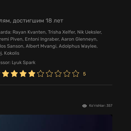
лям, достигшим 18 лет
larda:
Rayan Kvanten
,
Trisha Xelfer
,
Nik Ueksler
,
remi Piven
,
Entoni Ingraber
,
Aaron Glenneyn
,
los Sanson
,
Albert Mvangi
,
Adolphus Waylee
,
j. Kokolis
issor:
Lyuk Spark
5
Ko'rishlar: 357