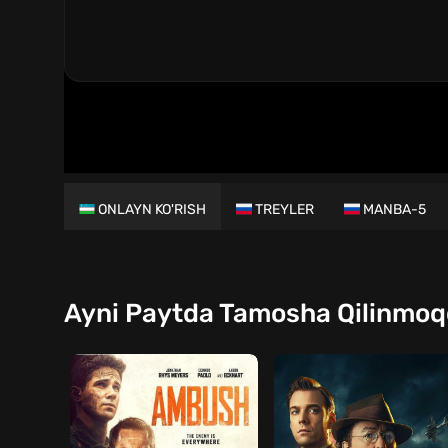
ONLAYN KO'RISH
TREYLER
MANBA-5
Ayni Paytda Tamosha Qilinmo