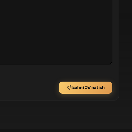
Izohni Jo'natish