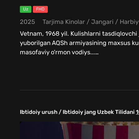
Uz
FHD
2025
Tarjima Kinolar / Jangari / Harbiy 
Vetnam, 1968 yil. Kulishlarni tasdiqlovch
yuborilgan AQSh armiyasining maxsus kuch
masofaviy o'rmon vodiys...
…
Ibtidoiy urush / Ibtidoiy jang Uzbek Tilidani