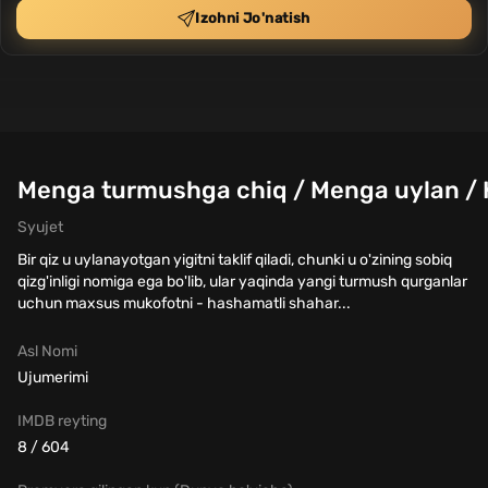
Izohni Jo'natish
Menga turmushga chiq / Menga uylan / K
Syujet
Bir qiz u uylanayotgan yigitni taklif qiladi, chunki u o'zining sobiq
qizg'inligi nomiga ega bo'lib, ular yaqinda yangi turmush qurganlar
uchun maxsus mukofotni - hashamatli shahar...
Asl Nomi
Ujumerimi
IMDB reyting
8 / 604