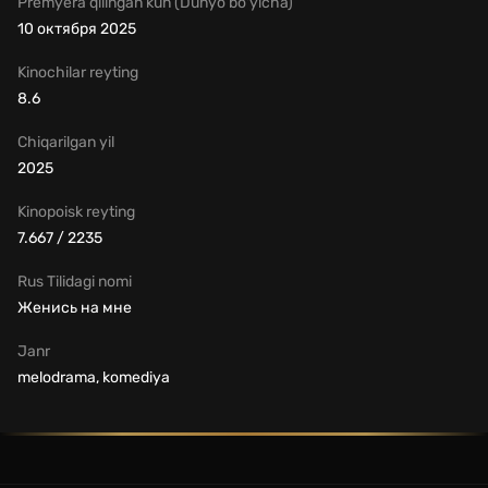
Premyera qilingan kun (Dunyo bo'yicha)
10 октября 2025
Kinochilar reyting
8.6
Chiqarilgan yil
2025
Kinopoisk reyting
7.667 / 2235
Rus Tilidagi nomi
Женись на мне
Janr
melodrama, komediya