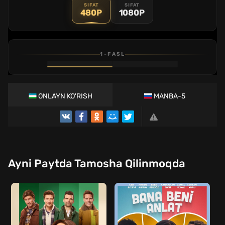
SIFAT
SIFAT
480P
1080P
1-FASL
1
2
3
4
5
6
7
8
9
10
11
12
QISM
QISM
QISM
QISM
QISM
QISM
QISM
QISM
QISM
QISM
QISM
QISM
ONLAYN KO'RISH
MANBA-5
Ayni Paytda Tamosha Qilinmoqda