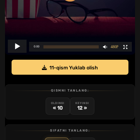
11-qism Yuklab olish
QISMNI TANLANG:
OLDINGI
KEYINGI
« 10
12 »
SIFATNI TANLANG: