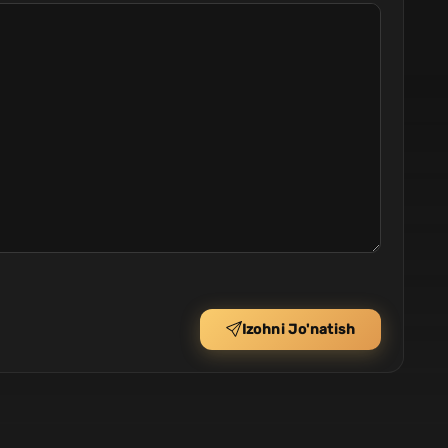
Izohni Jo'natish