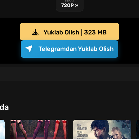
SIFAT
720P »
Yuklab Olish | 323 MB
Telegramdan Yuklab Olish
qda