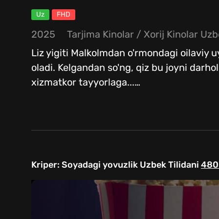
Uz
FHD
2025
Tarjima Kinolar / Xorij Kinolar Uzb
Liz yigiti Malkolmdan o'rmondagi oilaviy u
oladi. Kelgandan so'ng, qiz bu joyni darh
xizmatkor tayyorlaga...
…
Kriper: Soyadagi yovuzlik Uzbek Tilidani
480