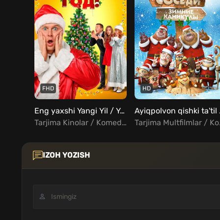
FHD
HD
Eng yaxshi Yangi Yil / Yangi yil kuni! Uzbek Tilida
Ayiqpo
Tarjima Kinolar / Komediya / Fantastika / Rus kinolar Uzbek Tilida
Tarjima Multfi
IZOH YOZISH