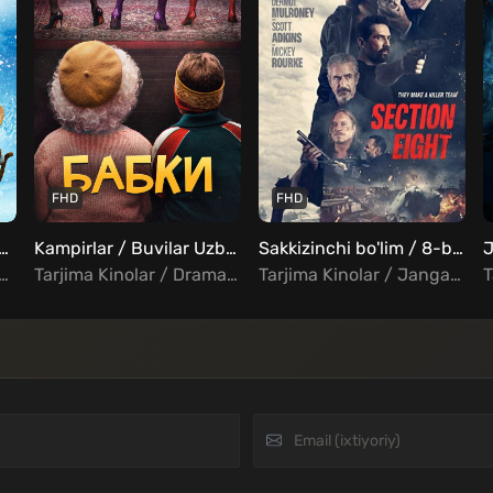
FHD
FHD
lvon qishki ta'til Uzbek tilida
Kampirlar / Buvilar Uzbek Tilida
Sakkizinchi bo'lim / 8-bo'lim Uzbek tilida
J
lmlar / Komediya / Sarguzasht / Oilaviy / Xorij Multfilmlar Uzbek Tilida
Tarjima Kinolar / Drama / Komediya / Rus kinolar Uzbek Tilida
Tarjima Kinolar / Jangari / Triller / Xorij Kinolar Uzbek Tilida