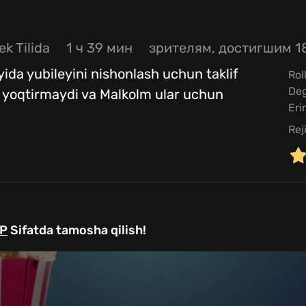
ek Tilida
1 ч 39 мин
зрителям, достигшим 1
yida yubileyini nishonlash uchun taklif
Rol
De
ol yoqtirmaydi va Malkolm ular uchun
Eri
Rej
P
Sifatda tamosha qilish!