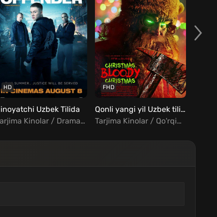
HD
FHD
FHD
inoyatchi Uzbek Tilida
Qonli yangi yil Uzbek tilida
Onani 
Tarjima Kinolar / Drama / Kriminal / Triller / Xorij Kinolar Uzbek Tilida
Tarjima Kinolar / Qo'rqinchli / Xorij Kinolar Uzbek Tilida