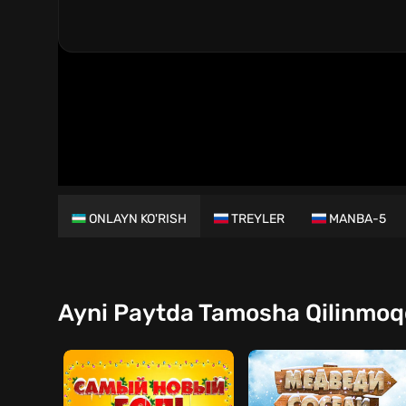
ONLAYN KO'RISH
TREYLER
MANBA-5
Ayni Paytda Tamosha Qilinmo