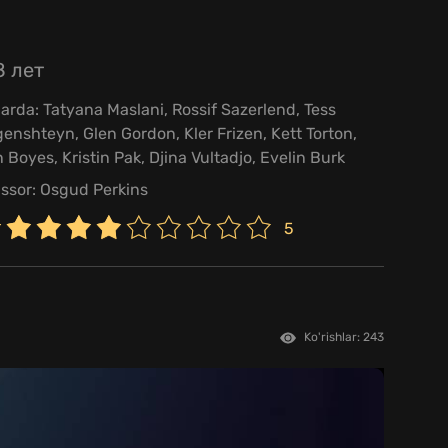
8 лет
larda:
Tatyana Maslani
,
Rossif Sazerlend
,
Tess
genshteyn
,
Glen Gordon
,
Kler Frizen
,
Kett Torton
,
n Boyes
,
Kristin Pak
,
Djina Vultadjo
,
Evelin Burk
issor:
Osgud Perkins
5
Ko'rishlar: 243