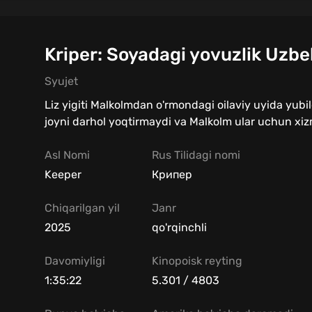
Kriper: Soyadagi yovuzlik Uzbek
Syujet
Liz yigiti Malkolmdan o'rmondagi oilaviy uyida yubil
joyni darhol yoqtirmaydi va Malkolm ular uchun xiz
Asl Nomi
Rus Tilidagi nomi
Keeper
Крипер
Chiqarilgan yil
Janr
2025
qo'rqinchli
Davomiyligi
Kinopoisk reyting
1:35:22
5.301 / 4803