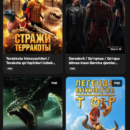
Terakkota himoyachilari /
Daredevil / Qo'rqmas / Qo'rquv
Terakota qo'riqchilari Uzbek
bilmas inson Barcha qismlar
Tilida
Uzbek Tilida
FHD
FHD
FHD
FHD