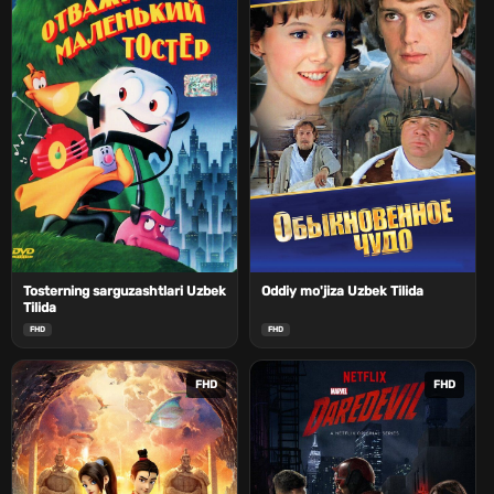
Tosterning sarguzashtlari Uzbek
Oddiy mo'jiza Uzbek Tilida
Tilida
FHD
FHD
FHD
FHD