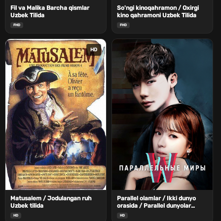
Fil va Malika Barcha qismlar
So'ngi kinoqahramon / Oxirgi
Uzbek Tilida
kino qahramoni Uzbek Tilida
FHD
FHD
HD
Matusalem / Jodulangan ruh
Parallel olamlar / Ikki dunyo
Uzbek tilida
orasida / Parallel dunyolar
Barcha qismlar Uzbek Tilida
HD
HD