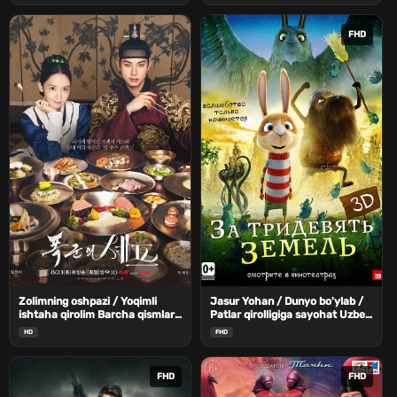
FHD
Zolimning oshpazi / Yoqimli
Jasur Yohan / Dunyo bo'ylab /
ishtaha qirolim Barcha qismlar
Patlar qirolligiga sayohat Uzbek
Uzbek Tilida
Tilida
HD
FHD
FHD
FHD