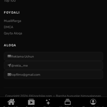
Top 100
FOYDALI
Mualliflarga
DMCA
Qayta Aloqa
ALOQA
Reklama Uchun
@rekla_me
topfilmx@gmail.com
Copyright
2026 ©Kinochilar.com — Barcha huquqlar himoyalangan.
Filmlarga bo'lgan huquq ularning mualliflariga tegishli.