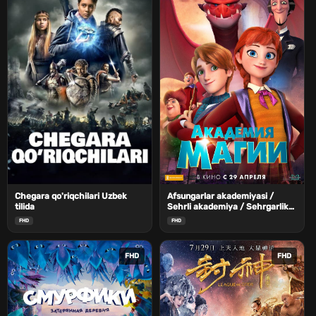
Chegara qo'riqchilari Uzbek
Afsungarlar akademiyasi /
tilida
Sehrli akademiya / Sehrgarlik
maktabi Uzbek Tilida
FHD
FHD
FHD
FHD