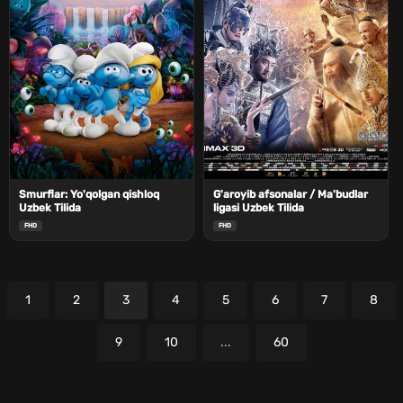
Smurflar: Yo'qolgan qishloq
G'aroyib afsonalar / Ma'budlar
Uzbek Tilida
ligasi Uzbek Tilida
FHD
FHD
1
2
3
4
5
6
7
8
9
10
...
60