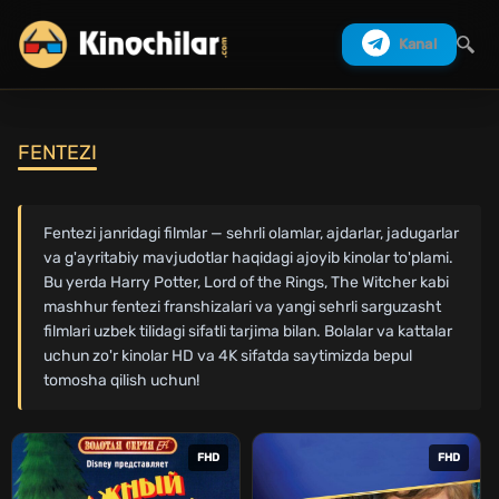
Kanal
FENTEZI
Izlash
Fentezi janridagi filmlar — sehrli olamlar, ajdarlar, jadugarlar
va g'ayritabiy mavjudotlar haqidagi ajoyib kinolar to'plami.
Bu yerda Harry Potter, Lord of the Rings, The Witcher kabi
mashhur fentezi franshizalari va yangi sehrli sarguzasht
filmlari uzbek tilidagi sifatli tarjima bilan. Bolalar va kattalar
uchun zo'r kinolar HD va 4K sifatda saytimizda bepul
tomosha qilish uchun!
FHD
FHD