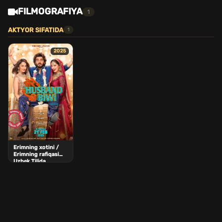
FILMOGRAFIYA
1
AKTYOR SIFATIDA
1
2025
Erimning xotini /
Erimning rafiqasi
Uzbek Tilida