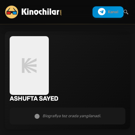
Kanal
Izlash
ASHUFTA SAYED
Biografiya tez orada yangilanadi.