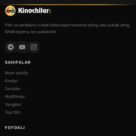
Film va seriallarni o'zbek tilida bepul tomosha qiling yoki yuklab oling.
Sifatli tarjima, tez yuklanish!
SAHIFALAR
Bosh sahifa
Kinolar
Seriallar
Multfilmlar
Yangilari
Top 100
FOYDALI