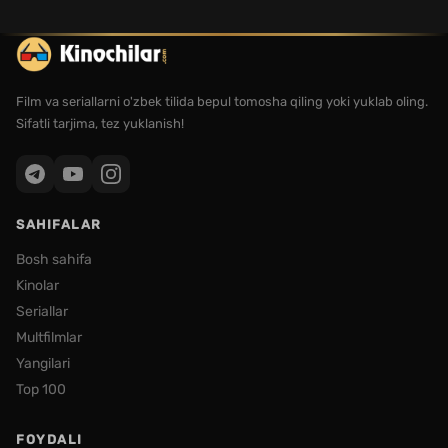
Film va seriallarni o'zbek tilida bepul tomosha qiling yoki yuklab oling.
Sifatli tarjima, tez yuklanish!
SAHIFALAR
Bosh sahifa
Kinolar
Seriallar
Multfilmlar
Yangilari
Top 100
FOYDALI