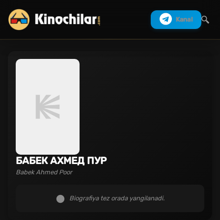
Kanal
Izlash
БАБЕК АХМЕД ПУР
Babek Ahmed Poor
Biografiya tez orada yangilanadi.