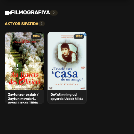
FILMOGRAFIYA
2
AKTYOR SIFATIDA
2
1994
1987
Zaytunzor oralab /
Do\'stimning uyi
Zaytun mevalari
qayerda Uzbek tilida
orqali Uzbek Tilida