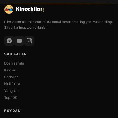
Film va seriallarni o'zbek tilida bepul tomosha qiling yoki yuklab oling.
Sifatli tarjima, tez yuklanish!
SAHIFALAR
Bosh sahifa
Kinolar
Seriallar
Multfilmlar
Yangilari
Top 100
FOYDALI