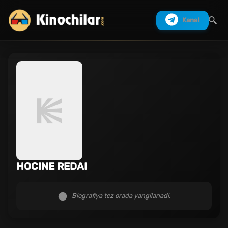
Kanal
Izlash
HOCINE REDAI
Biografiya tez orada yangilanadi.