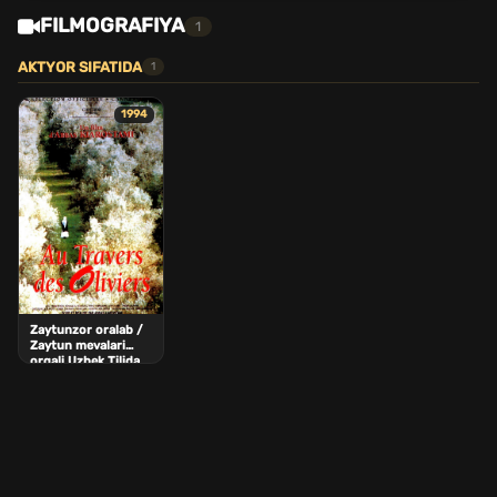
FILMOGRAFIYA
1
AKTYOR SIFATIDA
1
1994
Zaytunzor oralab /
Zaytun mevalari
orqali Uzbek Tilida