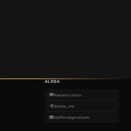
ALOQA
Reklama Uchun
@rekla_me
topfilmx@gmail.com