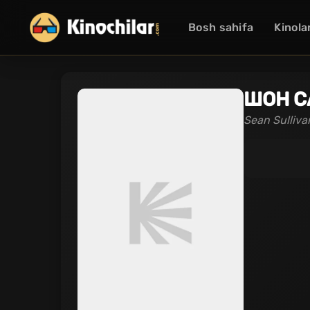
Bosh sahifa
Kinola
ШОН 
Sean Sulliva