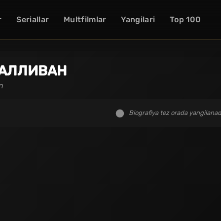
r
Seriallar
Multfilmlar
Yangilari
Top 100
САЛЛИВАН
n
Biografiya tez orada yangilanad