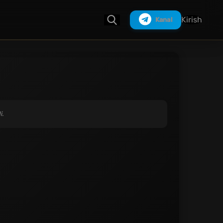
Kirish
Kanal
Izlash
i.