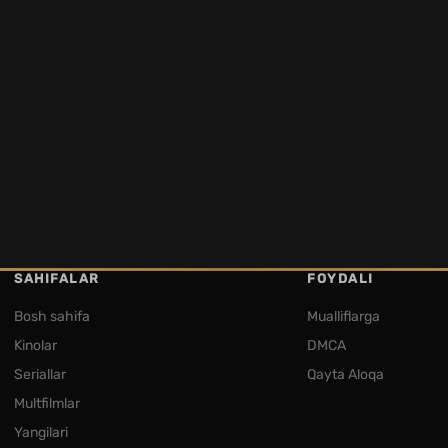
SAHIFALAR
FOYDALI
Bosh sahifa
Mualliflarga
Kinolar
DMCA
Seriallar
Qayta Aloqa
Multfilmlar
Yangilari