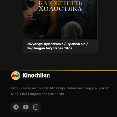
Bo\'ydoqni uylantiramiz / Uylanish siri /
Belgilangan to\'y Uzbek Tilida
Film va seriallarni o'zbek tilida bepul tomosha qiling yoki yuklab
oling. Sifatli tarjima, tez yuklanish!