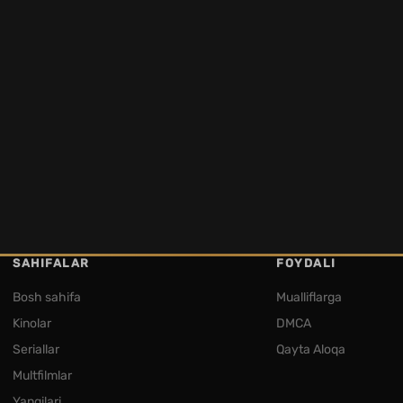
SAHIFALAR
FOYDALI
Bosh sahifa
Mualliflarga
Kinolar
DMCA
Seriallar
Qayta Aloqa
Multfilmlar
Yangilari