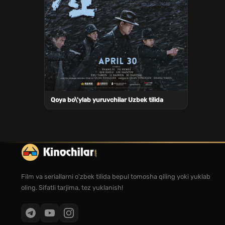
Qoya bo\'ylab yuruvchilar Uzbek tilida
Film va seriallarni o'zbek tilida bepul tomosha qiling yoki yuklab
oling. Sifatli tarjima, tez yuklanish!