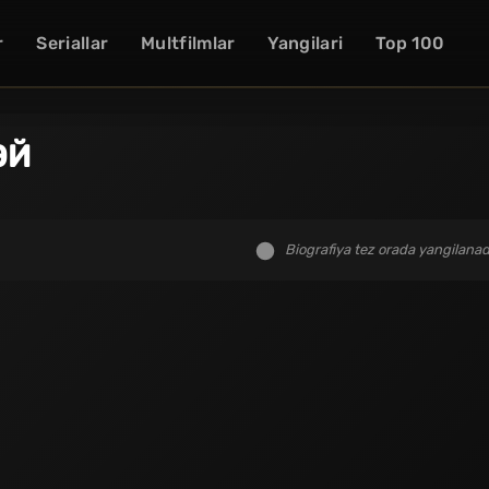
r
Seriallar
Multfilmlar
Yangilari
Top 100
ЭЙ
Biografiya tez orada yangilanad