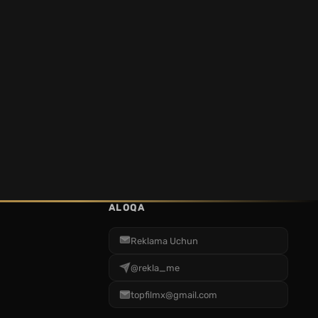
ALOQA
Reklama Uchun
@rekla_me
topfilmx@gmail.com