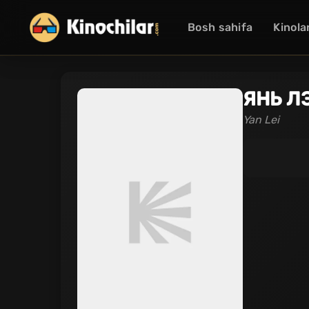
Bosh sahifa
Kinola
ЯНЬ Л
Yan Lei