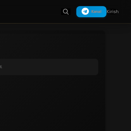
Kirish
Kanal
Izlash
i.