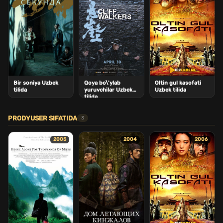
Bir soniya Uzbek
Qoya bo\'ylab
Oltin gul kasofati
tilida
yuruvchilar Uzbek
Uzbek tilida
tilida
PRODYUSER SIFATIDA
3
2005
2004
2006