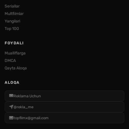
Seriallar
Multfilmlar
Yangilari
Top 100
FOYDALI
Mualliflarga
DMCA
Qayta Aloqa
ALOQA
Reklama Uchun
@rekla_me
topfilmx@gmail.com