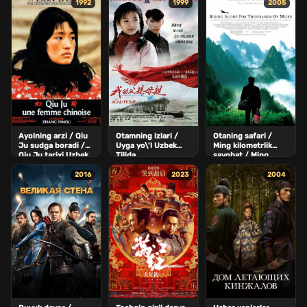
1992
1999
2005
Ayolning arzi / Qiu
Otamning izlari /
Otaning safari /
Ju sudga boradi /
Uyga yo\'l Uzbek
Ming kilometrlik
Qiu Ju tarixi Uzbek
Tilida
sayohat / Ming
Tilida
millik yo\'l Uzbek
Tilida
2016
2023
2004