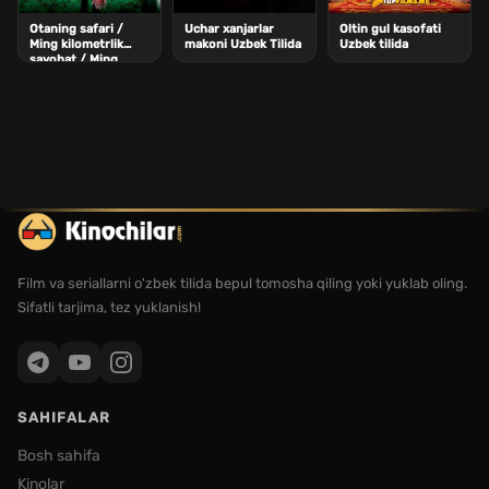
Otaning safari /
Uchar xanjarlar
Oltin gul kasofati
Ming kilometrlik
makoni Uzbek Tilida
Uzbek tilida
sayohat / Ming
millik yo\'l Uzbek
Tilida
Film va seriallarni o'zbek tilida bepul tomosha qiling yoki yuklab oling.
Sifatli tarjima, tez yuklanish!
SAHIFALAR
Bosh sahifa
Kinolar