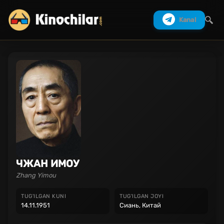
Kanal
Izlash
ЧЖАН ИМОУ
Zhang Yimou
TUG'ILGAN KUNI
TUG'ILGAN JOYI
14.11.1951
Сиань, Китай