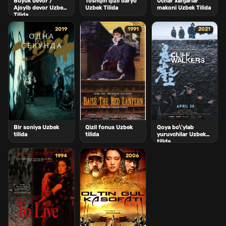
Buyuk devor /
Toshqin qizil daryo
Uchar xanjarlar
Ajoyib devor Uzbek
Uzbek Tilida
makoni Uzbek Tilida
Tilida
2019
1991
2021
Bir soniya Uzbek
Qizil fonus Uzbek
Qoya bo\'ylab
tilida
tilida
yuruvchilar Uzbek
tilida
1994
2006