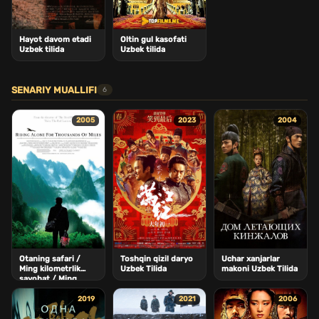
Hayot davom etadi
Oltin gul kasofati
Uzbek tilida
Uzbek tilida
SENARIY MUALLIFI
6
2005
2023
2004
Otaning safari /
Toshqin qizil daryo
Uchar xanjarlar
Ming kilometrlik
Uzbek Tilida
makoni Uzbek Tilida
sayohat / Ming
millik yo\'l Uzbek
Tilida
2019
2021
2006