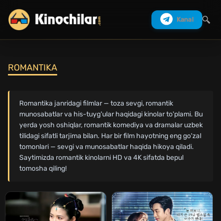
Kanal
ROMANTIKA
Izlash
Romantika janridagi filmlar — toza sevgi, romantik
munosabatlar va his-tuyg'ular haqidagi kinolar to'plami. Bu
yerda yosh oshiqlar, romantik komediya va dramalar uzbek
tilidagi sifatli tarjima bilan. Har bir film hayotning eng go'zal
tomonlari — sevgi va munosabatlar haqida hikoya qiladi.
Saytimizda romantik kinolarni HD va 4K sifatda bepul
tomosha qiling!