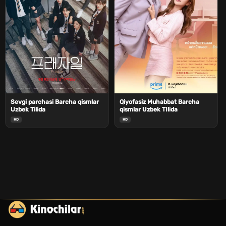
Sevgi parchasi Barcha qismlar
Qiyofasiz Muhabbat Barcha
Uzbek Tilida
qismlar Uzbek TIlida
HD
HD