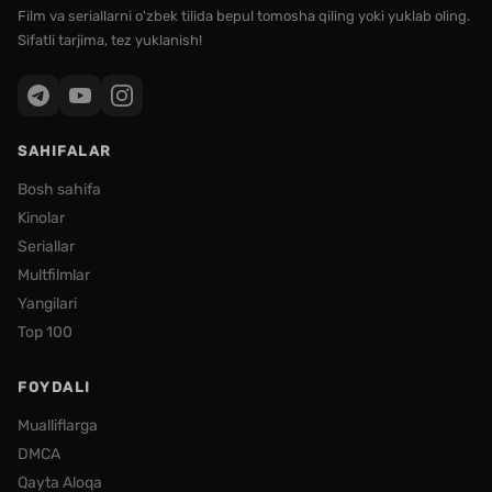
Film va seriallarni o'zbek tilida bepul tomosha qiling yoki yuklab oling.
Sifatli tarjima, tez yuklanish!
SAHIFALAR
Bosh sahifa
Kinolar
Seriallar
Multfilmlar
Yangilari
Top 100
FOYDALI
Mualliflarga
DMCA
Qayta Aloqa