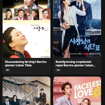
Shaxzodaning Qo'shig'i Barcha
Boshligʻimning ovqatlanish
qismlar Uzbek Tilida
rejasi Barcha qismlar Uzbek
Tilida
HD
HD