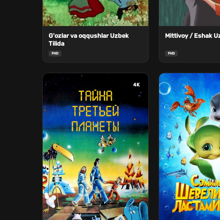
G'ozlar va oqqushlar Uzbek
Mittivoy / Eshak U
Tilida
FHD
FHD
4K