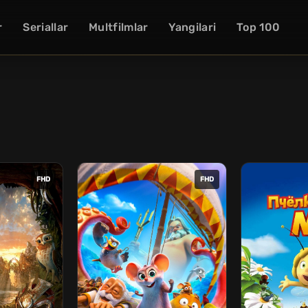
r
Seriallar
Multfilmlar
Yangilari
Top 100
FHD
FHD