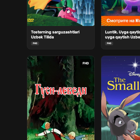
Tosterning sarguzashtlari
Luntik. Uyga qayti
Uzbek Tilida
uyga qaytish Uzbek
FHD
FHD
FHD