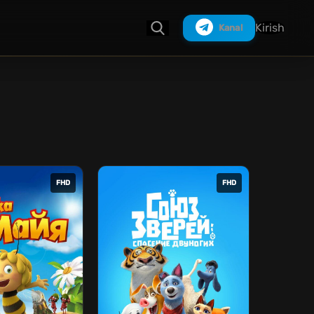
Kirish
Kanal
Izlash
FHD
FHD