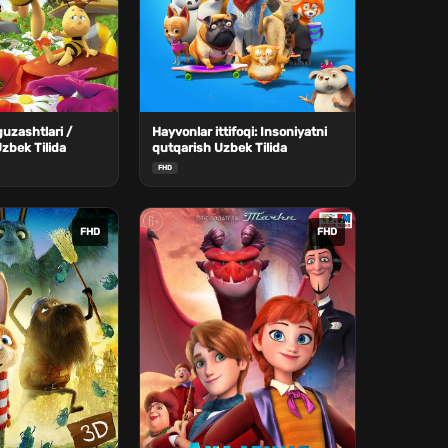
uzashtlari /
Hayvonlar ittifoqi: Insoniyatni
zbek Tilida
qutqarish Uzbek Tilida
FHD
FHD
FHD