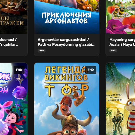
afsonasi /
Argonavtlar sarguzashtlari /
Mayaning sarg
'riqchilar
Patti va Poseydonning g'azabi
Asalari Maya U
 boyqushlari
Uzbek Tilida
FHD
FHD
FHD
FHD