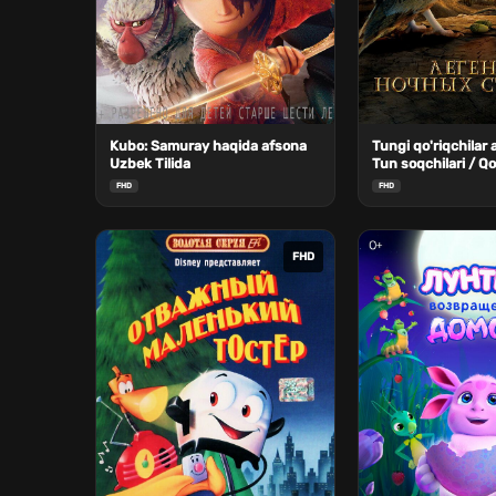
Kubo: Samuray haqida afsona
Tungi qo'riqchilar 
Uzbek Tilida
Tun soqchilari / Qo
afsonasi: Ga'hoole
FHD
FHD
Uzbek Tilida
FHD