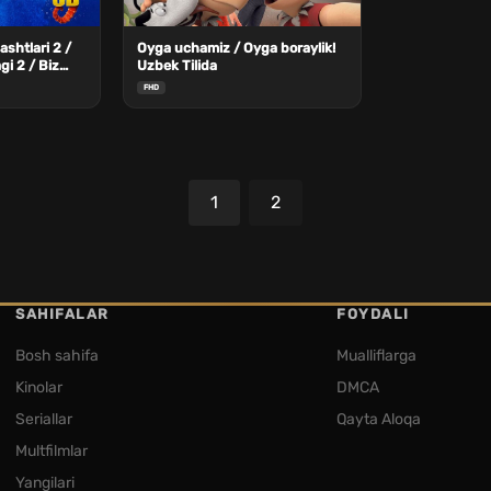
shtlari 2 /
Oyga uchamiz / Oyga boraylik!
i 2 / Biz
Uzbek Tilida
k 2 Uzbek
FHD
1
2
SAHIFALAR
FOYDALI
Bosh sahifa
Mualliflarga
Kinolar
DMCA
Seriallar
Qayta Aloqa
Multfilmlar
Yangilari