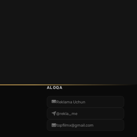
ALOQA
Reklama Uchun
@rekla_me
topfilmx@gmail.com