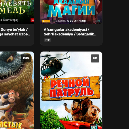
 Dunyo bo'ylab /
Afsungarlar akademiyasi /
giga sayohat Uzbek
Sehrli akademiya / Sehrgarlik
maktabi Uzbek Tilida
FHD
FHD
HD