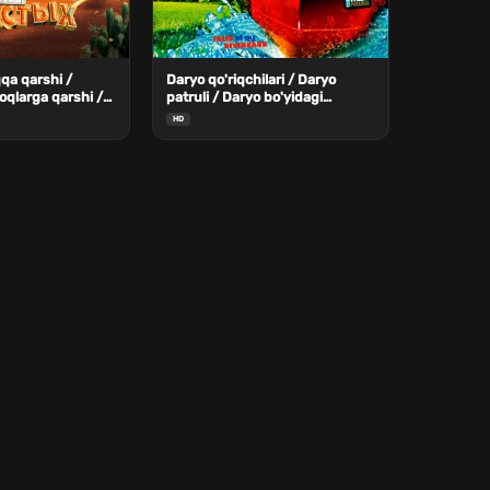
qa qarshi /
Daryo qo'riqchilari / Daryo
oqlarga qarshi /
patruli / Daryo bo'yidagi
hli Uzbek Tilida
ertaklar Uzbek Tilida
HD