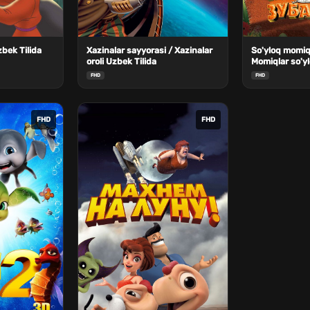
zbek Tilida
Xazinalar sayyorasi / Xazinalar
So'yloq momiq
oroli Uzbek Tilida
Momiqlar so'yl
Mo'ynali va tis
FHD
FHD
FHD
FHD