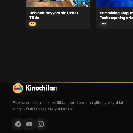
Uchinchi sayyora siri Uzbek
Semmining sarguza
Tilida
Toshbaqaning ertag
qanotlarni silkitdi
4K
FHD
Tilida
Film va seriallarni o'zbek tilida bepul tomosha qiling yoki yuklab
oling. Sifatli tarjima, tez yuklanish!