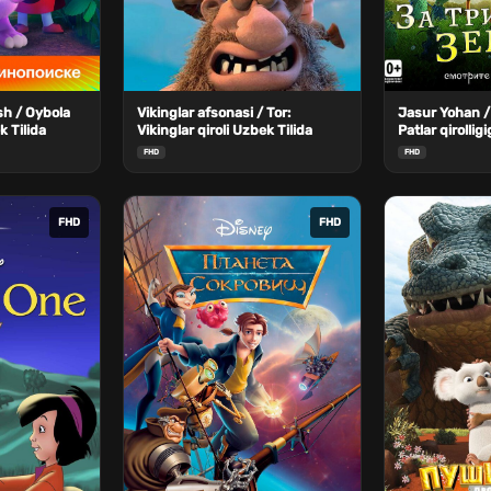
sh / Oybola
Vikinglar afsonasi / Tor:
Jasur Yohan /
 Tilida
Vikinglar qiroli Uzbek Tilida
Patlar qirolli
Tilida
FHD
FHD
FHD
FHD