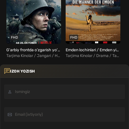
FHD
FHD
G'arbiy frontda o'zgarish yo'q Uzbek tilida
Emden lochinlari / Emden yigitlari / Emden kreyseri Uzbek Tilida
Tarjima Kinolar / Jangari / Harbiy / Drama / Xorij Kinolar Uzbek Tilida
Tarjima Kinolar / Drama / Tarixiy / Sarguzasht / Xorij Kinolar Uzbek Tilida
IZOH YOZISH