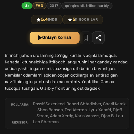
Uz
FHD
2017
qo'rqinchli, triller, harbiy
5.4
5
IMDB
KINOCHILAR
Onlayn Ko'rish
Birinchi jahon urushining so'nggi kunlari yaqinlashmoqda.
Kanadalik tunnelchiga ittifoqchilar guruhini har qanday xandaq
ostida yashiringan nemis bazasiga olib borish buyurilgan.
Nemislar odamlarni aqldan ozgan qotillarga aylantiradigan
xavfli biologik qurol ustidan nazoratni yo'qotdilar. Jamoa
tuzoqqa tushgan. G'arbiy front uning ostidagidek
Rossif Sazerlend
,
Robert Shtadlober
,
Charli Karrik
,
ROLLARDA:
Shon Benson
,
Ted Aterton
,
Lyuk Xamfri
,
Djeff
Strom
,
Adam Xertig
,
Karin Vanass
,
Djon B. Lou
Leo Sherman
REJISSOR: