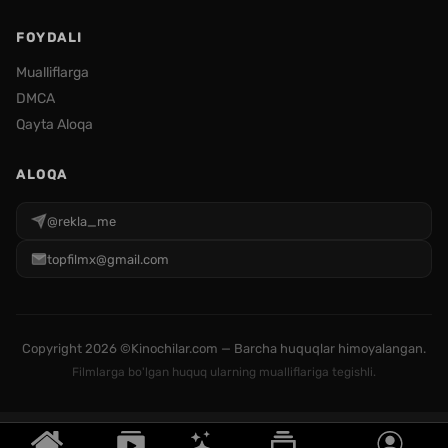
FOYDALI
Mualliflarga
DMCA
Qayta Aloqa
ALOQA
@rekla_me
topfilmx@gmail.com
Copyright
2026 ©Kinochilar.com — Barcha huquqlar himoyalangan.
Filmlarga bo'lgan huquq ularning mualliflariga tegishli.