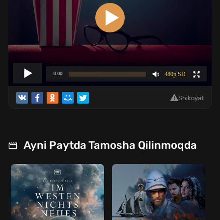
Shikoyat
Ayni Paytda Tamosha Qilinmoqda