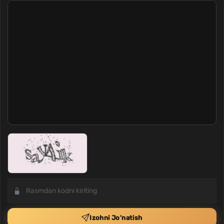
Izohni Jo'natish