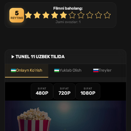
Filmni baholang:
5
REYTING
Jami ovozlar:
1
TUNEL 11 UZBEK TILIDA
Onlayn Ko'rish
Yuklab Olish
Treyler
SIFAT
SIFAT
SIFAT
480P
720P
1080P