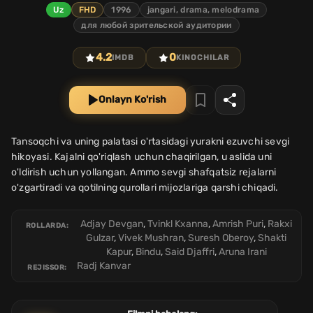
Uz
FHD
1996
jangari, drama, melodrama
для любой зрительской аудитории
4.2
0
IMDB
KINOCHILAR
Onlayn Ko'rish
Tansoqchi va uning palatasi o'rtasidagi yurakni ezuvchi sevgi
hikoyasi. Kajalni qo'riqlash uchun chaqirilgan, u aslida uni
o'ldirish uchun yollangan. Ammo sevgi shafqatsiz rejalarni
o'zgartiradi va qotilning qurollari mijozlariga qarshi chiqadi.
Adjay Devgan
,
Tvinkl Kxanna
,
Amrish Puri
,
Rakxi
ROLLARDA:
Gulzar
,
Vivek Mushran
,
Suresh Oberoy
,
Shakti
Kapur
,
Bindu
,
Said Djaffri
,
Aruna Irani
Radj Kanvar
REJISSOR: