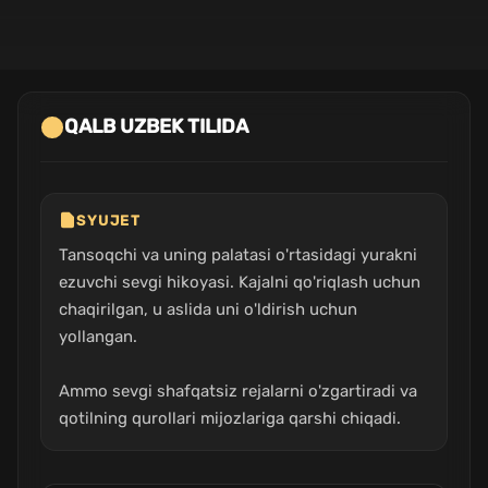
QALB UZBEK TILIDA
SYUJET
Tansoqchi va uning palatasi o'rtasidagi yurakni
ezuvchi sevgi hikoyasi. Kajalni qo'riqlash uchun
chaqirilgan, u aslida uni o'ldirish uchun
yollangan.
Ammo sevgi shafqatsiz rejalarni o'zgartiradi va
qotilning qurollari mijozlariga qarshi chiqadi.