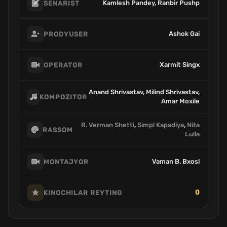
Kamlesh Pandey, Ranbir Pushp
SENARIST
Ashok Gai
PRODYUSER
Xarmit Singx
OPERATOR
Anand Shrivastav, Milind Shrivastav,
KOMPOZITOR
Amar Moxile
R. Verman Shetti
,
Simpl Kapadiya
,
Nita
RASSOM
Lulla
Vaman B. Bxosl
MONTAJYOR
0
KINOCHILAR REYTING