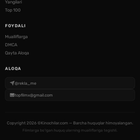
Yangilari
Top 100
FOYDALI
Mualliflarga
DMCA
Qayta Aloqa
ALOQA
@rekla_me
topfilmx@gmail.com
Copyright
2026 ©Kinochilar.com — Barcha huquqlar himoyalangan.
Filmlarga bo'lgan huquq ularning mualliflariga tegishli.