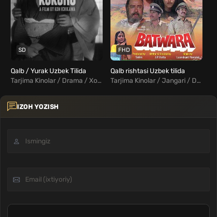
SD
FHD
Qalb / Yurak Uzbek Tilida
Qalb rishtasi Uzbek tilida
Ya
Tarjima Kinolar / Drama / Xorij Kinolar Uzbek Tilida
Tarjima Kinolar / Jangari / Drama / Hind Kinolar Uzbek Tilida
IZOH YOZISH