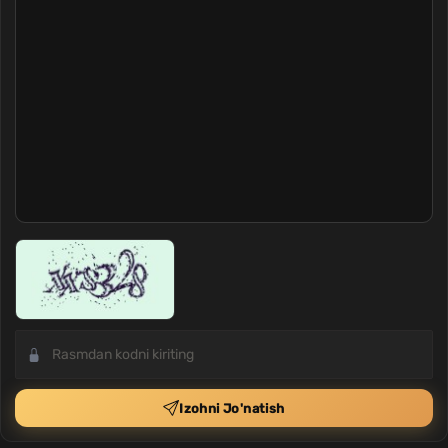
Izohni Jo'natish