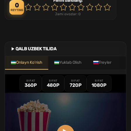
Filmni baholang:
0
REYTING
Jami ovozlar:
0
QALB UZBEK TILIDA
Onlayn Ko'rish
Yuklab Olish
Treyler
SIFAT
SIFAT
SIFAT
SIFAT
360P
480P
720P
1080P