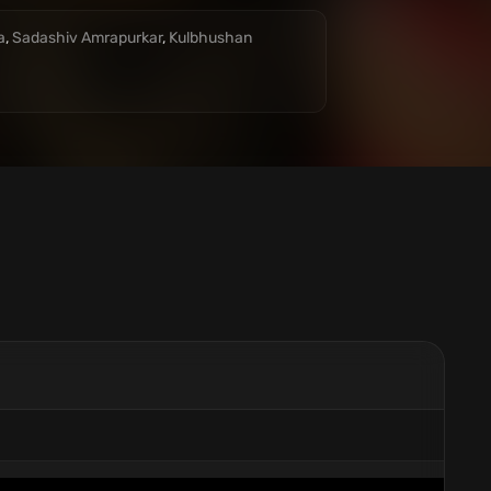
a
,
Sadashiv Amrapurkar
,
Kulbhushan