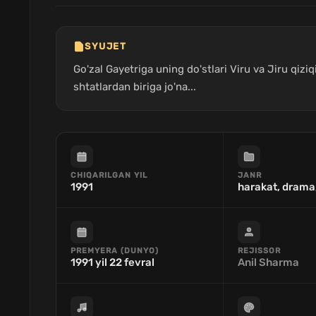
SYUJET
Go'zal Gayetriga uning do'stlari Viru va Jiru qiz
shtatlardan biriga jo'na...
CHIQARILGAN YIL
JANR
1991
harakat, drama
PREMYERA (DUNYO)
REJISSOR
1991 yil 22 fevral
Anil Sharma