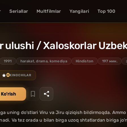
r
Seriallar
Multfilmlar
Yangilari
Top 100
r ulushi / Xaloskorlar Uzbek 
1991
harakat, drama, komediya
Hindiston
197 мин.
0
KINOCHILAR
 Ko'rish
iga uning do'stlari Viru va Jiru qiziqish bildirmoqda. Ammo 
adi. Va tez orada u bilan birga uzoq shtatlardan biriga jo'n