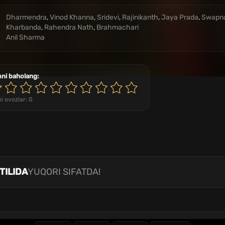
Dharmendra
,
Vinod Khanna
,
Sridevi
,
Rajinikanth
,
Jaya Prada
,
Swapn
Kharbanda
,
Rahendra Nath
,
Brahmachari
Anil Sharma
mni baholang:
i ovozlar:
0
TILIDA
YUQORI SIFATDA!