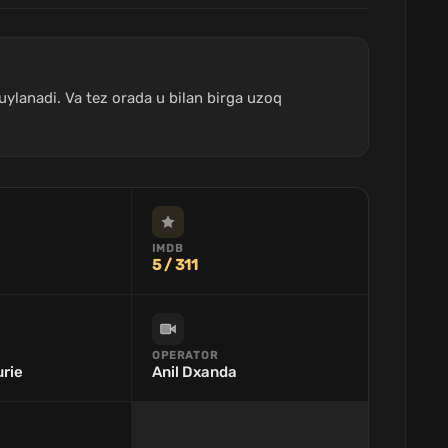
uylanadi. Va tez orada u bilan birga uzoq
IMDB
5 / 311
OPERATOR
rie
Anil Dxanda