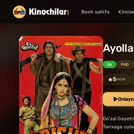
Bosh sahifa
Kinola
Ayolla
Uz
FHD
5
IMDB
Onlayn
Go'zal Gayetr
Tanxaga uylan