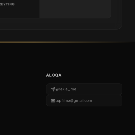
REYTING
ALOQA
@rekla_me
topfilmx@gmail.com