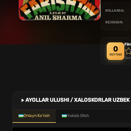
ROLLARDA:
REJISSOR:
Fil
0
REYTING
Jam
AYOLLAR ULUSHI / XALOSKORLAR UZBEK 
Onlayn Ko'rish
Yuklab Olish