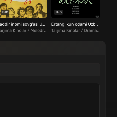
FHD
FHD
FHD
Taqdir inomi sovg'asi Uzbek tilida
Ertangi kun odami Uzbek Tilida
Tarjima Kinolar / Melodrama / Xorij Kinolar Uzbek Tilida
Tarjima Kinolar / Drama / Melodrama / Xorij Kinolar Uzbek Tilida