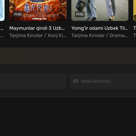
FHD
FHD
Ayollar tangosi Uzbek tilida
Maymunlar qiroli 3 Uzbek tilida
Yomg'ir odami Uzbek Tilida
Tarjima Kinolar / Drama / Melodrama / Xorij Kinolar Uzbek Tilida
Tarjima Kinolar / Xorij Kinolar Uzbek Tilida / Jangari / Fentezi
Tarjima Kinolar / Drama / Xorij Kinolar Uzbek Tilida