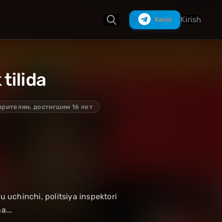
Kirish
Kanal
tilida
Izlash
зрителям, достигшим 16 лет
u uchinchi, politsiya inspektori
a...