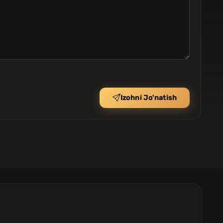
Izohni Jo'natish