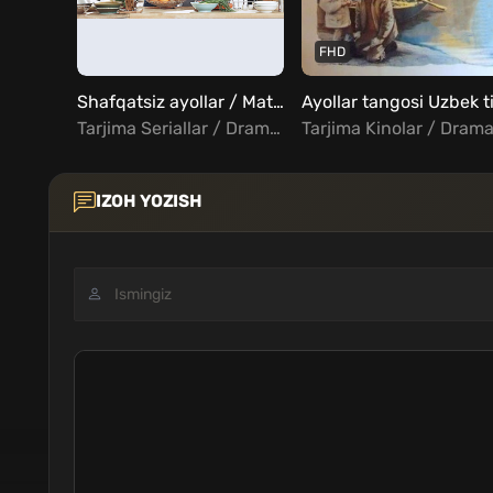
FHD
Shafqatsiz ayollar / Matonatli Ayollar 1, 2, 3, 4, 5 ... 20, 21, 22, 23, 24 qismlar Uzbek Tilida
Tarjima Seriallar / Drama / Melodrama / Xorij Seriallar Uzbek Tilida
IZOH YOZISH