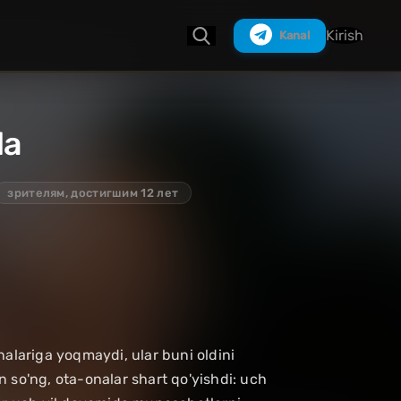
Kirish
Kanal
da
Izlash
зрителям, достигшим 12 лет
onalariga yoqmaydi, ular buni oldini
 so'ng, ota-onalar shart qo'yishdi: uch