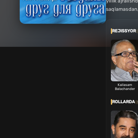
yillik ajrali
saqlamasdan
REJISSYOR
Kailasam
Balachander
ROLLARDA