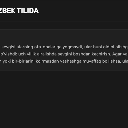
ZBEK TILIDA
ing sevgisi ularning ota-onalariga yoqmaydi, ular buni oldini oli
o'yishdi: uch yillik ajralishda sevgini boshdan kechirish. Agar 
oki bir-birlarini ko'rmasdan yashashga muvaffaq bo'lishsa, ul