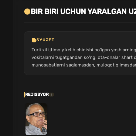
BIR BIRI UCHUN YARALGAN U
SYUJET
Turli xil ijtimoiy kelib chiqishi bo'lgan yoshlarn
vositalarni tugatgandan so'ng, ota-onalar shart q
munosabatlarni saqlamasdan, muloqot qilmasdan y
REJISSYOR
1