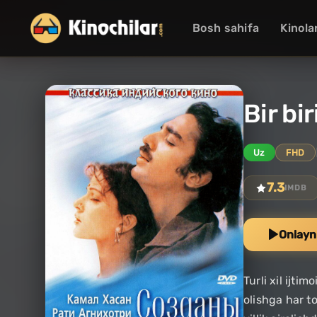
Bosh sahifa
Kinola
Bir bi
Uz
FHD
7.3
IMDB
Onlayn
Turli xil ijti
olishga har t