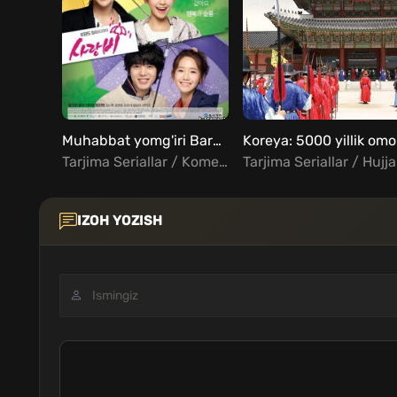
Muhabbat yomg'iri Barcha qismlar Uzbek Tilida
Kore
Tarjima Seriallar / Komediya / Melodrama / Xorij Seriallar Uzbek Tilida
Tarj
IZOH YOZISH