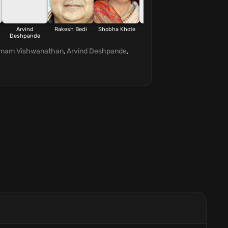
Arvind
Rakesh Bedi
Shobha Khote
Madhu Malini
Athili Lakshmi
Deshpande
rnam Vishwanathan
,
Arvind Deshpande
,