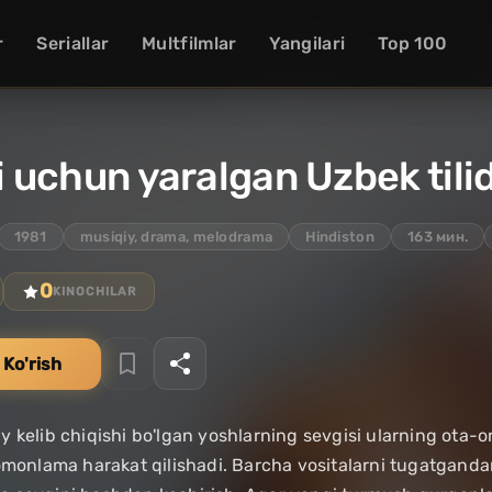
r
Seriallar
Multfilmlar
Yangilari
Top 100
ri uchun yaralgan Uzbek tili
1981
musiqiy, drama, melodrama
Hindiston
163 мин.
0
KINOCHILAR
 Ko'rish
moiy kelib chiqishi bo'lgan yoshlarning sevgisi ularning ota-
omonlama harakat qilishadi. Barcha vositalarni tugatgandan