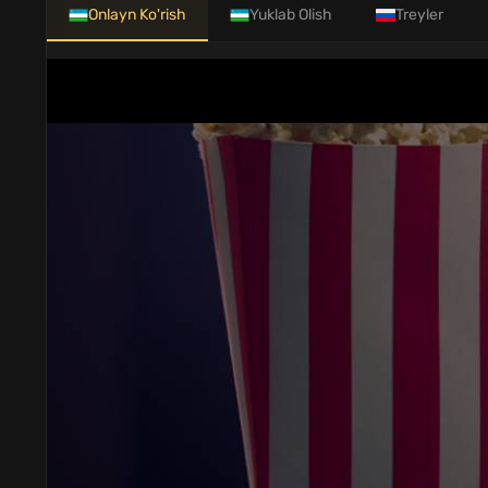
Onlayn Ko'rish
Yuklab Olish
Treyler