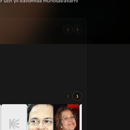
lar uch yil davomida munosabatlarni
❮
❯
❮
❯