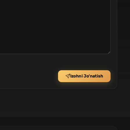
Izohni Jo'natish