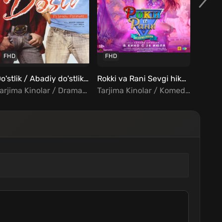
FHD
FHD
HD
Do'stlik / Abadiy do'stlik Uzbek tilida
Rokki va Rani Sevgi hikoyasi Uzbek tilida
Tarjima Kinolar / Drama / Melodrama / Hind Kinolar Uzbek Tilida
Tarjima Kinolar / Komediya / Melodrama / Hind Kinolar Uzbek Tilida