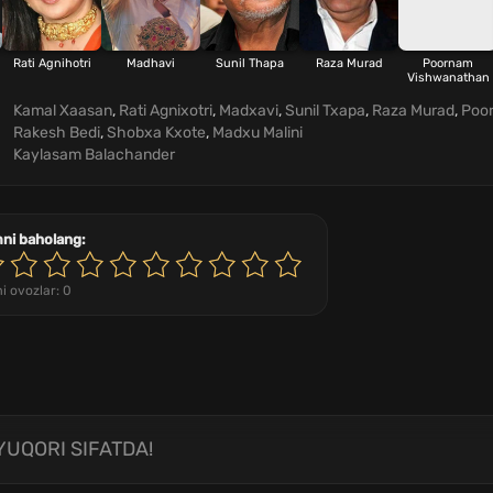
Rati Agnihotri
Madhavi
Sunil Thapa
Raza Murad
Poornam
Vishwanathan
Kamal Xaasan
,
Rati Agnixotri
,
Madxavi
,
Sunil Txapa
,
Raza Murad
,
Poo
Rakesh Bedi
,
Shobxa Kxote
,
Madxu Malini
Kaylasam Balachander
mni baholang:
i ovozlar:
0
YUQORI SIFATDA!