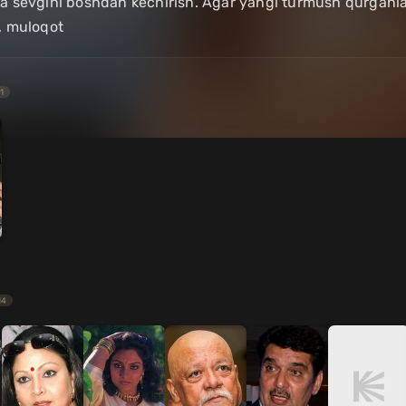
shda sevgini boshdan kechirish. Agar yangi turmush qurgan
, muloqot
1
14