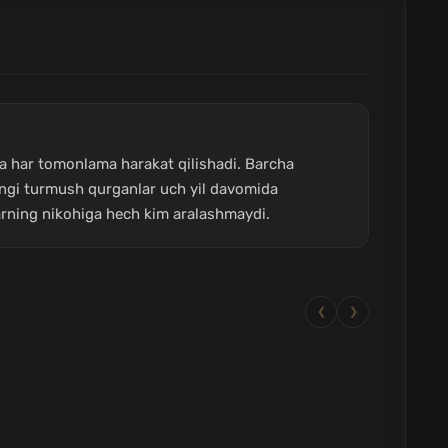
shga har tomonlama harakat qilishadi. Barcha
yangi turmush qurganlar uch yil davomida
arning nikohiga hech kim aralashmaydi.
❮
❯