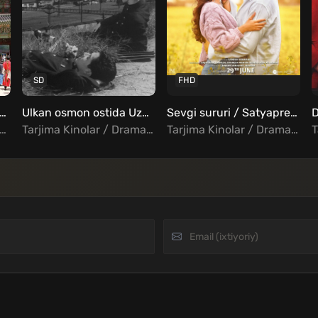
SD
FHD
ya: 5000 yillik omon qolish mahorati Barcha qismlar Uzbek Tilida
Ulkan osmon ostida Uzbek tilida
Sevgi sururi / Satyaprem va Katha Uzbek tilida
ima Seriallar / Hujjatli / Tarixiy / Xorij Seriallar Uzbek Tilida
Tarjima Kinolar / Drama / Xorij Kinolar Uzbek Tilida
Tarjima Kinolar / Drama / Komediya / Melodrama / Musiqa / Hind Kinolar Uzbek Tilida