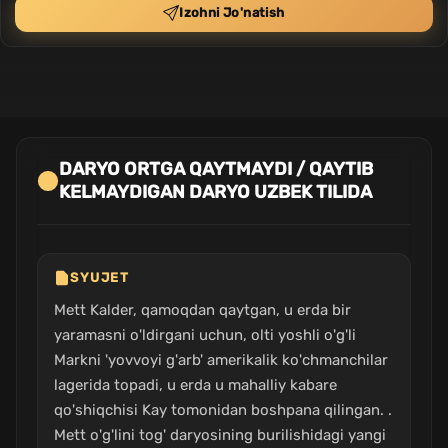
Izohni Jo'natish
DARYO ORTGA QAYTMAYDI / QAYTIB
KELMAYDIGAN DARYO UZBEK TILIDA
SYUJET
Mett Kalder, qamoqdan qaytgan, u erda bir
yaramasni o'ldirgani uchun, olti yoshli o'g'li
Markni 'yovvoyi g'arb' amerikalik ko'chmanchilar
lagerida topadi, u erda u mahalliy kabare
qo'shiqchisi Kay tomonidan boshpana qilingan. .
Mett o'g'lini tog' daryosining burilishidagi yangi