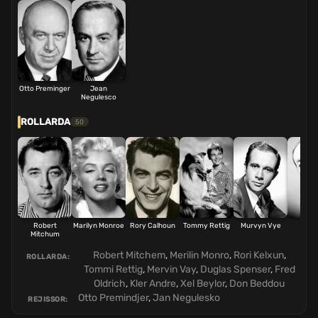
Otto Preminger
Jean
Negulesco
ROLLARDA
50
Robert
Marilyn Monroe
Rory Calhoun
Tommy Rettig
Murvyn Vye
Doug
Mitchum
Spen
Robert Mitchem
,
Merilin Monro
,
Rori Kelxun
,
ROLLARDA:
Tommi Rettig
,
Mervin Vay
,
Duglas Spenser
,
Fred
Oldrich
,
Kler Andre
,
Xel Beylor
,
Don Beddou
Otto Premindjer
,
Jan Negulesko
REJISSOR: