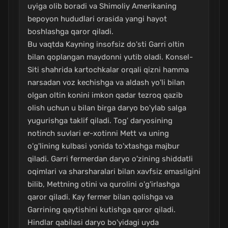
uyiga olib boradi va Shimoliy Amerikaning
bepoyon hududlari orasida yangi hayot
boshlashga qaror qiladi.
Bu vaqtda Kayning insofsiz do'sti Garri oltin
bilan qoplangan maydonni yutib oladi. Konsel-
Siti shahrida kartochkalar orqali qizni hamma
narsadan voz kechishga va aldash yo'li bilan
olgan oltin konini imkon qadar tezroq qazib
olish uchun u bilan birga daryo bo'ylab salga
yugurishga taklif qiladi. Tog' daryosining
notinch suvlari er-xotinni Mett va uning
o'g'lining kulbasi yonida to'xtashga majbur
qiladi. Garri fermerdan daryo o'zining shiddatli
oqimlari va sharsharalari bilan xavfsiz emasligini
bilib, Mettning otini va qurolini o'g'irlashga
qaror qiladi. Kay fermer bilan qolishga va
Garrining qaytishini kutishga qaror qiladi.
Hindlar qabilasi daryo bo'yidagi uyda