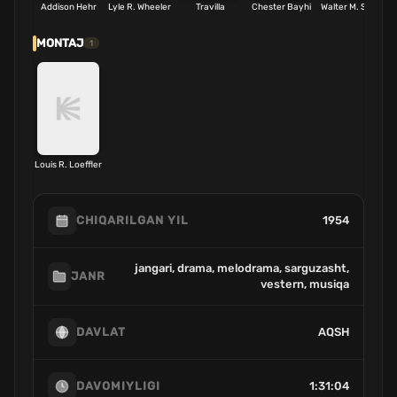
Addison Hehr
Lyle R. Wheeler
Travilla
Chester Bayhi
Walter M. Scott
MONTAJ
1
Louis R. Loeffler
1954
CHIQARILGAN YIL
jangari, drama, melodrama, sarguzasht,
JANR
vestern, musiqa
AQSH
DAVLAT
1:31:04
DAVOMIYLIGI