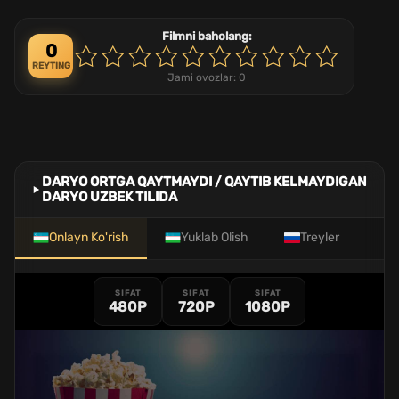
Filmni baholang:
0
REYTING
Jami ovozlar:
0
DARYO ORTGA QAYTMAYDI / QAYTIB KELMAYDIGAN
DARYO UZBEK TILIDA
Onlayn Ko'rish
Yuklab Olish
Treyler
SIFAT
SIFAT
SIFAT
480P
720P
1080P