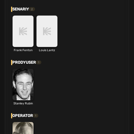
SENARIY
2
Frank Fenton
Louis Lantz
PRODYUSER
1
Stanley Rubin
OPERATOR
1