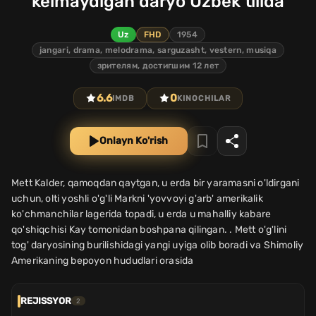
kelmaydigan daryo Uzbek tilida
Uz
FHD
1954
jangari, drama, melodrama, sarguzasht, vestern, musiqa
зрителям, достигшим 12 лет
6.6
0
IMDB
KINOCHILAR
Onlayn Ko'rish
Mett Kalder, qamoqdan qaytgan, u erda bir yaramasni o'ldirgani
uchun, olti yoshli o'g'li Markni 'yovvoyi g'arb' amerikalik
ko'chmanchilar lagerida topadi, u erda u mahalliy kabare
qo'shiqchisi Kay tomonidan boshpana qilingan. . Mett o'g'lini
tog' daryosining burilishidagi yangi uyiga olib boradi va Shimoliy
Amerikaning bepoyon hududlari orasida
REJISSYOR
2