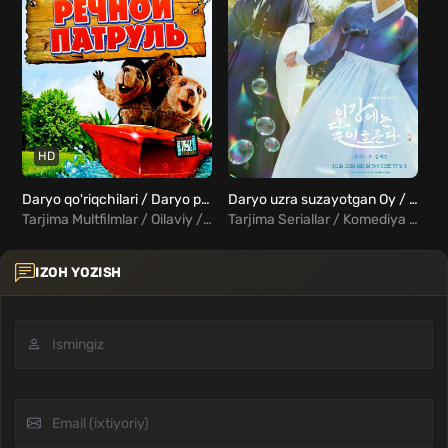
HD
Daryo qo'riqchilari / Daryo patruli / Daryo bo'yidagi ertaklar Uzbek Tilida
Daryo uzra suzayotgan Oy / Daryo ustida oqayotgan Oy Barcha qismlar Uzbek Tilida
Yo
Tarjima Multfilmlar / Oilaviy / Xorij Multfilmlar Uzbek Tilida
Tarjima Seriallar / Komediya / Melodrama / Fentezi / Xorij Seriallar Uzbek Tilida
IZOH YOZISH