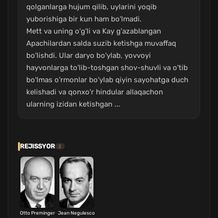
qolganlarga hujum qilib, uylarini yoqib
yuborishiga bir kun ham bo'lmadi.
Mett va uning o'g'li va Kay g'azablangan
Apachilardan salda suzib ketishga muvaffaq
bo'lishdi. Ular daryo bo'ylab, yovvoyi
hayvonlarga to'lib-toshgan shov-shuvli va o'tib
bo'lmas o'rmonlar bo'ylab qiyin sayohatga duch
kelishadi va qonxo'r hindular allaqachon
ularning izidan ketishgan ...
REJISSYOR
2
Otto Preminger
Jean Negulesco