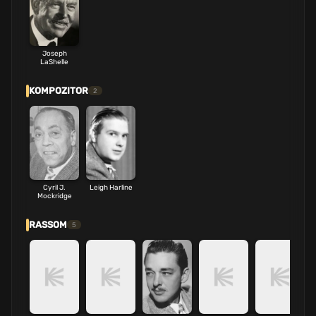
Joseph
LaShelle
KOMPOZITOR
2
Cyril J.
Leigh Harline
Mockridge
RASSOM
5