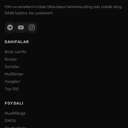
Film va seriallarni o'zbek tilida bepul tomosha qiling yoki yuklab oling.
Sifatli tarjima, tez yuklanish!
SAHIFALAR
Bosh sahifa
Kinolar
Seriallar
Multfilmlar
Yangilari
Top 100
FOYDALI
Mualliflarga
DMCA