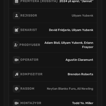
2024 yil aprel, "Jannat"
PREMYERA (ROSSIYA)
Uilyam Yubenk
REJISSOR
Devid Fridjerio, Uilyam Yubenk
SENARIST
Adam Bisli, Uilyam Yubenk, Eriann
PRODYUSER
Frayzer
Agustin Claramunt
OPERATOR
Brendon Roberts
KOMPOZITOR
Neytan Blanko Furo
,
Ali Newling
RASSOM
Todd Ye. Miller
MONTAJYOR