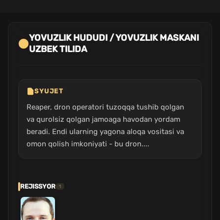
YOVUZLIK HUDUDI / YOVUZLIK MASKANI
UZBEK TILIDA
SYUJET
Reaper, dron operatori tuzoqqa tushib qolgan
va qurolsiz qolgan jamoaga havodan yordam
beradi. Endi ularning yagona aloqa vositasi va
omon qolish imkoniyati - bu dron....
REJISSYOR
1