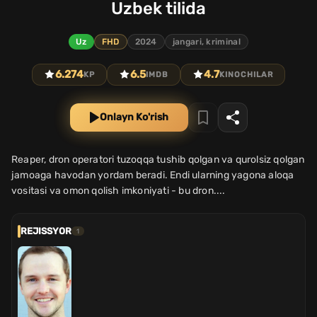
Uzbek tilida
Uz
FHD
2024
jangari, kriminal
6.274
6.5
4.7
KP
IMDB
KINOCHILAR
Onlayn Ko'rish
Reaper, dron operatori tuzoqqa tushib qolgan va qurolsiz qolgan
jamoaga havodan yordam beradi. Endi ularning yagona aloqa
vositasi va omon qolish imkoniyati - bu dron....
REJISSYOR
1