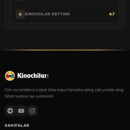
4.7
KINOCHILAR REYTING
Film va seriallarni o'zbek tilida bepul tomosha qiling yoki yuklab oling.
Sifatli tarjima, tez yuklanish!
SAHIFALAR