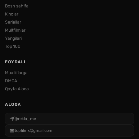
Bosh sahifa
Kinolar
Seriallar
Multfilmlar
Yangilari
Top 100
FOYDALI
Mualliflarga
DMCA
Qayta Aloqa
ALOQA
@rekla_me
topfilmx@gmail.com