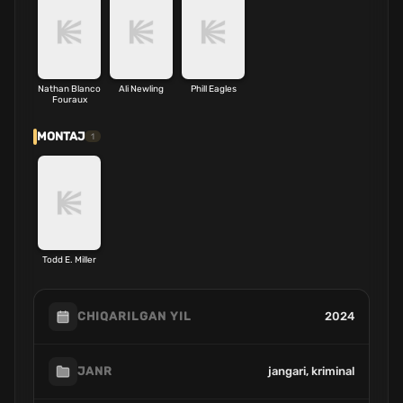
Nathan Blanco
Ali Newling
Phill Eagles
Fouraux
MONTAJ
1
Todd E. Miller
2024
CHIQARILGAN YIL
jangari, kriminal
JANR