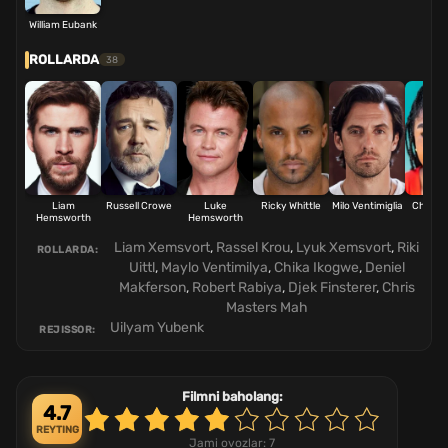
William Eubank
ROLLARDA
38
Liam
Russell Crowe
Luke
Ricky Whittle
Milo Ventimiglia
Chika 
Hemsworth
Hemsworth
Liam Xemsvort
,
Rassel Krou
,
Lyuk Xemsvort
,
Riki
ROLLARDA:
Uittl
,
Maylo Ventimilya
,
Chika Ikogwe
,
Deniel
Makferson
,
Robert Rabiya
,
Djek Finsterer
,
Chris
Masters Mah
Uilyam Yubenk
REJISSOR:
Filmni baholang:
4.7
REYTING
Jami ovozlar:
7