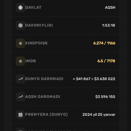
AQSH
DAVLAT
1:53:18
DAVOMIYLIGI
6.274 / 1166
KINOPOISK
6.5 / 7178
IMDB
+ $41 867 = $3 638 022
DUNYO DAROMADI
$3 596 155
AQSH DAROMADI
2024 yil 25 yanvar
PREMYERA (DUNYO)