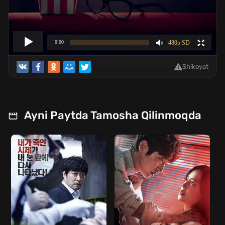
Shikoyat
Ayni Paytda Tamosha Qilinmoqda