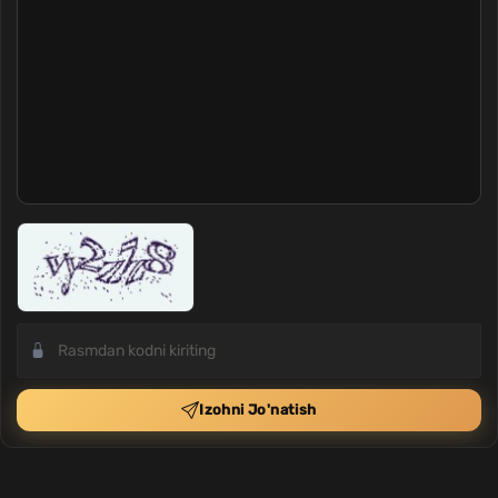
Izohni Jo'natish