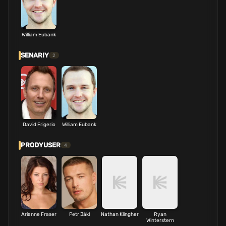
William Eubank
SENARIY
2
David Frigerio
William Eubank
PRODYUSER
4
Arianne Fraser
Petr Jákl
Nathan Klingher
Ryan
Winterstern