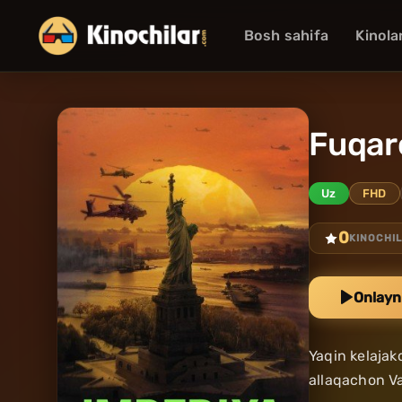
Bosh sahifa
Kinola
Fuqaro
Uz
FHD
0
KINOCHI
Onlayn
Yaqin kelajak
allaqachon Va