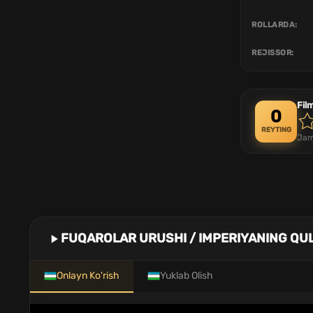
ROLLARDA:
REJISSOR:
Fil
0
REYTING
Jam
FUQAROLAR URUSHI / IMPERIYANING QUL
Onlayn Ko'rish
Yuklab Olish