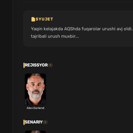
SYUJET
Yaqin kelajakda AQShda fuqarolar urushi avj oldi.
tajribali urush muxbir...
REJISSYOR
1
Alex Garland
SENARIY
1