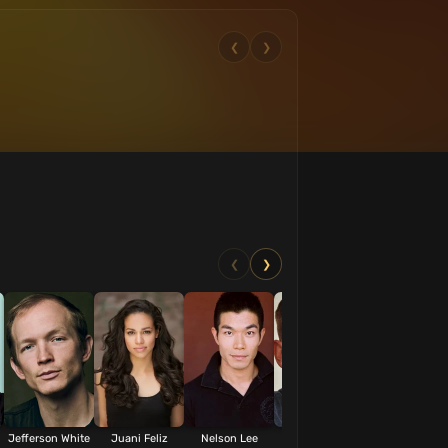
❮
❯
❮
❯
Jefferson White
Juani Feliz
Nelson Lee
Edmund
Jesse Plemon