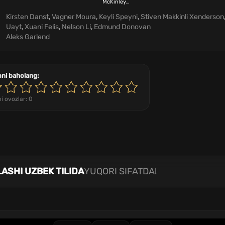
McKinley
Henderson
Kirsten Danst
,
Vagner Moura
,
Keyli Speyni
,
Stiven Makkinli Xenderson
Uayt
,
Xuani Felis
,
Nelson Li
,
Edmund Donovan
Aleks Garlend
mni baholang:
i ovozlar:
0
ASHI UZBEK TILIDA
YUQORI SIFATDA!