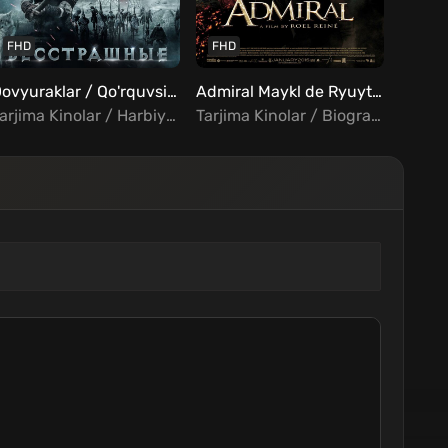
FHD
FHD
FHD
Dovyuraklar / Qo'rquvsizlar Uzbek tilida
Admiral Maykl de Ryuyter Uzbek Tilida
Tarjima Kinolar / Harbiy / Tarixiy / Turk Kinolar Uzbek Tilida
Tarjima Kinolar / Biografiya / Jangari / Drama / Tarixiy / Sarguzasht / Xorij Kinolar Uzbek Tilida