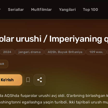
r
Seriallar
Multfilmlar
Yangilari
Top 100
lar urushi / Imperiyaning q
2024
jangari, drama
AQSh, Buyuk Britaniya
109 мин.
LAR
 Ko'rish
da AQShda fuqarolar urushi avj oldi. G'arbning birlashgan k
shingtonni egallashga yaqin turibdi. Ikki tajribali urush mux