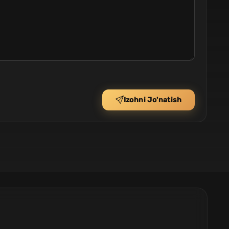
Izohni Jo'natish