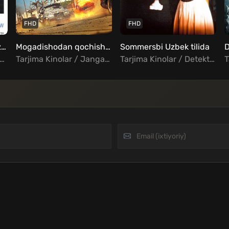
FHD
FHD
Matakumba xazinasi Uzbek Tilida
Mogadishodan qochish Uzbek Tilida
Sommersbi Uzbek tilida
ma Kinolar / Vestern / Sarguzasht / Oilaviy / Xorij Kinolar Uzbek Tilida
Tarjima Kinolar / Jangari / Harbiy / Drama / Tarixiy / Xorij Kinolar Uzbek Tilida
Tarjima Kinolar / Detektiv / Drama / Melodrama / Xorij Kinolar Uzbek Tilida