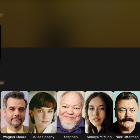
1
50
Wagner Moura
Cailee Spaeny
Stephen
Sonoya Mizuno
Nick Offerman