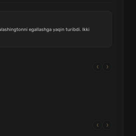
Vashingtonni egallashga yaqin turibdi. Ikki
❮
❯
❮
❯