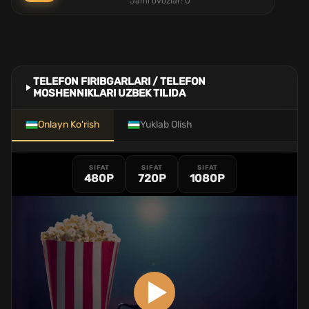
Jami ovozlar:
0
TELEFON FIRIBGARLARI / TELEFON
MOSHENNIKLARI UZBEK TILIDA
Onlayn Ko'rish
Yuklab Olish
SIFAT
SIFAT
SIFAT
480P
720P
1080P