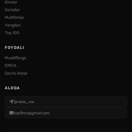
Kinolar
Seriallar
Multfilmlar
Yangilari
Top 100
FOYDALI
Mualliflarga
DMCA
Qayta Aloqa
ALOQA
@rekla_me
topfilmx@gmail.com