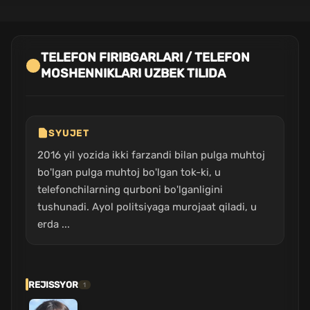
TELEFON FIRIBGARLARI / TELEFON
MOSHENNIKLARI UZBEK TILIDA
SYUJET
2016 yil yozida ikki farzandi bilan pulga muhtoj
bo'lgan pulga muhtoj bo'lgan tok-ki, u
telefonchilarning qurboni bo'lganligini
tushunadi. Ayol politsiyaga murojaat qiladi, u
erda ...
REJISSYOR
1