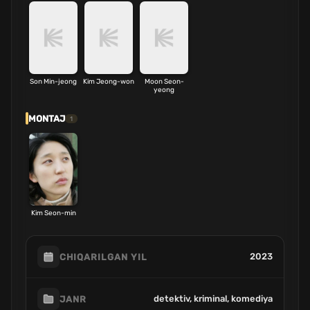
Son Min-jeong
Kim Jeong-won
Moon Seon-
yeong
MONTAJ
1
Kim Seon-min
2023
CHIQARILGAN YIL
detektiv, kriminal, komediya
JANR