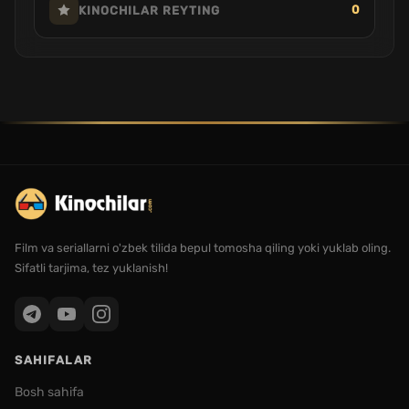
0
KINOCHILAR REYTING
Film va seriallarni o'zbek tilida bepul tomosha qiling yoki yuklab oling.
Sifatli tarjima, tez yuklanish!
SAHIFALAR
Bosh sahifa