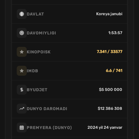
Koreya janubi
DAVLAT
1:53:57
DAVOMIYLIGI
7.341 / 33577
KINOPOISK
6.6 / 741
IMDB
$5 500 000
BYUDJET
$12 386 308
DUNYO DAROMADI
2024 yil 24 yanvar
PREMYERA (DUNYO)