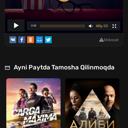
Shikoyat
Ayni Paytda Tamosha Qilinmoqda