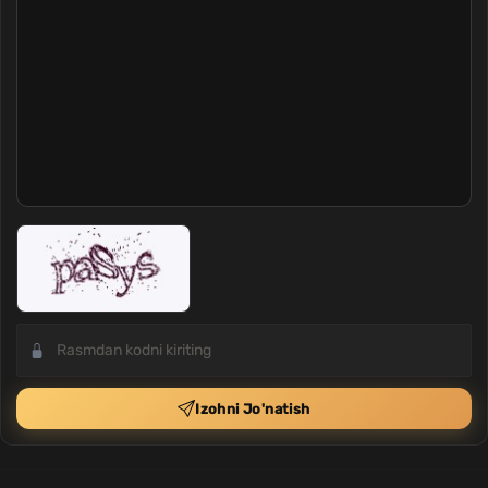
Izohni Jo'natish