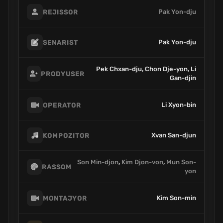
Pak Yon-dju
REJISSOR
Pak Yon-dju
SENARIST
Pek Chxan-dju, Chon Dje-yon, Li
PRODYUSER
Gan-djin
Li Xyon-bin
OPERATOR
Xvan San-djun
KOMPOZITOR
Son Min-djon
,
Kim Djon-von
,
Mun Son-
RASSOM
yon
Kim Son-min
MONTAJYOR