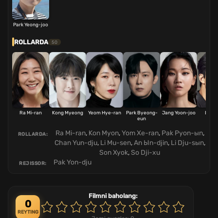
Park Yeong-joo
ROLLARDA
50
Ra Mi-ran
Kong Myeong
Yeom Hye-ran
Park Byeong-
Jang Yoon-joo
Lee 
eun
sae
Ra Mi-ran
,
Kon Myon
,
Yom Xe-ran
,
Pak Pyon-ыn
,
ROLLARDA:
Chan Yun-dju
,
Li Mu-sen
,
An Ыn-djin
,
Li Dju-sыn
,
Son Xyok
,
So Dji-xu
Pak Yon-dju
REJISSOR:
Filmni baholang:
0
REYTING