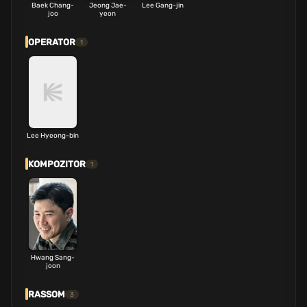
Baek Chang-
Jeong Jae-
Lee Gang-jin
joo
yeon
OPERATOR
1
Lee Hyeong-bin
KOMPOZITOR
1
Hwang Sang-
joon
RASSOM
3