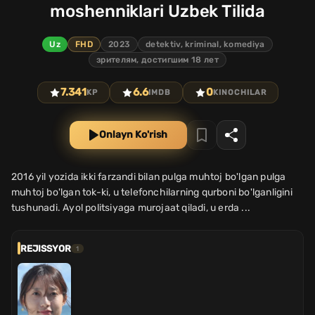
moshenniklari Uzbek Tilida
Uz
FHD
2023
detektiv, kriminal, komediya
зрителям, достигшим 18 лет
7.341
6.6
0
KP
IMDB
KINOCHILAR
Onlayn Ko'rish
2016 yil yozida ikki farzandi bilan pulga muhtoj bo'lgan pulga
muhtoj bo'lgan tok-ki, u telefonchilarning qurboni bo'lganligini
tushunadi. Ayol politsiyaga murojaat qiladi, u erda ...
REJISSYOR
1