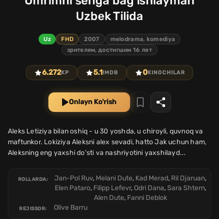
Umrimni senga bag'ishlayman
Uzbek Tilida
Uz
FHD
2007
melodrama, komediya
зрителям, достигшим 16 лет
6.272
5.1
0
KP
IMDB
KINOCHILAR
Onlayn Ko'rish
Aleks Letiziya bilan oshiq - u 30 yoshda, u chiroyli, quvnoq va
maftunkor. Lokiziya Aleksni alex sevadi, hatto Jak uchun ham,
Aleksning eng yaxshi do'sti va nashriyotini yaxshilayd...
Jan-Pol Ruv
,
Melani Dute
,
Kad Merad
,
Ril Djaruan
,
ROLLARDA:
Elen Pataro
,
Filipp Lefevr
,
Odri Dana
,
Sara Shtern
,
Alen Dute
,
Fanni Deblok
Olive Barru
REJISSOR: