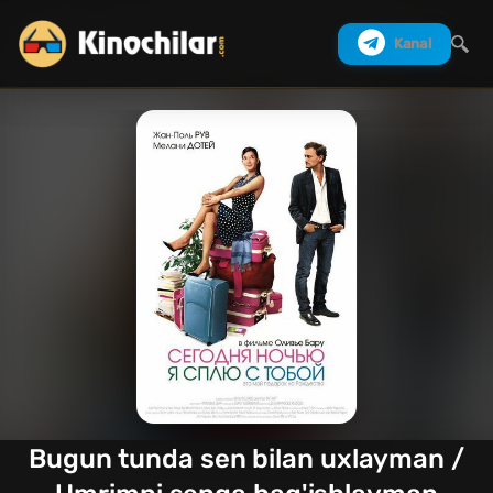
Kanal
Izlash
Bugun tunda sen bilan uxlayman /