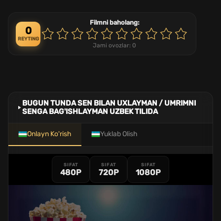
Filmni baholang:
0
REYTING
Jami ovozlar:
0
BUGUN TUNDA SEN BILAN UXLAYMAN / UMRIMNI
SENGA BAG'ISHLAYMAN UZBEK TILIDA
Onlayn Ko'rish
Yuklab Olish
SIFAT
SIFAT
SIFAT
480P
720P
1080P