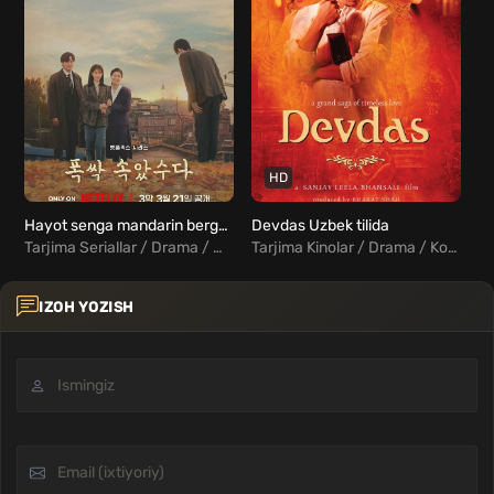
HD
Hayot senga mandarin berganida Barcha qismlar Uzbek Tilida
Devdas Uzbek tilida
Tarjima Seriallar / Drama / Melodrama / Xorij Seriallar Uzbek Tilida
Tarjima Kinolar / Drama / Komediya / Melodrama / Hind Kinolar Uzbek Tilida
IZOH YOZISH