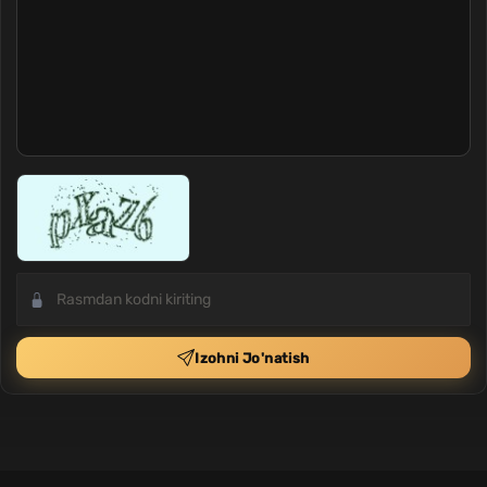
Izohni Jo'natish