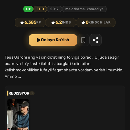
Uz
FHD
2017
melodrama, komediya
6.385
6.2
0
KP
IMDB
KINOCHILAR
Onlayn Ko'rish
Tess Garchi eng yaqin do'stining to'yiga boradi. U juda sezgir
odam va to'y tashkilotchisi barglari kelin bilan
kelishmovchiliklar tufayli faqat shaxta yordam berishi mumkin.
Ammo ...
REJISSYOR
1