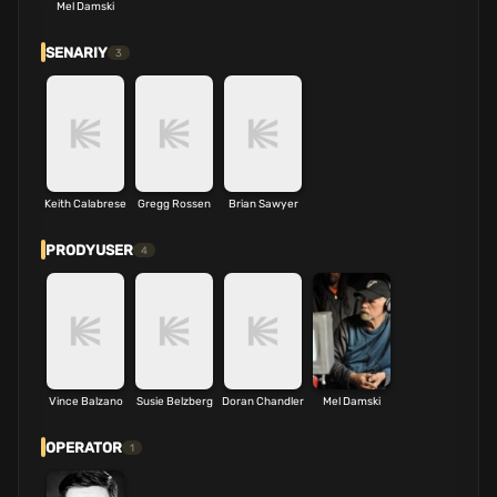
Mel Damski
SENARIY
3
Keith Calabrese
Gregg Rossen
Brian Sawyer
PRODYUSER
4
Vince Balzano
Susie Belzberg
Doran Chandler
Mel Damski
OPERATOR
1