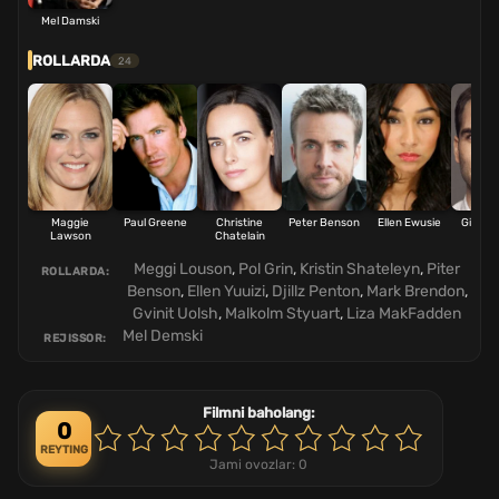
Mel Damski
ROLLARDA
24
Maggie
Paul Greene
Christine
Peter Benson
Ellen Ewusie
Giles P
Lawson
Chatelain
Meggi Louson
,
Pol Grin
,
Kristin Shateleyn
,
Piter
ROLLARDA:
Benson
,
Ellen Yuuizi
,
Djillz Penton
,
Mark Brendon
,
Gvinit Uolsh
,
Malkolm Styuart
,
Liza MakFadden
Mel Demski
REJISSOR:
Filmni baholang:
0
REYTING
Jami ovozlar:
0