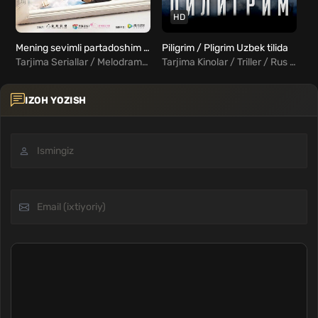
HD
Mening sevimli partadoshim / Sevgi juda chiroyli Barcha qismlar Uzbek Tilida
Piligrim / Pligrim Uzbek tilida
Ar
Tarjima Seriallar / Melodrama / Xorij Seriallar Uzbek Tilida
Tarjima Kinolar / Triller / Rus kinolar Uzbek Tilida
IZOH YOZISH