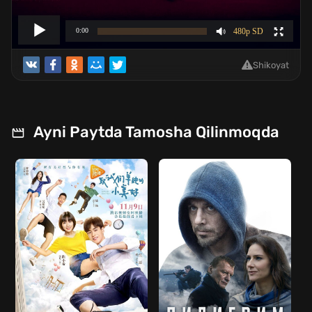
Shikoyat
Ayni Paytda Tamosha Qilinmoqda