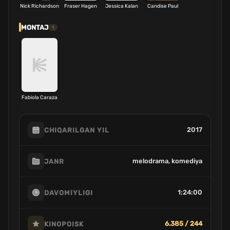
Nick Richardson
Fraser Hagen
Jessica Kalan
Candise Paul
MONTAJ
1
Fabiola Caraza
2017
CHIQARILGAN YIL
melodrama, komediya
JANR
1:24:00
DAVOMIYLIGI
6.385 / 244
KINOPOISK