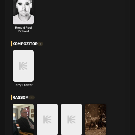
Ronald Paul
Richard
KOMPOZITOR
1
Terry Frewer
RASSOM
4