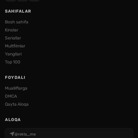
SAHIFALAR
Bosh sahifa
Kinolar
Seriallar
Multfilmlar
Yangilari
Top 100
FOYDALI
Mualliflarga
DMCA
Qayta Aloqa
ALOQA
@rekla_me