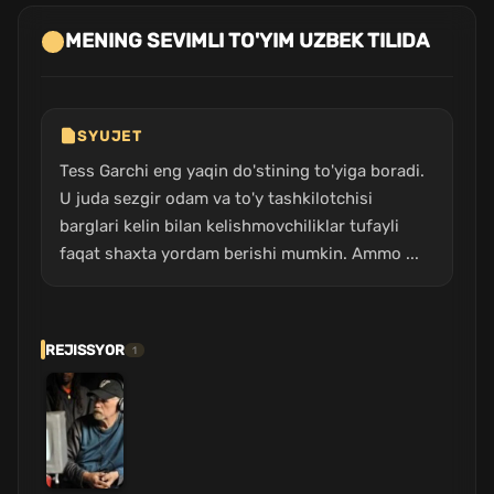
MENING SEVIMLI TO'YIM UZBEK TILIDA
SYUJET
Tess Garchi eng yaqin do'stining to'yiga boradi.
U juda sezgir odam va to'y tashkilotchisi
barglari kelin bilan kelishmovchiliklar tufayli
faqat shaxta yordam berishi mumkin. Ammo ...
REJISSYOR
1