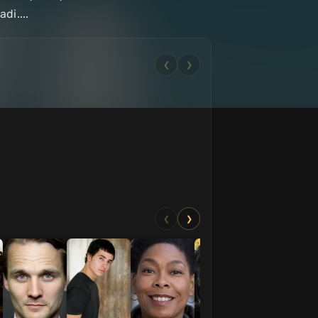
di....
❮
❯
❮
❯