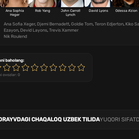
Ana Sophia
Rob Yang
John Carroll
David Lyons
Odessa A'zion
Heger
Lynch
Ana Sofia Xeger
,
Djemi Bernadett
,
Goldie Tom
,
Teron Edjerton
,
Kiko S
Ezayon
,
Devid Layons
,
Trevis Xammer
Nik Roulend
mni baholang:
i ovozlar:
0
 DRAYVDAGI CHAQALOQ UZBEK TILIDA
YUQORI SIFATD