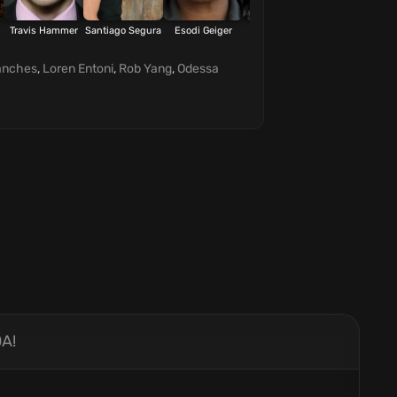
Travis Hammer
Santiago Segura
Esodi Geiger
Jamie
Goldie Tom
Bernadette
anches
,
Loren Entoni
,
Rob Yang
,
Odessa
A!