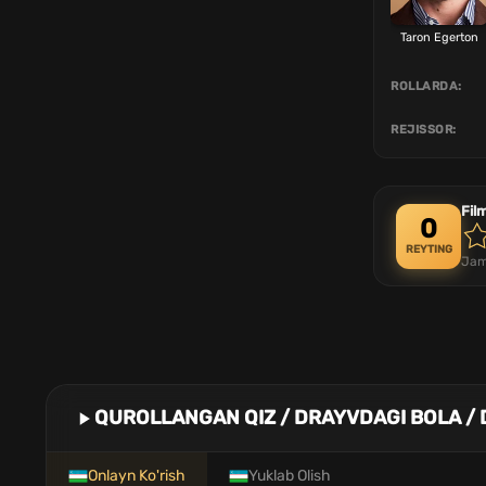
Taron Egerton
ROLLARDA:
REJISSOR:
Fil
0
REYTING
Jam
QUROLLANGAN QIZ / DRAYVDAGI BOLA /
Onlayn Ko'rish
Yuklab Olish