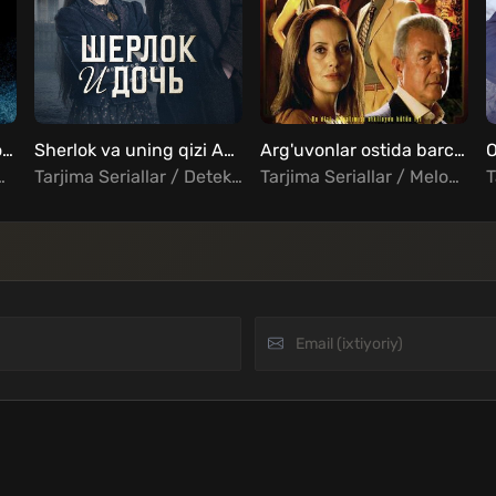
Demetra shaytonning oxirgi sayohati Uzbek tilida
Sherlok va uning qizi AQSh seriali Uzbek Tilida
Arg'uvonlar ostida barcha qismlar Uzbek tilida
li / Xorij Kinolar Uzbek Tilida
Tarjima Seriallar / Detektiv / Drama / Kriminal / Triller / Xorij Seriallar Uzbek Tilida
Tarjima Seriallar / Melodrama / Turk Seriallar Uzbek Tilida