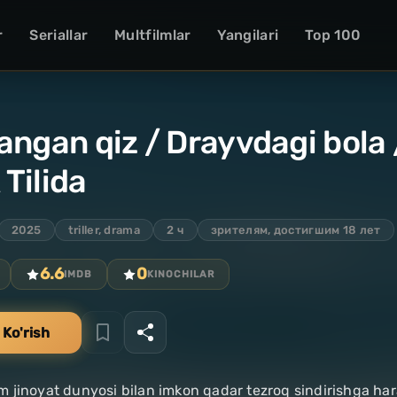
r
Seriallar
Multfilmlar
Yangilari
Top 100
angan qiz / Drayvdagi bola
Tilida
2025
triller, drama
2 ч
зрителям, достигшим 18 лет
6.6
0
IMDB
KINOCHILAR
 Ko'rish
 jinoyat dunyosi bilan imkon qadar tezroq sindirishga ha