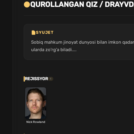
QUROLLANGAN QIZ / DRAYVD
SYUJET
Sobiq mahkum jinoyat dunyosi bilan imkon qadar t
ularda zo'rg'a biladi....
REJISSYOR
1
Nick Rowland