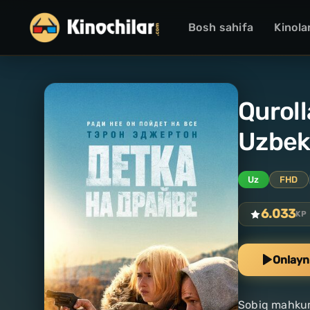
Bosh sahifa
Kinola
Quroll
Uzbek 
Uz
FHD
6.033
KP
Onlayn
Sobiq mahkum