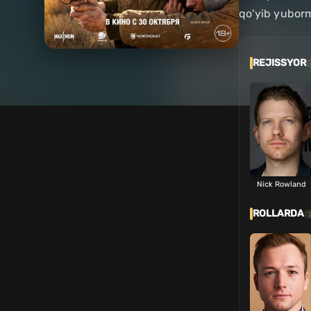
qo'yib yuborma
REJISSYOR
Nick Rowland
ROLLARDA