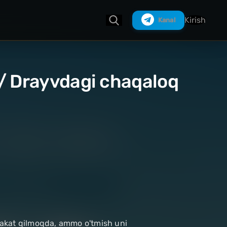
Kirish
Kanal
 / Drayvdagi chaqaloq
Izlash
rakat qilmoqda, ammo o'tmish uni