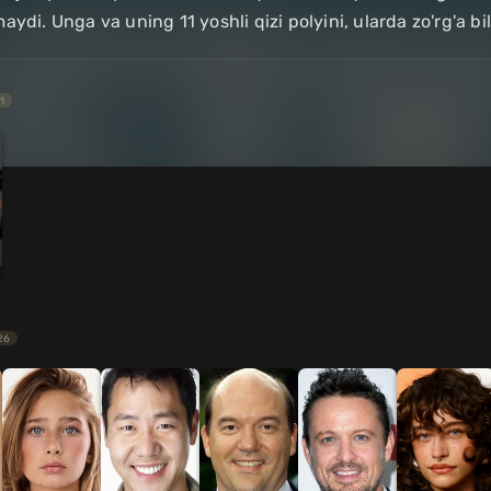
ydi. Unga va uning 11 yoshli qizi polyini, ularda zo'rg'a bila
1
26