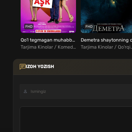
FHD
FHD
Qo'l tegmagan muhabbat / Qo'l tegmagan ishq Uzbek Tilida
Tarjima Kinolar / Komediya / Melodrama / Turk Kinolar Uzbek Tilida
Tarjima Kinolar / Qo'rqinch
IZOH YOZISH