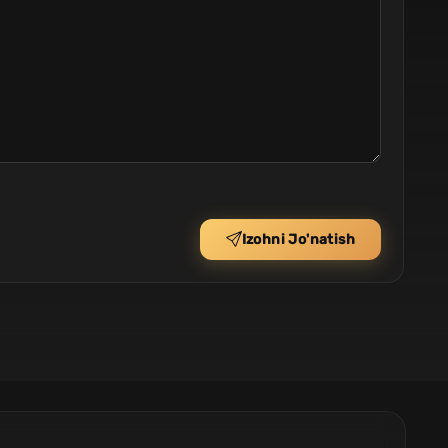
Izohni Jo'natish