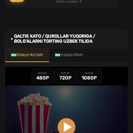
Jami ovozlar:
0
QALTIS XATO / QUROLLAR YUQORIGA /
BOLG'ALARNI TORTING UZBEK TILIDA
Onlayn Ko'rish
Yuklab Olish
SIFAT
SIFAT
SIFAT
480P
720P
1080P