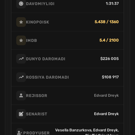
1:31:37
DAVOMIYLIGI
5.438 / 1360
KINOPOISK
5.4 / 2100
IMDB
$226 005
DUNYO DAROMADI
$108 917
ROSSIYA DAROMADI
Edvard Dreyk
REJISSOR
Edvard Dreyk
SENARIST
Vesella Banzurkova, Edvard Dreyk,
PRODYUSER