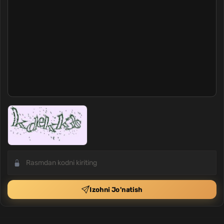
Izohni Jo'natish