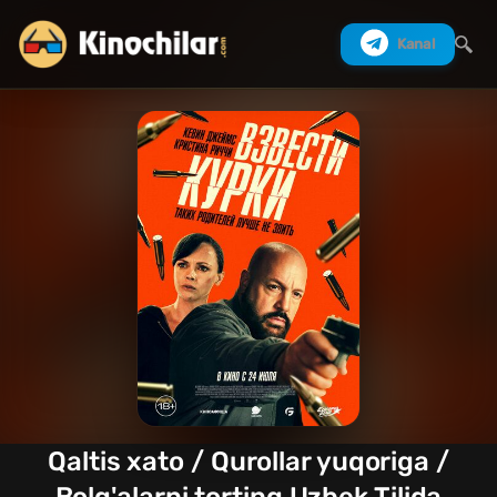
Kanal
Izlash
Qaltis xato / Qurollar yuqoriga /