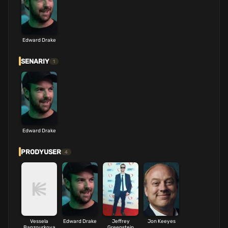
Edward Drake
SENARIY
1
Edward Drake
PRODYUSER
4
Vessela
Edward Drake
Jeffrey
Jon Keeyes
Banzourkova
Greenstein