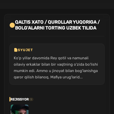
QALTIS XATO / QUROLLAR YUQORIGA /
BOLG'ALARNI TORTING UZBEK TILIDA
SYUJET
Ko'p yillar davomida Rey qotil va namunali
oilaviy erkaklar bilan bir vaqtning o'zida bo'lishi
mumkin edi. Ammo u jinoyat bilan bog'lanishga
qaror qilish bilanoq, Mafiya urug'larid...
REJISSYOR
1