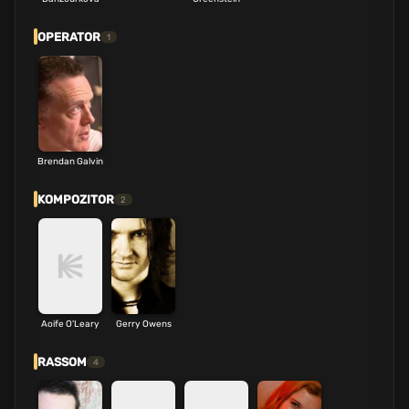
OPERATOR
1
Brendan Galvin
KOMPOZITOR
2
Aoife O'Leary
Gerry Owens
RASSOM
4