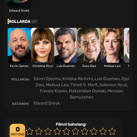
Edward Drake
ROLLARDA
27
Kevin James
Christina Ricci
Luis Guzmán
Joey Diaz
Melissa Leo
Timoth
Mur
Kevin Djeyms
,
Kristina Richchi
,
Luis Gusman
,
Djoi
ROLLARDA:
Dias
,
Melissa Leo
,
Timoti V. Merfi
,
Solomon Xyuz
,
Frensis Kronin
,
Maksimilian Osinski
,
Miroslav
Barnyashev
Edvard Dreyk
REJISSOR:
Filmni baholang:
0
REYTING