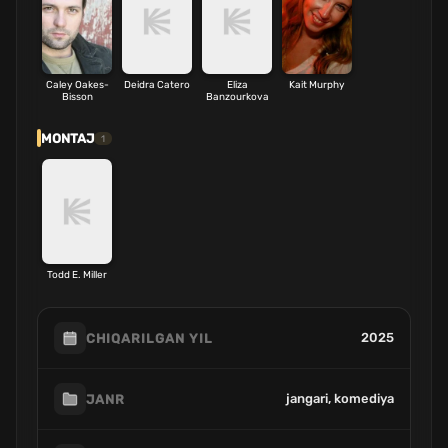
Caley Oakes-
Deidra Catero
Eliza
Kait Murphy
Bisson
Banzourkova
MONTAJ
1
Todd E. Miller
2025
CHIQARILGAN YIL
jangari, komediya
JANR