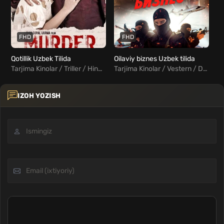
FHD
FHD
Qotillik Uzbek Tilida
Oilaviy biznes Uzbek tilida
Tarjima Kinolar / Triller / Hind Kinolar Uzbek Tilida
Tarjima Kinolar / Vestern / Drama / Triller / Xorij Kinolar Uzbek Tilida
IZOH YOZISH