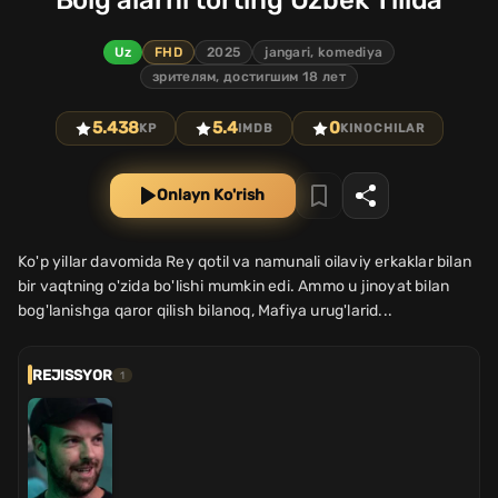
Bolg'alarni torting Uzbek Tilida
Uz
FHD
2025
jangari, komediya
зрителям, достигшим 18 лет
5.438
5.4
0
KP
IMDB
KINOCHILAR
Onlayn Ko'rish
Ko'p yillar davomida Rey qotil va namunali oilaviy erkaklar bilan
bir vaqtning o'zida bo'lishi mumkin edi. Ammo u jinoyat bilan
bog'lanishga qaror qilish bilanoq, Mafiya urug'larid...
REJISSYOR
1