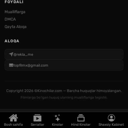
FOYDALI
Mualliflarga
DMCA
Qayta Aloqa
ALOQA
@rekla_me
topfilmx@gmail.com
Copyright
2026 ©Kinochilar.com — Barcha huquqlar himoyalangan.
Filmlarga bo'lgan huquq ularning mualliflariga tegishli.
Bosh sahifa
Seriallar
Kinolar
Hind Kinolar
Shaxsiy Kabinet