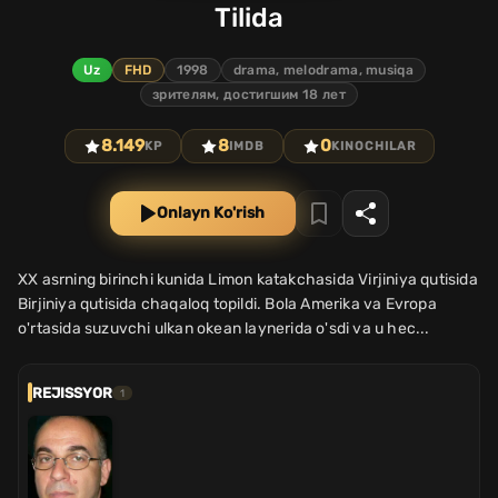
Tilida
Uz
FHD
1998
drama, melodrama, musiqa
зрителям, достигшим 18 лет
8.149
8
0
KP
IMDB
KINOCHILAR
Onlayn Ko'rish
XX asrning birinchi kunida Limon katakchasida Virjiniya qutisida
Birjiniya qutisida chaqaloq topildi. Bola Amerika va Evropa
o'rtasida suzuvchi ulkan okean laynerida o'sdi va u hec...
REJISSYOR
1