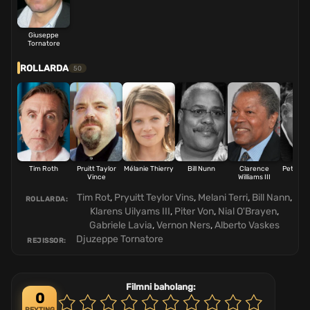
Giuseppe
Tornatore
ROLLARDA
50
Tim Roth
Pruitt Taylor
Mélanie Thierry
Bill Nunn
Clarence
Peter V
Vince
Williams III
Tim Rot
,
Pryuitt Teylor Vins
,
Melani Terri
,
Bill Nann
,
ROLLARDA:
Klarens Uilyams III
,
Piter Von
,
Nial O'Brayen
,
Gabriele Lavia
,
Vernon Ners
,
Alberto Vaskes
Djuzeppe Tornatore
REJISSOR:
Filmni baholang:
0