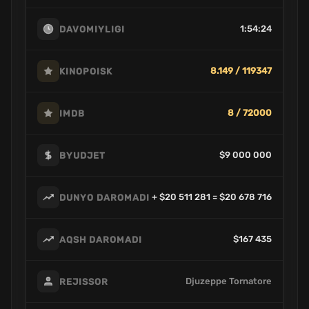
1:54:24
DAVOMIYLIGI
8.149 / 119347
KINOPOISK
8 / 72000
IMDB
$9 000 000
BYUDJET
+ $20 511 281 = $20 678 716
DUNYO DAROMADI
$167 435
AQSH DAROMADI
Djuzeppe Tornatore
REJISSOR