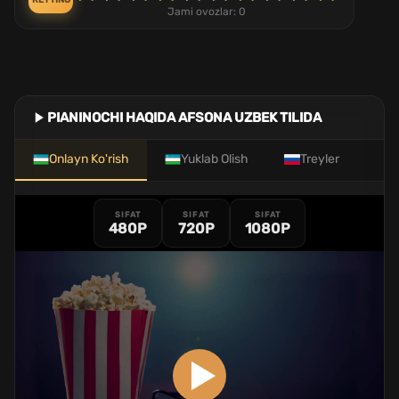
REYTING
Jami ovozlar:
0
PIANINOCHI HAQIDA AFSONA UZBEK TILIDA
Onlayn Ko'rish
Yuklab Olish
Treyler
SIFAT
SIFAT
SIFAT
480P
720P
1080P