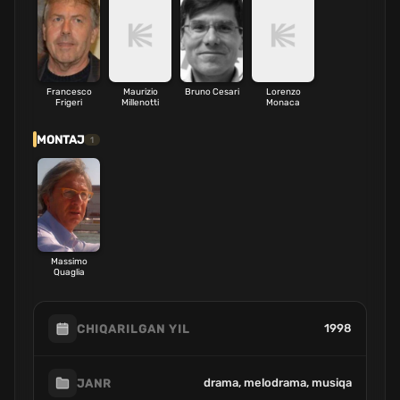
Francesco
Maurizio
Bruno Cesari
Lorenzo
Frigeri
Millenotti
Monaca
MONTAJ
1
Massimo
Quaglia
1998
CHIQARILGAN YIL
drama, melodrama, musiqa
JANR