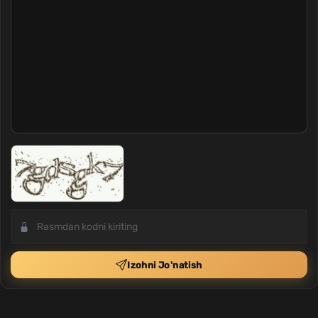
Izohni Jo'natish