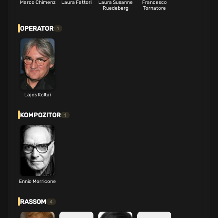
Marco Chimenz
Laura Fattori
Laura Susanne
Francesco
Ruedeberg
Tornatore
OPERATOR
1
Lajos Koltai
KOMPOZITOR
1
Ennio Morricone
RASSOM
4