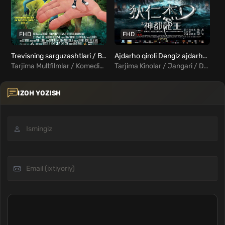
FHD
FHD
Trevisning sarguzashtlari / Banyan va chaqaloq Uzbek tilida
Ajdarho qiroli Dengiz ajdarhosining yuksalishi Uzbek tilida
Is
Tarjima Multfilmlar / Komediya / Sarguzasht / Oilaviy / Fentezi
Tarjima Kinolar / Jangari / Detektiv / Sarguzasht / Fentezi / Xorij Kinolar Uzbek Tilida
IZOH YOZISH