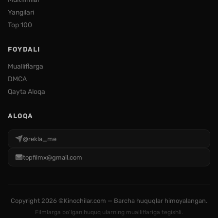
Yangilari
Top 100
FOYDALI
Mualliflarga
DMCA
Qayta Aloqa
ALOQA
@rekla_me
topfilmx@gmail.com
Copyright
2026 ©Kinochilar.com — Barcha huquqlar himoyalangan.
Filmlarga bo'lgan huquq ularning mualliflariga tegishli.