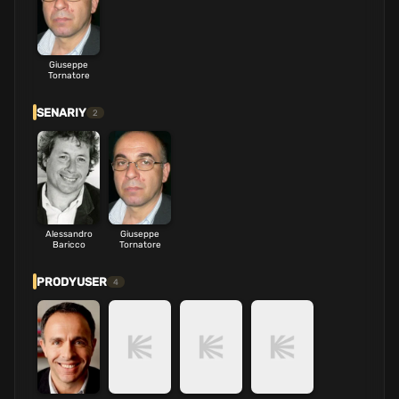
Giuseppe
Tornatore
SENARIY
2
Alessandro
Giuseppe
Baricco
Tornatore
PRODYUSER
4