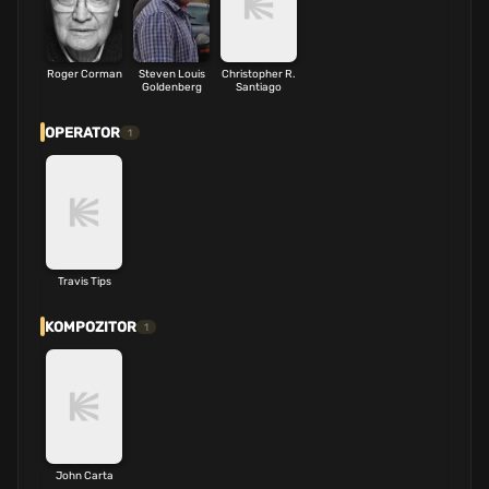
Roger Corman
Steven Louis
Christopher R.
Goldenberg
Santiago
OPERATOR
1
Travis Tips
KOMPOZITOR
1
John Carta