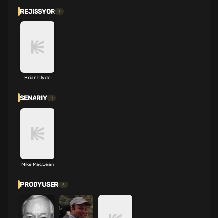
REJISSYOR
1
Brian Clyde
SENARIY
1
Mike MacLean
PRODYUSER
3