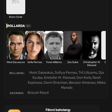
Brian Clyde
ROLLARDA
30
Mark Dacascos
Sofia Pernas
Treat Williams
Joe Suba
Christopher M.
Dan C
Elassad
Mark Dakaskos
,
Sofiya Pernas
,
Trit Uilyams
,
Djo
ROLLARDA:
Syuba
,
Kristofer M. Elassad
,
Den Korb
,
Nesh
Espinosa
,
Genri Sherman
,
Benson Ximenez
,
Nikko
Manalo
Brayan Klayd
REJISSOR:
Filmni baholang: