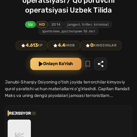
operatsiyasi / Qo'poruvchi
operatsiyasi Uzbek Tilida
Uz
HD
2014
jangari, triller, kriminal
зрителям, достигшим 16 лет
4.613
4.4
0
KP
IMDB
KINOCHILAR
Onlayn Ko'rish
Janubi-Sharqiy Osiyoning o'tish joyida terrorchilar kimyoviy
qurol yaratishi uchun materiallarni o'g'irlashdi. Capitan Randall
Maks va uning dengiz piyodalari jamoasi terroristlarn...
REJISSYOR
1