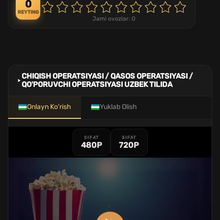
0
REYTING
Jami ovozlar:
0
CHIQISH OPERATSIYASI / QASOS OPERATSIYASI /
QO'PORUVCHI OPERATSIYASI UZBEK TILIDA
Onlayn Ko'rish
Yuklab Olish
SIFAT
SIFAT
480P
720P