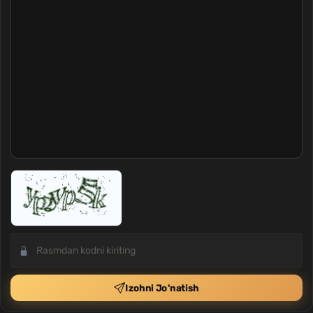
Izohni Jo'natish