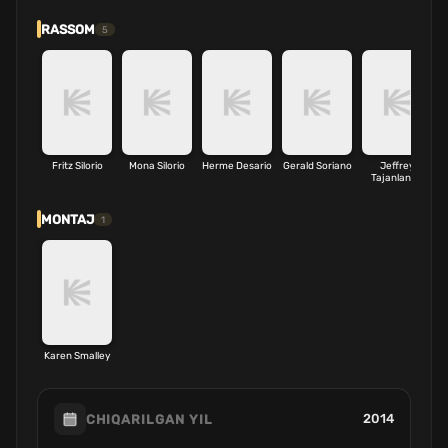
RASSOM
5
Fritz Silorio
Mona Silorio
Herme Desario
Gerald Soriano
Jeffrey
Tajanlangit
MONTAJ
1
Karen Smalley
2014
CHIQARILGAN YIL