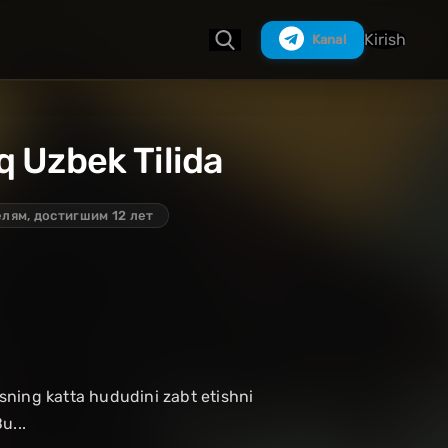
Kirish
Kanal
q Uzbek Tilida
Izlash
лям, достигшим 12 лет
asning katta hududini zabt etishni
u...