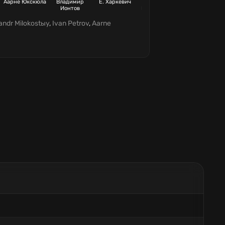
Аарне Юкскюла
Владимир
Е. Харкевич
Александр
Платон Лесли
Ионтов
Космачевский
andr Milokostыy
,
Ivan Petrov
,
Aarne