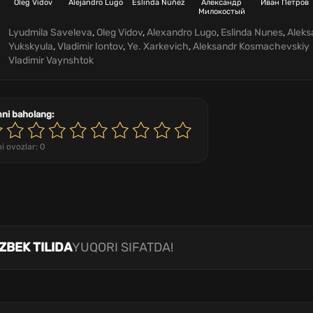
Oleg Vidov
Alejandro Lugo
Eslinda Núñez
Александр
Иван Петров
Милокостый
Lyudmila Saveleva
,
Oleg Vidov
,
Alexandro Lugo
,
Eslinda Nunes
,
Aleks
Yukskyula
,
Vladimir Iontov
,
Ye. Xarkevich
,
Aleksandr Kosmachevskiy
Vladimir Vaynshtok
mni baholang:
i ovozlar:
0
ZBEK TILIDA
YUQORI SIFATDA!