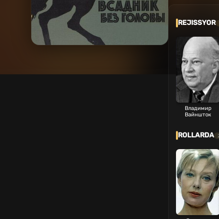
REJISSYOR
Владимир
Вайншток
ROLLARDA