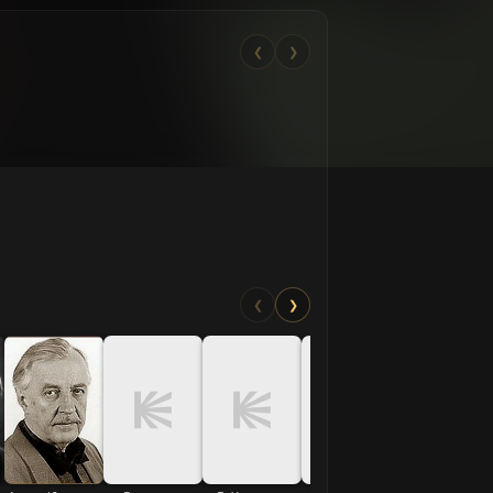
❮
❯
❮
❯