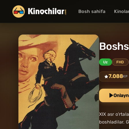
Bosh sahifa
Kinola
Boshsi
Uz
FHD
7.088
KP
Onlayn
XIX asr o'rta
boshladilar. 