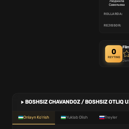
Людмила
Савельева
ROLLARDA:
REJISSOR:
Fil
0
REYTING
Jam
BOSHSIZ CHAVANDOZ / BOSHSIZ OTLIQ U
Onlayn Ko'rish
Yuklab Olish
Treyler