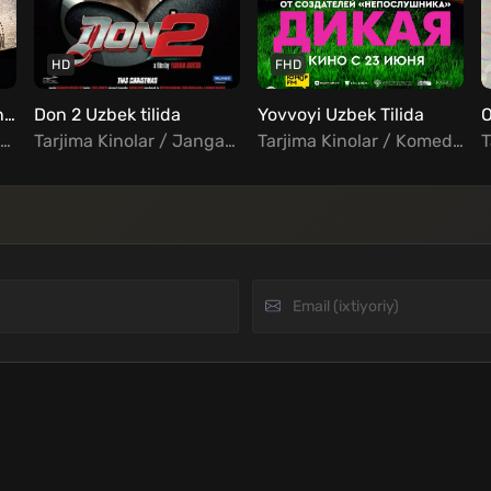
HD
FHD
Yorqin kelajak 3 Saygondagi sevgi va o'lim Uzbek tilida
Don 2 Uzbek tilida
Yovvoyi Uzbek Tilida
O
Tarjima Kinolar / Jangari / Harbiy / Kriminal / Xorij Kinolar Uzbek Tilida
Tarjima Kinolar / Jangari / Kriminal / Triller / Hind Kinolar Uzbek Tilida
Tarjima Kinolar / Komediya / Sarguzasht / Rus kinolar Uzbek Tilida