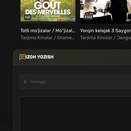
HD
FHD
Totli mo'jizalar / Mo''jizalarning ta'mi Uzbek tilida
Tarjima Kinolar / Drama / Komediya / Melodrama / Xorij Kinolar Uzbek Tilida
IZOH YOZISH