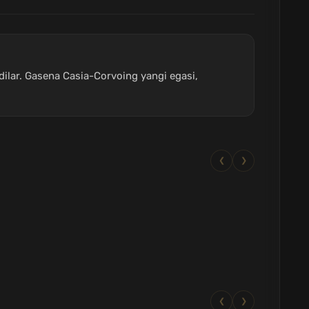
adilar. Gasena Casia-Corvoing yangi egasi,
❮
❯
❮
❯