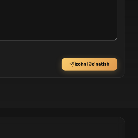
Izohni Jo'natish