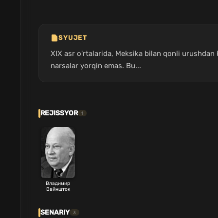
SYUJET
XIX asr o'rtalarida, Meksika bilan qonli urushdan
narsalar yorqin emas. Bu...
REJISSYOR
1
Владимир
Вайншток
SENARIY
3