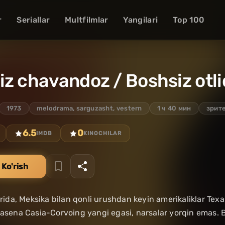
r
Seriallar
Multfilmlar
Yangilari
Top 100
z chavandoz / Boshsiz otli
1973
melodrama, sarguzasht, vestern
1 ч 40 мин
зрите
6.5
0
IMDB
KINOCHILAR
 Ko'rish
larida, Meksika bilan qonli urushdan keyin amerikaliklar Tex
Gasena Casia-Corvoing yangi egasi, narsalar yorqin emas. B