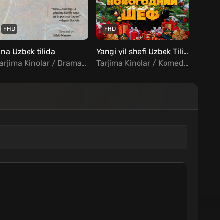
FHD
FHD
FHD
na Uzbek tilida
Yangi yil shefi Uzbek Tilida
Tarjima Kinolar / Drama / Xorij Kinolar Uzbek Tilida
Tarjima Kinolar / Komediya / Rus kinolar Uzbek Tilida