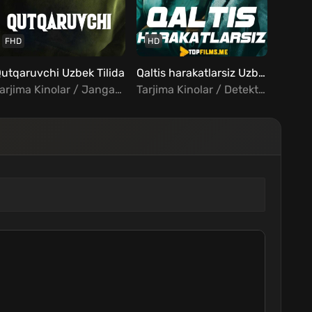
FHD
HD
FHD
utqaruvchi Uzbek Tilida
Qaltis harakatlarsiz Uzbek tilida
Tarjima Kinolar / Jangari / Kriminal / Triller / Xorij Kinolar Uzbek Tilida
Tarjima Kinolar / Detektiv / Drama / Kriminal / Xorij Kinolar Uzbek Tilida