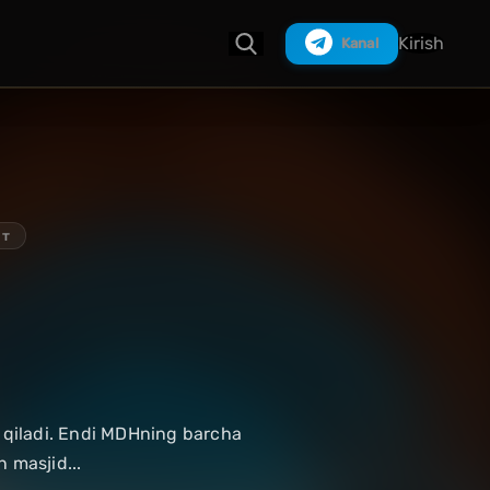
Kirish
Kanal
Izlash
ет
t qiladi. Endi MDHning barcha
 masjid...