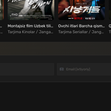
FHD
 qaytgan bezori barcha qismlar Uzbek tilida
Montajsiz film Uzbek tilida
Ovchi itlari Barcha qismlar Uzbek Tilida
Q
Tarjima Seriallar / Drama / Fentezi / Xorij Seriallar Uzbek Tilida
Tarjima Kinolar / Jangari / Drama / Kriminal / Xorij Kinolar Uzbek Tilida
Tarjima Seriallar / Jangari / Kriminal / Triller / Xorij Seriallar Uzbek Tilida