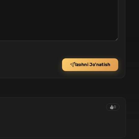
Izohni Jo'natish
0