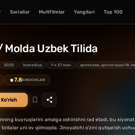
r
Seriallar
Multfilmlar
Yangilari
Top 100
/ Molda Uzbek Tilida
2025
komediya
1 ч 37 мин
зрителям, достигшим 18 л
7.8
KINOCHILAR
 Ko'rish
inning buyruqlarini amalga oshirishni rad etadi, bu xiyona
to'dalar uni ov qilmoqda. Jinoyatchi o'zini qutqarish uchun