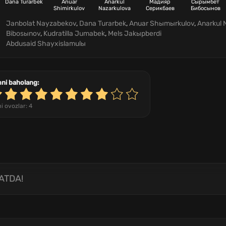
Dana Turarbek
Anuar
Anarkul
Мадияр
Сырымбет
Shimirkulov
Nazarkulova
Серикбаев
Бибосынов
Janbolat Nayzabekov
,
Dana Turarbek
,
Anuar Shыmыrkulov
,
Anarkul 
Bibosыnov
,
Kudratilla Jumabek
,
Mels Jakыpberdi
Abdusaid Shayxislamulы
mni baholang:
i ovozlar:
4
ATDA!