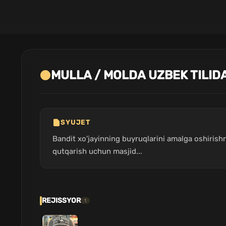
MULLA / MOLDA UZBEK TILID
SYUJET
Bandit xo'jayinning buyruqlarini amalga oshirishn
qutqarish uchun masjid...
REJISSYOR
1