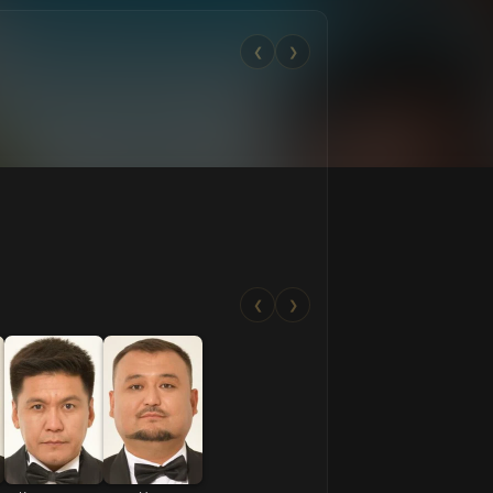
❮
❯
❮
❯