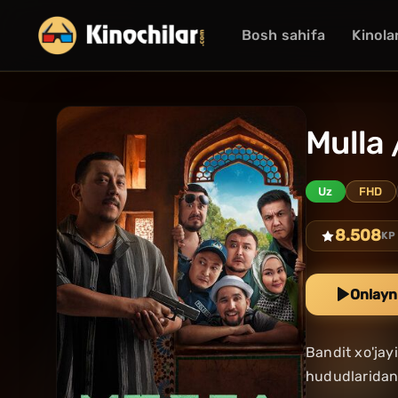
Bosh sahifa
Kinola
Mulla 
Uz
FHD
8.508
KP
Onlayn
Bandit xo'jay
hududlaridan 