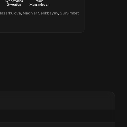
Кудратилла
Мэлс
Жумабек
Жакыпберди
Nazarkulova
,
Madiyar Serikbayev
,
Sыrыmbet