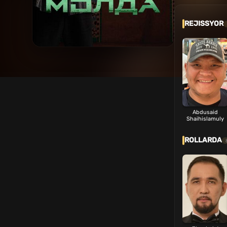
REJISSYOR
Abdusaid
Shaihislamuly
ROLLARDA