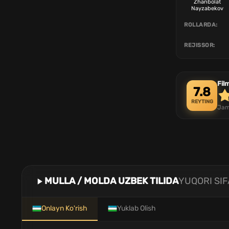
Zhanbolat
Nayzabekov
ROLLARDA:
REJISSOR:
Fil
7.8
REYTING
Jam
MULLA / MOLDA UZBEK TILIDA
YUQORI SIF
Onlayn Ko'rish
Yuklab Olish