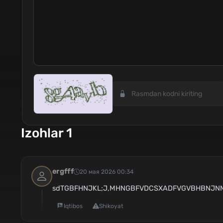
Izohlar 1
ergfff
20 мая 2026 00:34
sdTGBFHNJKL;J,MHNGBFVDCSXADFVGVBHBNJNMK
Iqtibos
Shikoyat