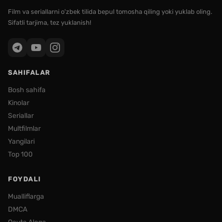
Film va seriallarni o'zbek tilida bepul tomosha qiling yoki yuklab oling.
Sifatli tarjima, tez yuklanish!
SAHIFALAR
Bosh sahifa
Kinolar
Seriallar
Multfilmlar
Yangilari
Top 100
FOYDALI
Mualliflarga
DMCA