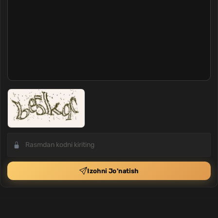
Izohni Jo'natish