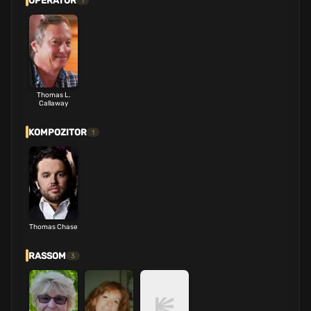
OPERATOR
1
Thomas L.
Callaway
KOMPOZITOR
1
Thomas Chase
RASSOM
3