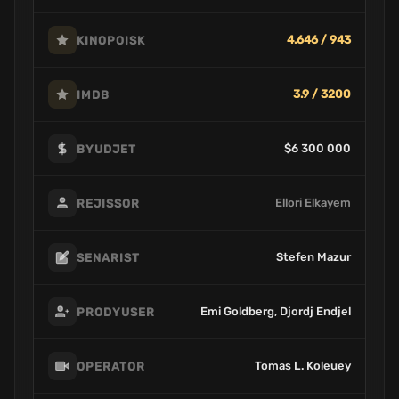
4.646 / 943
KINOPOISK
3.9 / 3200
IMDB
$6 300 000
BYUDJET
Ellori Elkayem
REJISSOR
Stefen Mazur
SENARIST
Emi Goldberg, Djordj Endjel
PRODYUSER
Tomas L. Koleuey
OPERATOR