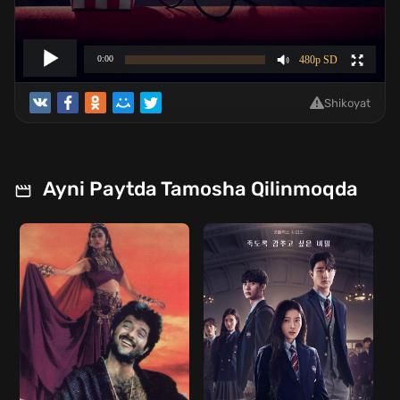
Shikoyat
Ayni Paytda Tamosha Qilinmoqda