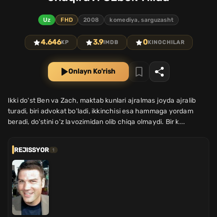
Uz
FHD
2008
komediya, sarguzasht
4.646
3.9
0
KP
IMDB
KINOCHILAR
Onlayn Ko'rish
Ikki do'st Ben va Zach, maktab kunlari ajralmas joyda ajralib
turadi, biri advokat bo'ladi, ikkinchisi esa hammaga yordam
beradi, do'stini o'z lavozimidan olib chiqa olmaydi. Bir k...
REJISSYOR
1