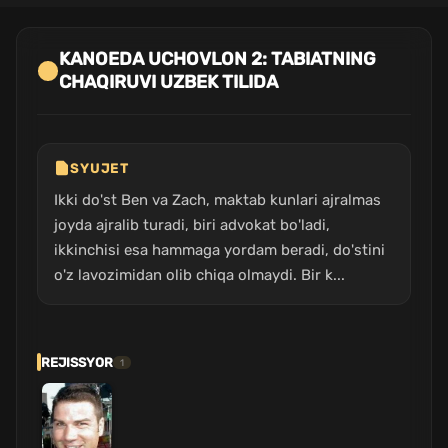
KANOEDA UCHOVLON 2: TABIATNING
CHAQIRUVI UZBEK TILIDA
SYUJET
Ikki do'st Ben va Zach, maktab kunlari ajralmas
joyda ajralib turadi, biri advokat bo'ladi,
ikkinchisi esa hammaga yordam beradi, do'stini
o'z lavozimidan olib chiqa olmaydi. Bir k...
REJISSYOR
1