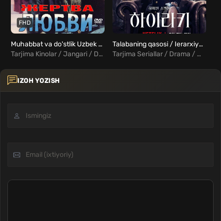
FHD
Muhabbat va do'stlik Uzbek tilida
Talabaning qasosi / Ierarxiya Barcha qismlar Uzbek Tilida
Tarjima Kinolar / Jangari / Drama / Melodrama / Hind Kinolar Uzbek Tilida
Tarjima Seriallar / Drama / Melodrama / Xorij Seriallar Uzbek Tilida
IZOH YOZISH