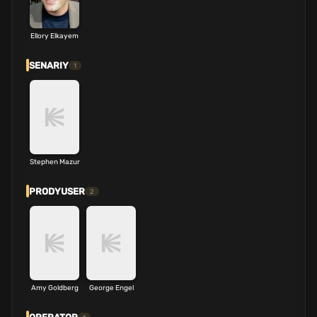
Ellory Elkayem
SENARIY
1
Stephen Mazur
PRODYUSER
2
Amy Goldberg
George Engel