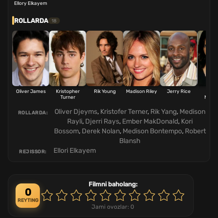
Ellory Elkayem
ROLLARDA
18
Oliver James
Kristopher
Rik Young
Madison Riley
Jerry Rice
Amb
Turner
McDo
Oliver Djeyms
,
Kristofer Terner
,
Rik Yang
,
Medison
ROLLARDA:
Rayli
,
Djerri Rays
,
Ember MakDonald
,
Kori
Bossom
,
Derek Nolan
,
Medison Bontempo
,
Robert
Blansh
Ellori Elkayem
REJISSOR:
Filmni baholang:
0
REYTING
Jami ovozlar:
0