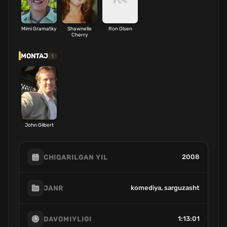
Mimi Gramatky
Shawnelle
Ron Olsen
Cherry
MONTAJ
1
John Gilbert
2008
CHIQARILGAN YIL
komediya, sarguzasht
JANR
1:13:01
DAVOMIYLIGI