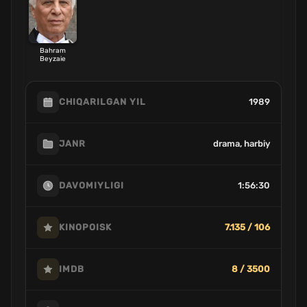
Bahram
Beyzaie
1989
CHIQARILGAN YIL
drama, harbiy
JANR
1:56:30
DAVOMIYLIGI
7.135 / 106
KINOPOISK
8 / 3500
IMDB