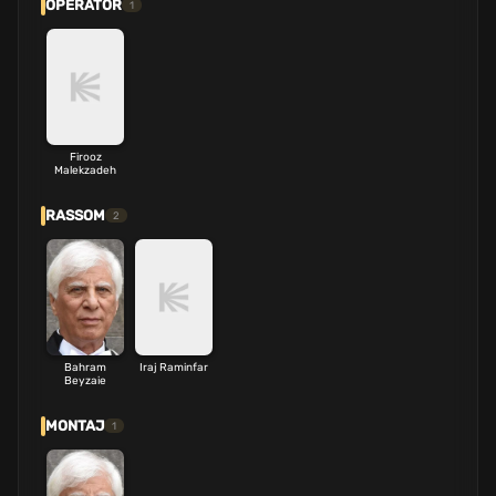
OPERATOR
1
Firooz
Malekzadeh
RASSOM
2
Bahram
Iraj Raminfar
Beyzaie
MONTAJ
1