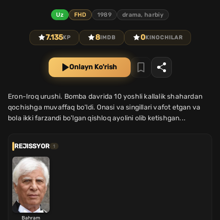
Uz
FHD
1989
drama, harbiy
7.135
8
0
KP
IMDB
KINOCHILAR
Onlayn Ko'rish
Eron-Iroq urushi. Bomba davrida 10 yoshli kallalik shahardan
qochishga muvaffaq bo'ldi. Onasi va singillari vafot etgan va
bola ikki farzandi bo'lgan qishloq ayolini olib ketishgan...
REJISSYOR
1
Bahram