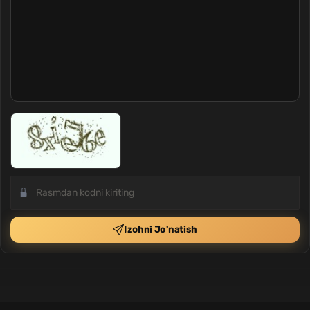
Izohni Jo'natish