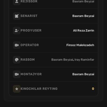
Baxram Beyzai
REJISSOR
Baxram Beyzai
SENARIST
Ali Reza Zarrin
PRODYUSER
Firooz Malekzadeh
OPERATOR
Baxram Beyzai
,
Iray Raminfar
RASSOM
Baxram Beyzai
MONTAJYOR
0
KINOCHILAR REYTING