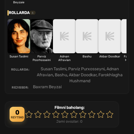
Beyzaie
ROLLARDA
6
Susan Taslimi
Parviz
Adnan
Bashu
Akbar Doodkar
Farokh
Poorhosseini
Afravian
Hush
Susan Taslimi
,
Parviz Purxosseyni
,
Adnan
ROLLARDA:
Afravian
,
Bashu
,
Akbar Doodkar
,
Farokhlagha
Hushmand
Baxram Beyzai
REJISSOR:
Filmni baholang:
0
REYTING
Jami ovozlar:
0