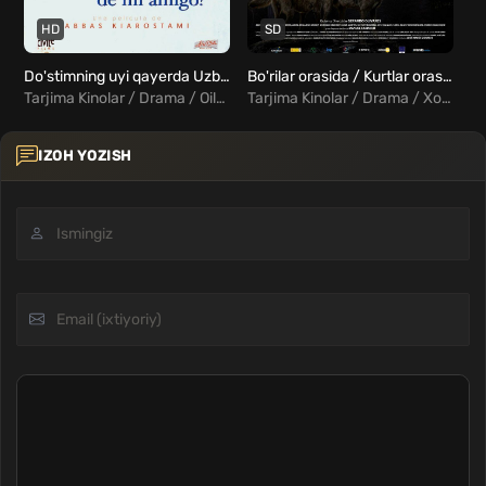
HD
SD
Do'stimning uyi qayerda Uzbek tilida
Bo'rilar orasida / Kurtlar orasida Uzbek Tilida
Tarjima Kinolar / Drama / Oilaviy / Xorij Kinolar Uzbek Tilida
Tarjima Kinolar / Drama / Xorij Kinolar Uzbek Tilida
IZOH YOZISH