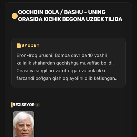
QOCHQIN BOLA / BASHU - UNING
ORASIDA KICHIK BEGONA UZBEK TILIDA
SYUJET
Eron-Iroq urushi. Bomba davrida 10 yoshli
kallalik shahardan qochishga muvaffaq bo'ldi.
Onasi va singillari vafot etgan va bola ikki
farzandi bo'lgan qishloq ayolini olib ketishgan...
REJISSYOR
1