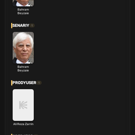
Bahram
Beyzaie
SENARIY
1
Bahram
Beyzaie
PRODYUSER
1
Ali Reza Zarrin