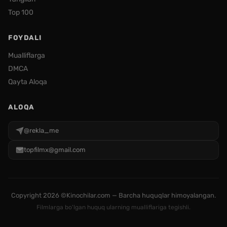
Top 100
FOYDALI
Mualliflarga
DMCA
Qayta Aloqa
ALOQA
@rekla_me
topfilmx@gmail.com
Copyright
2026 ©Kinochilar.com — Barcha huquqlar himoyalangan.
Filmlarga bo'lgan huquq ularning mualliflariga tegishli.