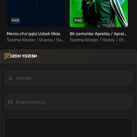
FHD
FHD
Meros cho'qqisi Uzbek tilida
Bir zamonlar Aprelda / Apreldagi voqealar / Bir vaqtlar Aprelda Uzbek tilida
So
Tarjima Kinolar / Drama / Sarguzasht / Oilaviy / Xorij Kinolar Uzbek Tilida
Tarjima Kinolar / Harbiy / Drama / Tarixiy / Xorij Kinolar Uzbek Tilida
IZOH YOZISH