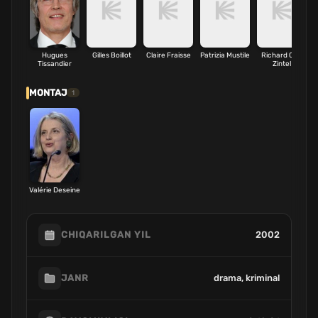
Hugues
Gilles Boillot
Claire Fraisse
Patrizia Mustile
Richard Olaf
Tissandier
Zintel
MONTAJ
1
Valérie Deseine
2002
CHIQARILGAN YIL
drama, kriminal
JANR