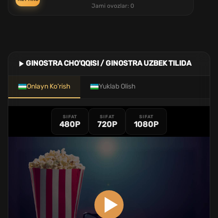
Jami ovozlar:
0
GINOSTRA CHO'QQISI / GINOSTRA UZBEK TILIDA
Onlayn Ko'rish
Yuklab Olish
SIFAT
SIFAT
SIFAT
480P
720P
1080P