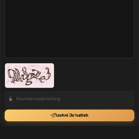
Izohni Jo'natish