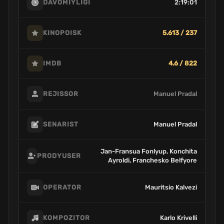
2:19:01
DAVOMIYLIGI
5.613 / 237
KINOPOISK
4.6 / 822
IMDB
Manuel Pradal
REJISSOR
Manuel Pradal
SENARIST
Jan-Fransua Fonlyup, Konchita
PRODYUSER
Ayroldi, Franchesko Belfyore
Mauritsio Kalvezi
OPERATOR
Karlo Krivelli
KOMPOZITOR