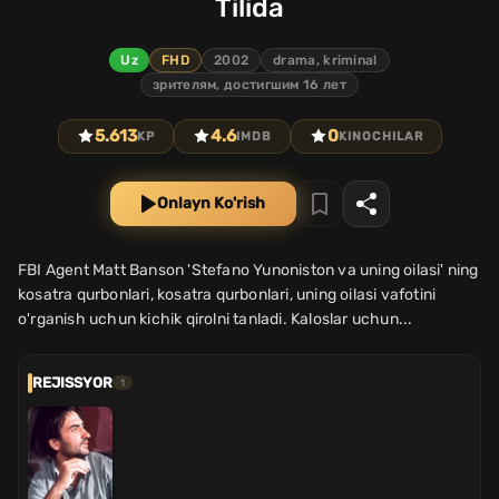
Tilida
Uz
FHD
2002
drama, kriminal
зрителям, достигшим 16 лет
5.613
4.6
0
KP
IMDB
KINOCHILAR
Onlayn Ko'rish
FBI Agent Matt Banson 'Stefano Yunoniston va uning oilasi' ning
kosatra qurbonlari, kosatra qurbonlari, uning oilasi vafotini
o'rganish uchun kichik qirolni tanladi. Kaloslar uchun...
REJISSYOR
1