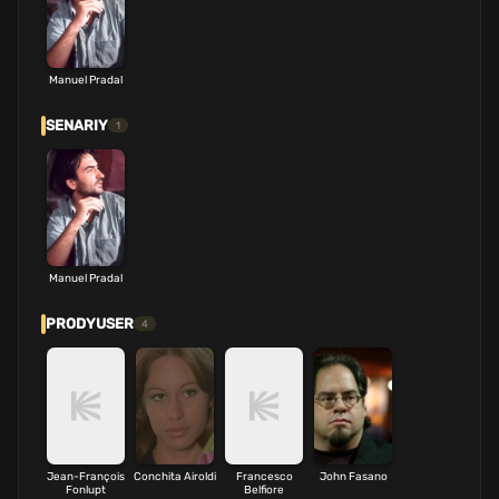
Manuel Pradal
SENARIY
1
Manuel Pradal
PRODYUSER
4
Jean-François
Conchita Airoldi
Francesco
John Fasano
Fonlupt
Belfiore