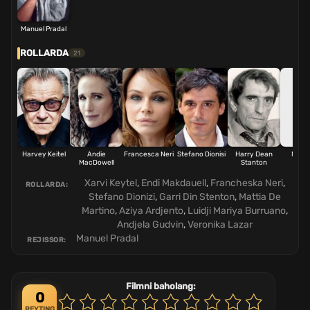
Manuel Pradal
ROLLARDA
21
Harvey Keitel
Andie
Francesca Neri
Stefano Dionisi
Harry Dean
Matti
MacDowell
Stanton
Mart
Xarvi Keytel
,
Endi Makdauell
,
Francheska Neri
,
ROLLARDA:
Stefano Dionizi
,
Garri Din Stenton
,
Mattia De
Martino
,
Aziya Ardjento
,
Luidji Mariya Burruano
,
Andjela Gudvin
,
Veronika Lazar
Manuel Pradal
REJISSOR:
Filmni baholang:
0
REYTING