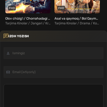
FHD
FHD
Olov chizig’i / Chorrahadagi To'qnashuv / Xavfli otishma Uzbek Tilida
Asal va qaymoq / Bol Qaymoq / Asal va smetana Uzbek Tilida
Tarjima Kinolar / Jangari / Kriminal / Triller / Xorij Kinolar Uzbek Tilida
Tarjima Kinolar / Drama / Komediya / Oilaviy / Turk Kinolar Uzbek Tilida
IZOH YOZISH