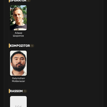
OPERATOR
1
Айдар
Шарипов
KOMPOZITOR
1
Galymzhan
Moldanazar
RASSOM
1