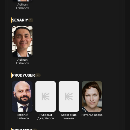
Adilhan
Erzhanov
SENARIY
1
Adilhan
Erzhanov
PRODYUSER
4
Георгий
Нурасыл
Александр
Наталья Дрозд
Шабанов
Джарбасов
Кочнев