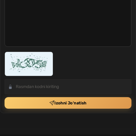
Izohni Jo'natish