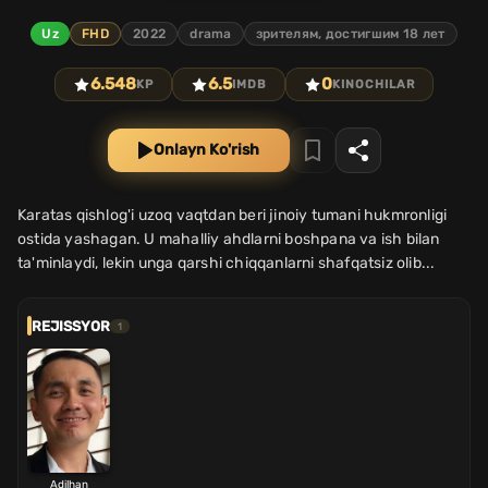
Uz
FHD
2022
drama
зрителям, достигшим 18 лет
6.548
6.5
0
KP
IMDB
KINOCHILAR
Onlayn Ko'rish
Karatas qishlog'i uzoq vaqtdan beri jinoiy tumani hukmronligi
ostida yashagan. U mahalliy ahdlarni boshpana va ish bilan
ta'minlaydi, lekin unga qarshi chiqqanlarni shafqatsiz olib...
REJISSYOR
1
Adilhan