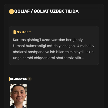
GOLIAF / GOLIAT UZBEK TILIDA
SYUJET
Karatas qishlog'i uzoq vaqtdan beri jinoiy
tumani hukmronligi ostida yashagan. U mahalliy
ahdlarni boshpana va ish bilan ta'minlaydi, lekin
unga qarshi chiqqanlarni shafqatsiz olib...
REJISSYOR
1