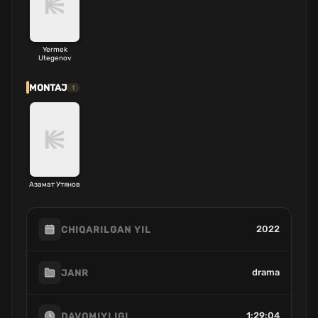
Yermek
Utegenov
MONTAJ
1
Азамат Утянов
2022
CHIQARILGAN YIL
drama
JANR
1:29:04
DAVOMIYLIGI