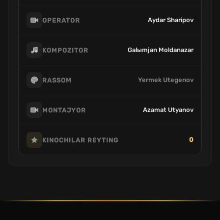
Aydar Sharipov
OPERATOR
Galыmjan Moldanazar
KOMPOZITOR
Yermek Utegenov
RASSOM
Azamat Utyanov
MONTAJYOR
0
KINOCHILAR REYTING