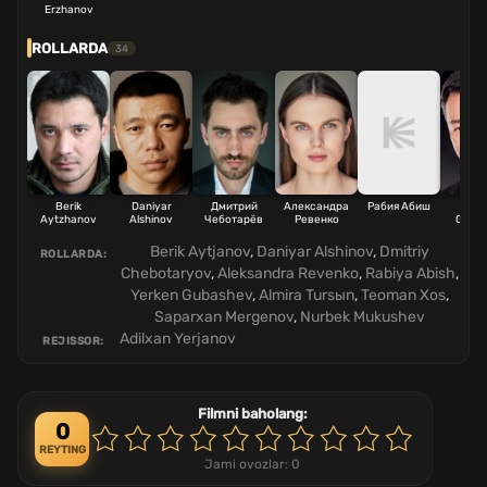
Erzhanov
ROLLARDA
34
Berik
Daniyar
Дмитрий
Александра
Рабия Абиш
Erk
Aytzhanov
Alshinov
Чеботарёв
Ревенко
Guba
Berik Aytjanov
,
Daniyar Alshinov
,
Dmitriy
ROLLARDA:
Chebotaryov
,
Aleksandra Revenko
,
Rabiya Abish
,
Yerken Gubashev
,
Almira Tursыn
,
Teoman Xos
,
Saparxan Mergenov
,
Nurbek Mukushev
Adilxan Yerjanov
REJISSOR:
Filmni baholang:
0
REYTING
Jami ovozlar:
0