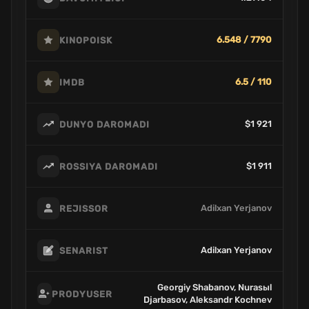
6.548 / 7790
KINOPOISK
6.5 / 110
IMDB
$1 921
DUNYO DAROMADI
$1 911
ROSSIYA DAROMADI
Adilxan Yerjanov
REJISSOR
Adilxan Yerjanov
SENARIST
Georgiy Shabanov, Nurasыl
PRODYUSER
Djarbasov, Aleksandr Kochnev