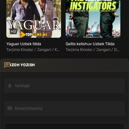
HD
FHD
Yaguar Uzbek tilida
Qaltis kelishuv Uzbek Tilida
Tarjima Kinolar / Jangari / Komediya / Sarguzasht / Xorij Kinolar Uzbek Tilida
Tarjima Kinolar / Jangari / Detektiv / Drama / Komediya / Kriminal / Triller / Xorij Kinolar Uzbek Tilida
IZOH YOZISH