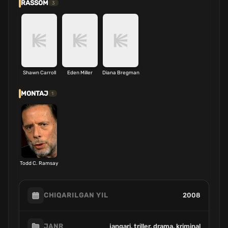
RASSOM
3
Shawn Carroll
Eden Miller
Diana Bregman
MONTAJ
1
Todd C. Ramsay
2008
CHIQARILGAN YIL
jangari, triller, drama, kriminal
JANR