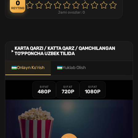
0
REYTING
Jami ovozlar:
0
KARTA QARZI / KATTA QARZ / QAMCHILANGAN
TO'PPONCHA UZBEK TILIDA
Onlayn Ko'rish
Yuklab Olish
SIFAT
SIFAT
SIFAT
480P
720P
1080P