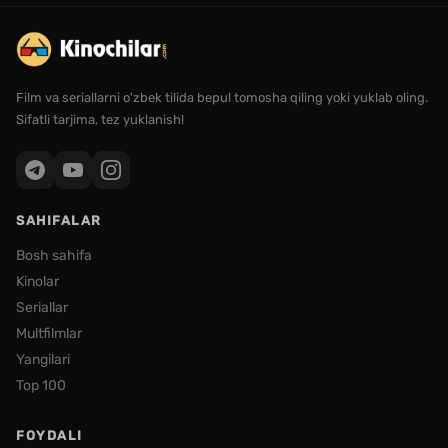
Film va seriallarni o'zbek tilida bepul tomosha qiling yoki yuklab oling.
Sifatli tarjima, tez yuklanish!
SAHIFALAR
Bosh sahifa
Kinolar
Seriallar
Multfilmlar
Yangilari
Top 100
FOYDALI