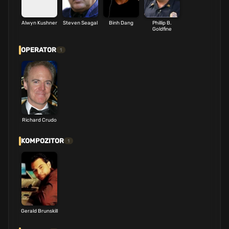
Alwyn Kushner
Steven Seagal
Binh Dang
Phillip B.
Goldfine
OPERATOR
1
Richard Crudo
KOMPOZITOR
1
Gerald Brunskill