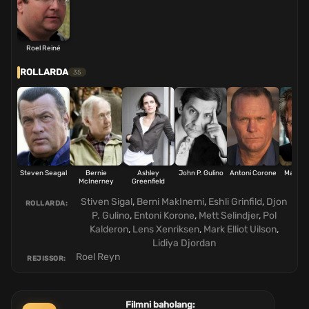
Roel Reiné
ROLLARDA
35
Steven Seagal
Bernie
Ashley
John P. Gulino
Antoni Corone
Matt Sa
McInerney
Greenfield
Stiven Sigal
,
Berni MakInerni
,
Eshli Grinfild
,
Djon
ROLLARDA:
P. Gulino
,
Entoni Korone
,
Mett Selindjer
,
Pol
Kalderon
,
Lens Xenriksen
,
Mark Elliot Uilson
,
Lidiya Djordan
Roel Reyn
REJISSOR:
Filmni baholang: