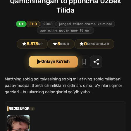
Qamchilangan to'pponcha Uzbek
Tilida
Uz
FHD
2008
jangari, triller, drama, kriminal
зрителям, достигшим 18 лет
5.575
5
0
KP
IMDB
KINOCHILAR
Onlayn Ko'rish
Mattning sobiq politsiyasining sobiq millatining sobiq millatlari
pasaymoqda. Spirtli ichimliklarni qidirish, qimor o'yinlari, qimor
qarzlari - bu ularning qalpoqlarini qo'yib yubo...
REJISSYOR
1