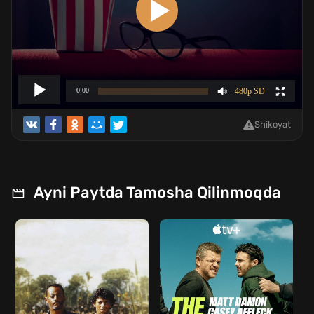
Shikoyat
Ayni Paytda Tamosha Qilinmoqda