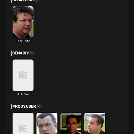
Roel Reiné
SENARIY
1
J.D. Zeik
PRODYUSER
4