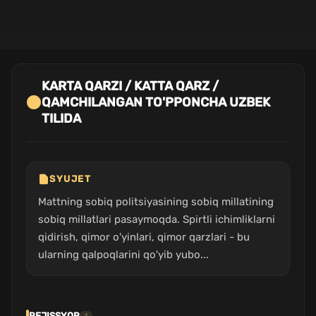
KARTA QARZI / KATTA QARZ /
QAMCHILANGAN TO'PPONCHA UZBEK
TILIDA
SYUJET
Mattning sobiq politsiyasining sobiq millatining
sobiq millatlari pasaymoqda. Spirtli ichimliklarni
qidirish, qimor o'yinlari, qimor qarzlari - bu
ularning qalpoqlarini qo'yib yubo...
REJISSYOR
1