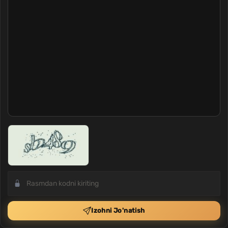
Izohni Jo'natish