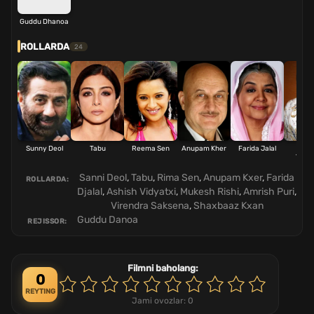
Guddu Dhanoa
ROLLARDA
24
Sunny Deol
Tabu
Reema Sen
Anupam Kher
Farida Jalal
Ash
Vidya
Sanni Deol
,
Tabu
,
Rima Sen
,
Anupam Kxer
,
Farida
ROLLARDA:
Djalal
,
Ashish Vidyatxi
,
Mukesh Rishi
,
Amrish Puri
,
Virendra Saksena
,
Shaxbaaz Kxan
Guddu Danoa
REJISSOR:
Filmni baholang:
0
REYTING
Jami ovozlar:
0