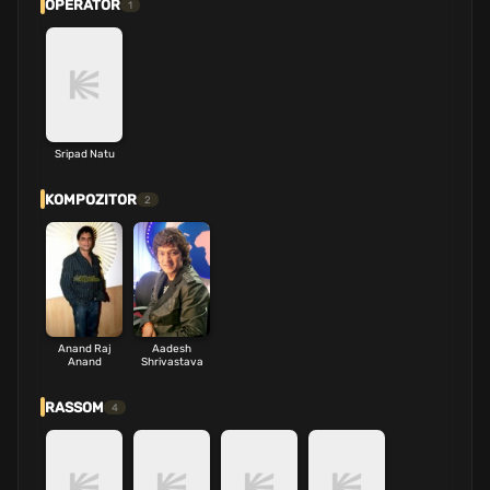
OPERATOR
1
Sripad Natu
KOMPOZITOR
2
Anand Raj
Aadesh
Anand
Shrivastava
RASSOM
4