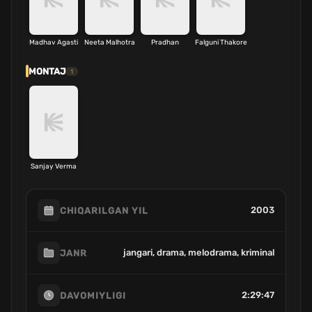
Madhav Agasti
Neeta Malhotra
Pradhan
Falguni Thakore
MONTAJ
1
Sanjay Verma
2003
CHIQARILGAN YIL
jangari, drama, melodrama, kriminal
JANR
2:29:47
DAVOMIYLIGI