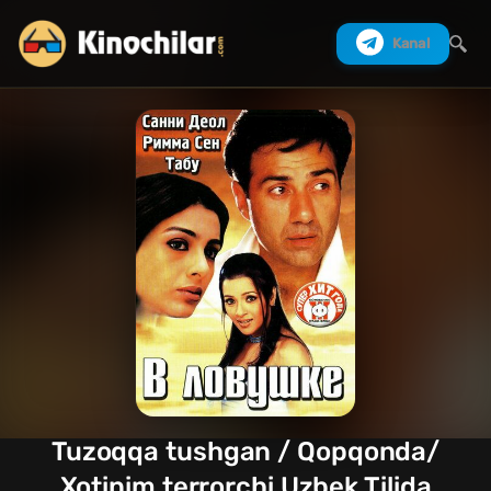
Kanal
Izlash
Tuzoqqa tushgan / Qopqonda/
Xotinim terrorchi Uzbek Tilida