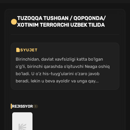
TUZOQQA TUSHGAN / QOPQONDA/
XOTINIM TERRORCHI UZBEK TILIDA
SYUJET
Birinchidan, davlat xavfsizligi katta bo'lgan
o'g'li, birinchi qarashda o'qituvchi Neaga oshiq
bo'ladi. U o'z his-tuyg'ularini o'zaro javob
beradi, lekin u beva ayoldir va unga qay...
REJISSYOR
1