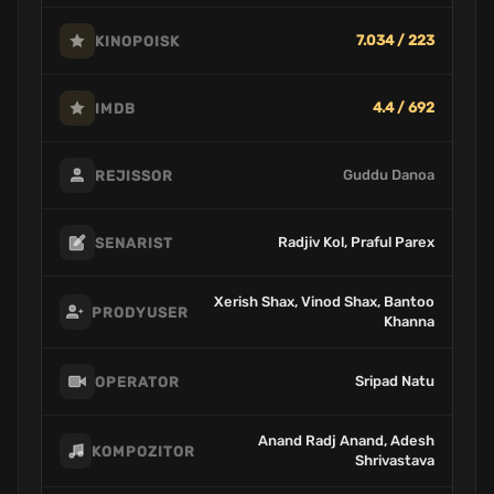
7.034 / 223
KINOPOISK
4.4 / 692
IMDB
Guddu Danoa
REJISSOR
Radjiv Kol, Praful Parex
SENARIST
Xerish Shax, Vinod Shax, Bantoo
PRODYUSER
Khanna
Sripad Natu
OPERATOR
Anand Radj Anand, Adesh
KOMPOZITOR
Shrivastava