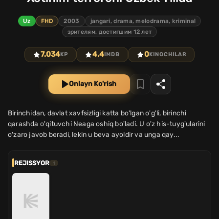
Uz
FHD
2003
jangari, drama, melodrama, kriminal
зрителям, достигшим 12 лет
7.034
4.4
0
KP
IMDB
KINOCHILAR
Onlayn Ko'rish
Birinchidan, davlat xavfsizligi katta bo'lgan o'g'li, birinchi
qarashda o'qituvchi Neaga oshiq bo'ladi. U o'z his-tuyg'ularini
o'zaro javob beradi, lekin u beva ayoldir va unga qay...
REJISSYOR
1