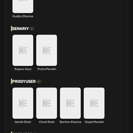
Guddu Dhanoa
SENARIY
2
Rajeev Kaul
Praful Parekh
PRODYUSER
4
Harish Shah
Vinod Shah
Bantoo Khanna
Gopal Mandal