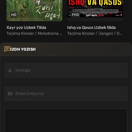
HD
FHD
Xayr yoz Uzbek Tilida
Ishq va Qasos Uzbek tilida
Yo
Tarjima Kinolar / Melodrama / Xorij Kinolar Uzbek Tilida
Tarjima Kinolar / Jangari / Drama / Melodrama / Hind Kinolar Uzbek Tilida
IZOH YOZISH