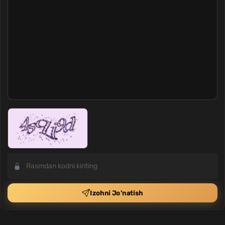
Izohni Jo'natish