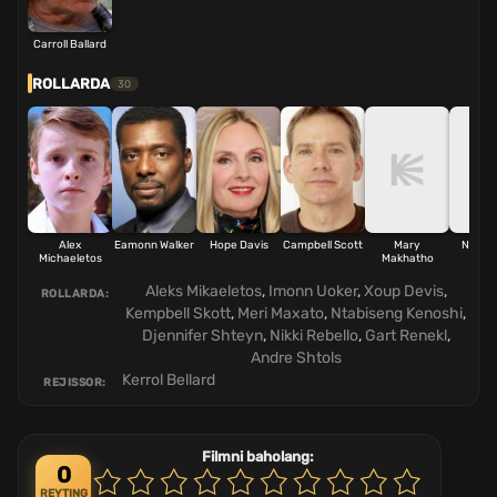
Carroll Ballard
ROLLARDA
30
Alex
Eamonn Walker
Hope Davis
Campbell Scott
Mary
Nthab
Michaeletos
Makhatho
Keno
Aleks Mikaeletos
,
Imonn Uoker
,
Xoup Devis
,
ROLLARDA:
Kempbell Skott
,
Meri Maxato
,
Ntabiseng Kenoshi
,
Djennifer Shteyn
,
Nikki Rebello
,
Gart Renekl
,
Andre Shtols
Kerrol Bellard
REJISSOR:
Filmni baholang:
0
REYTING