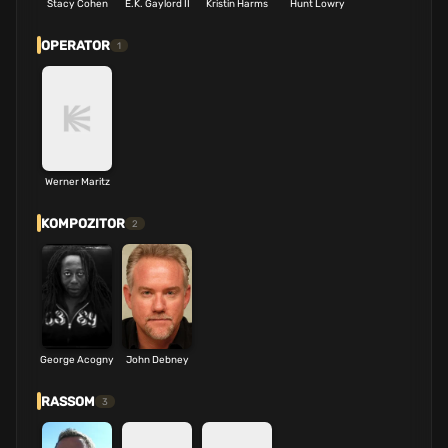
Stacy Cohen
E.K. Gaylord II
Kristin Harms
Hunt Lowry
OPERATOR
1
Werner Maritz
KOMPOZITOR
2
George Acogny
John Debney
RASSOM
3