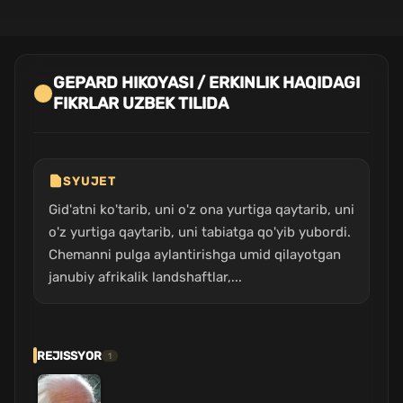
GEPARD HIKOYASI / ERKINLIK HAQIDAGI
FIKRLAR UZBEK TILIDA
SYUJET
Gid'atni ko'tarib, uni o'z ona yurtiga qaytarib, uni
o'z yurtiga qaytarib, uni tabiatga qo'yib yubordi.
Chemanni pulga aylantirishga umid qilayotgan
janubiy afrikalik landshaftlar,...
REJISSYOR
1