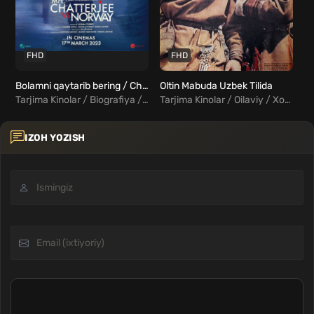
FHD
FHD
Bolamni qaytarib bering / Chatterji xonim Norvegiyaga qarshi Uzbek Tilida
Oltin Mabuda Uzbek Tilida
Ta
Tarjima Kinolar / Biografiya / Drama / Hind Kinolar Uzbek Tilida
Tarjima Kinolar / Oilaviy / Xorij Kinolar Uzbek Tilida
IZOH YOZISH