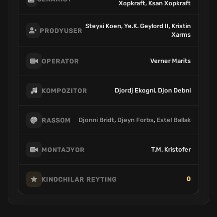
Xopkraft, Ksan Xopkraft
Steysi Koen, Ye.K. Geylord II, Kristin
PRODYUSER
Xarms
Verner Marits
OPERATOR
Djordj Ekogni, Djon Debni
KOMPOZITOR
Djonni Bridt
,
Djeyn Forbs
,
Estel Ballak
RASSOM
T.M. Kristofer
MONTAJYOR
0
KINOCHILAR REYTING