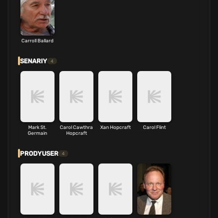
Carroll Ballard
SENARIY
4
Mark St.
Carol Cawthra
Xan Hopcraft
Carol Flint
Germain
Hopcraft
PRODYUSER
4