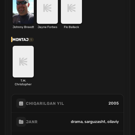
Johnny Breedt
Jayne Forbes
Flo Ballack
MONTAJ
1
T.M.
Christopher
2005
CHIQARILGAN YIL
drama, sarguzasht, oilaviy
JANR