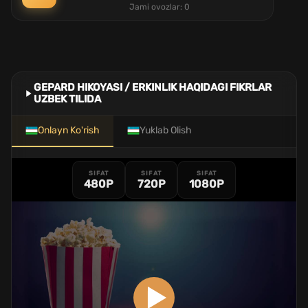
Jami ovozlar:
0
GEPARD HIKOYASI / ERKINLIK HAQIDAGI FIKRLAR
UZBEK TILIDA
Onlayn Ko'rish
Yuklab Olish
SIFAT
SIFAT
SIFAT
480P
720P
1080P