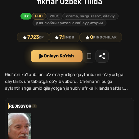
fikrlar Uzbek Tilida
Uz
FHD
2005
drama, sarguzasht, oilaviy
для любой зрительской аудитории
7.723
7.1
0
KP
IMDB
KINOCHILAR
Onlayn Ko'rish
Gid'atni ko'tarib, uni o'z ona yurtiga qaytarib, uni o'z yurtiga
qaytarib, uni tabiatga qo'yib yubordi. Chemanni pulga
aylantirishga umid qilayotgan janubiy afrikalik landshaftlar,...
REJISSYOR
1