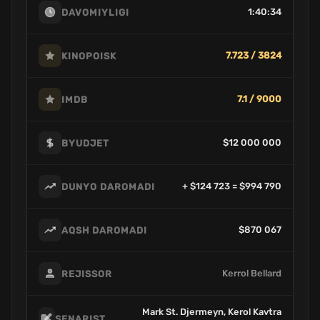
1:40:34
DAVOMIYLIGI
7.723 / 3824
KINOPOISK
7.1 / 9000
IMDB
$12 000 000
BYUDJET
+ $124 723 = $994 790
DUNYO DAROMADI
$870 067
AQSH DAROMADI
Kerrol Bellard
REJISSOR
Mark St. Djermeyn, Kerol Kavtra
SENARIST