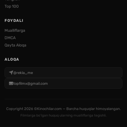
Top 100
FOYDALI
Mualliflarga
DMCA
Qayta Aloqa
ALOQA
@rekla_me
topfilmx@gmail.com
Copyright
2026 ©Kinochilar.com — Barcha huquqlar himoyalangan.
Filmlarga bo'lgan huquq ularning mualliflariga tegishli.