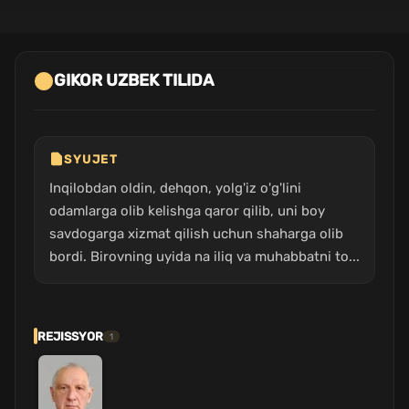
GIKOR UZBEK TILIDA
SYUJET
Inqilobdan oldin, dehqon, yolg'iz o'g'lini
odamlarga olib kelishga qaror qilib, uni boy
savdogarga xizmat qilish uchun shaharga olib
bordi. Birovning uyida na iliq va muhabbatni to...
REJISSYOR
1