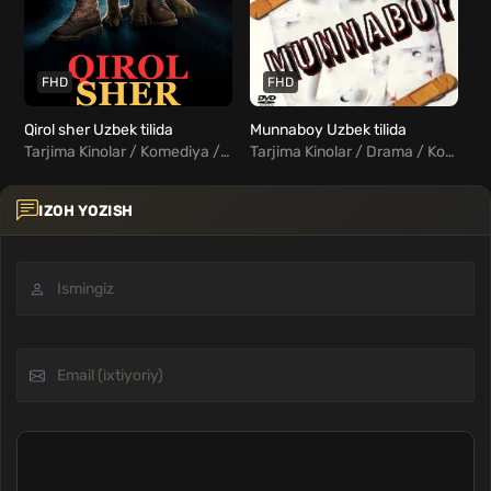
FHD
FHD
Qirol sher Uzbek tilida
Munnaboy Uzbek tilida
Se
Tarjima Kinolar / Komediya / Sarguzasht / Oilaviy / Xorij Kinolar Uzbek Tilida
Tarjima Kinolar / Drama / Komediya / Hind Kinolar Uzbek Tilida
IZOH YOZISH