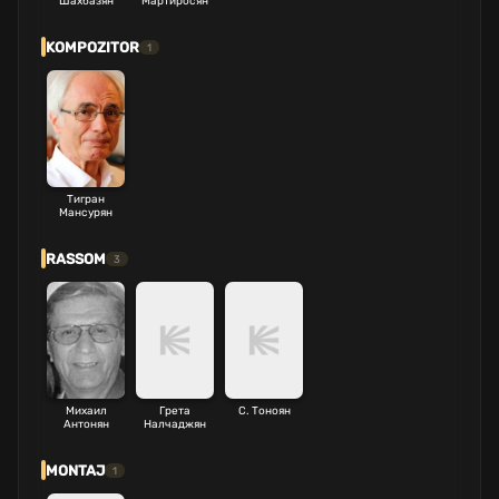
Шахбазян
Мартиросян
KOMPOZITOR
1
Тигран
Мансурян
RASSOM
3
Михаил
Грета
С. Тоноян
Антонян
Налчаджян
MONTAJ
1