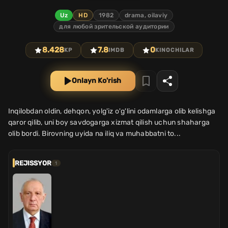
Uz
HD
1982
drama, oilaviy
для любой зрительской аудитории
8.428
7.8
0
KP
IMDB
KINOCHILAR
Onlayn Ko'rish
Inqilobdan oldin, dehqon, yolg'iz o'g'lini odamlarga olib kelishga
qaror qilib, uni boy savdogarga xizmat qilish uchun shaharga
olib bordi. Birovning uyida na iliq va muhabbatni to...
REJISSYOR
1