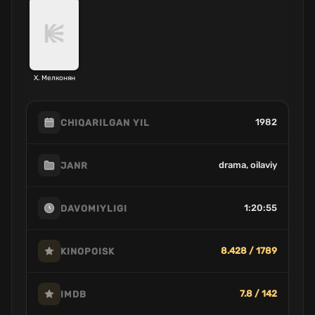
Х. Мелконян
1982
CHIQARILGAN YIL
drama, oilaviy
JANR
1:20:55
DAVOMIYLIGI
8.428 / 1789
KINOPOISK
7.8 / 142
IMDB