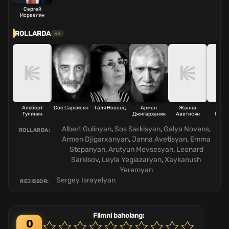
Сергей
Исраелян
ROLLARDA
33
Альберт
Сос Саркисян
Галя Новенц
Армен
Жанна
Эм
Гулинян
Джигарханян
Аветисян
Степ
Albert Gulinyan
,
Sos Sarkisyan
,
Galya Novens
,
ROLLARDA:
Armen Djigarxanyan
,
Janna Avetisyan
,
Emma
Stepanyan
,
Arutyun Movsesyan
,
Leonard
Sarkisov
,
Leyla Yegiazaryan
,
Xaykanush
Yeremyan
Sergey Israyelyan
REJISSOR:
Filmni baholang:
0