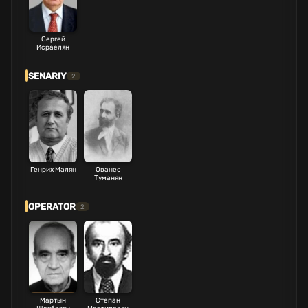
Сергей
Исраелян
SENARIY
2
Генрих Малян
Ованес
Туманян
OPERATOR
2
Мартын
Степан