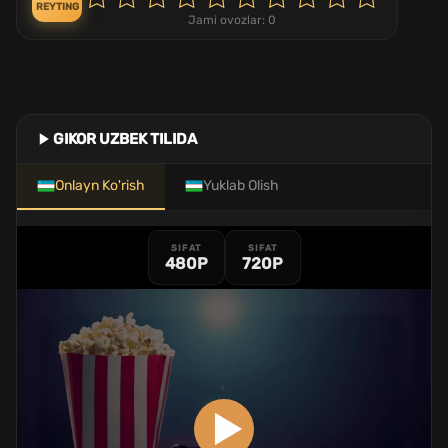
REYTING
Jami ovozlar:
0
GIKOR UZBEK TILIDA
Onlayn Ko'rish
Yuklab Olish
SIFAT
SIFAT
480P
720P