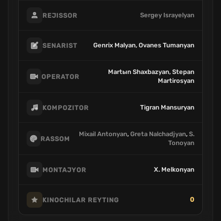
Sergey Israyelyan
REJISSOR
Genrix Malyan, Ovanes Tumanyan
SENARIST
Martыn Shaxbazyan, Stepan
OPERATOR
Martirosyan
Tigran Mansuryan
KOMPOZITOR
Mixail Antonyan
,
Greta Nalchadjyan
,
S.
RASSOM
Tonoyan
X. Melkonyan
MONTAJYOR
0
KINOCHILAR REYTING