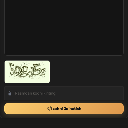
Izohni Jo'natish