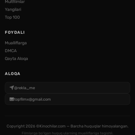
Multfilmlar
Yangilari
Top 100
FOYDALI
Mualliflarga
DMCA
Qayta Aloqa
ALOQA
@rekla_me
topfilmx@gmail.com
Copyright
2026 ©Kinochilar.com — Barcha huquqlar himoyalangan.
Filmlarga bo'lgan huquq ularning mualliflariga tegishli.