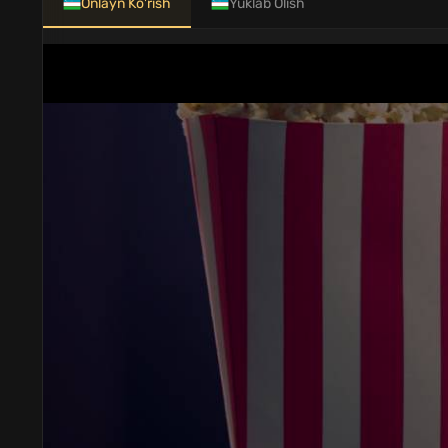
Onlayn Ko'rish
Yuklab Olish