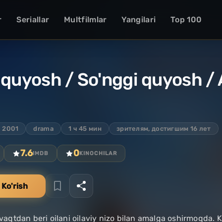
r
Seriallar
Multfilmlar
Yangilari
Top 100
 quyosh / So'nggi quyosh / 
2001
drama
1 ч 45 мин
зрителям, достигшим 16 лет
7.6
0
IMDB
KINOCHILAR
 Ko'rish
q vaqtdan beri oilani oilaviy nizo bilan amalga oshirmoqda. 