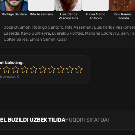
Rodrigo Santoro
Rita Assemany
Luiz Carlos
Flavia Marco
Ravi Ramos
Vasconcelos
Antonio
Lacerda
Joze Dyumon
,
Rodrigo Santoro
,
Rita Assemani
,
Luis Karlos Vaskonse
Laserda
,
Kayo Junkeyra
,
Everaldu Pontes
,
Mariana Loureyru
,
Servilio
Uolter Salles
,
Emrah Semih Kosar
mni baholang:
i ovozlar:
0
EL BUZILDI UZBEK TILIDA
YUQORI SIFATDA!