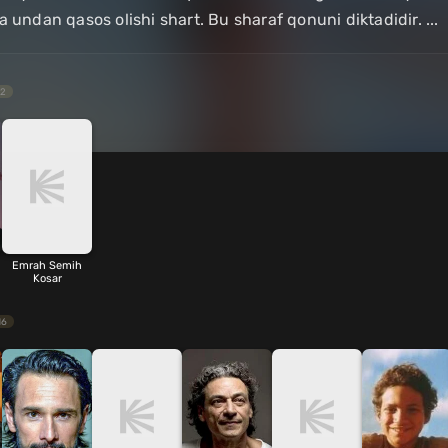
a undan qasos olishi shart. Bu sharaf qonuni diktadidir. ...
2
Emrah Semih
Kosar
16