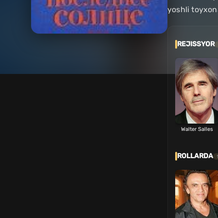
yoshli toyxon
REJISSYOR
Walter Salles
ROLLARDA