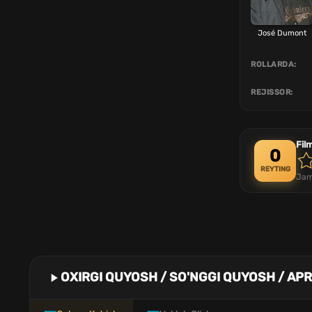
José Dumont
ROLLARDA:
REJISSOR:
Fil
0
REYTING
Jam
OXIRGI QUYOSH / SO'NGGI QUYOSH / APR