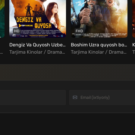
HD
FHD
Dengiz Va Quyosh Uzbek Tilida
Boshim Uzra quyosh botmaydi Uzbek tilida
Tarjima Kinolar / Jangari / Kriminal / Xorij Kinolar Uzbek Tilida
Tarjima Kinolar / Drama / Turk Kinolar Uzbek Tilida
Tarjima Kinolar / Drama / Komediya / Rus kinolar Uzbek Tilida