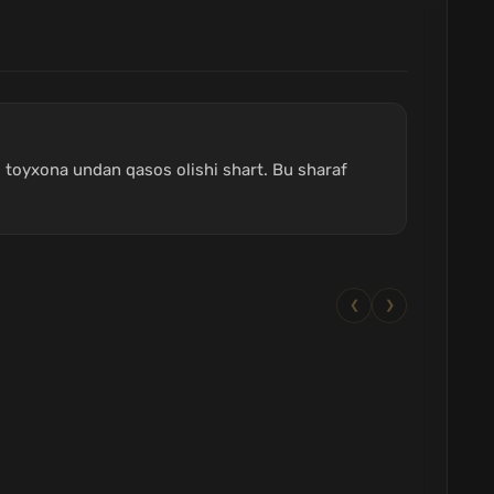
li toyxona undan qasos olishi shart. Bu sharaf
❮
❯