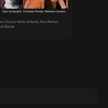
Caio Junqueira
Everaldo Pontes
Mariana Loureiro
Servílio de
Wagner Moura
Holanda
los
,
Flaviya Marko Antonio
,
Ravi Ramos
 di Olanda