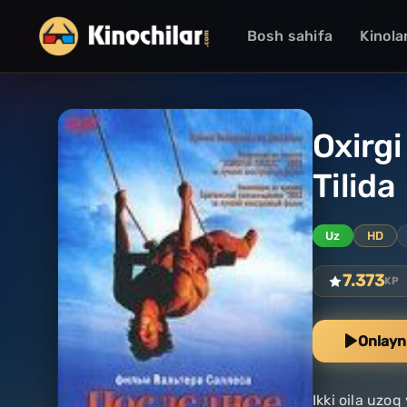
Bosh sahifa
Kinola
Oxirgi
Tilida
Uz
HD
7.373
KP
Onlayn
Ikki oila uzo