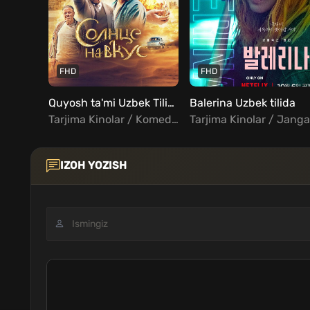
FHD
FHD
Quyosh ta'mi Uzbek Tilida
Balerina Uzbek tilida
Tarjima Kinolar / Komediya / Oilaviy / Fentezi / Rus kinolar Uzbek Tilida
IZOH YOZISH