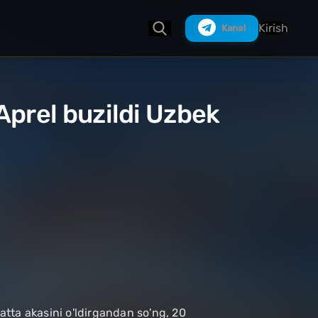
Kirish
Kanal
Aprel buzildi Uzbek
Izlash
Katta akasini o'ldirgandan so'ng, 20