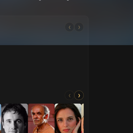
❮
❯
❮
❯