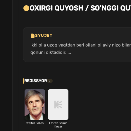
OXIRGI QUYOSH / SO'NGGI QU
SYUJET
Ikki oila uzoq vaqtdan beri oilani oilaviy nizo b
qonuni diktadidir. ...
REJISSYOR
2
Walter Salles
Emrah Semih
Kosar