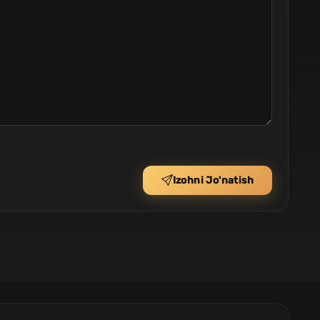
Izohni Jo'natish