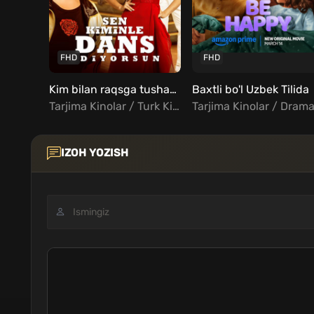
FHD
FHD
Kim bilan raqsga tushasan Uzbek tilida
Baxtli bo'l Uzbek Tilida
Tarjima Kinolar / Turk Kinolar Uzbek Tilida / Xorij Kinolar Uzbek Tilida / Komediya
IZOH YOZISH