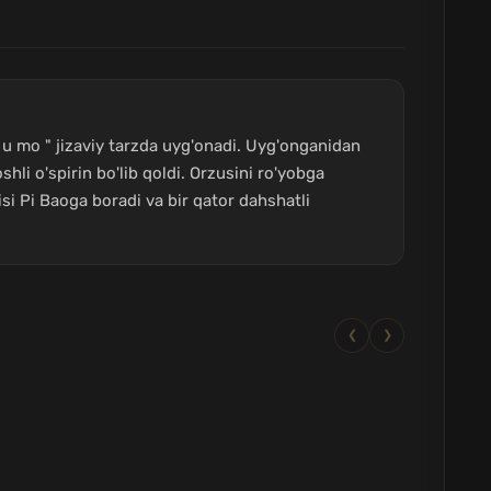
 u mo " jizaviy tarzda uyg'onadi. Uyg'onganidan
li o'spirin bo'lib qoldi. Orzusini ro'yobga
si Pi Baoga boradi va bir qator dahshatli
❮
❯