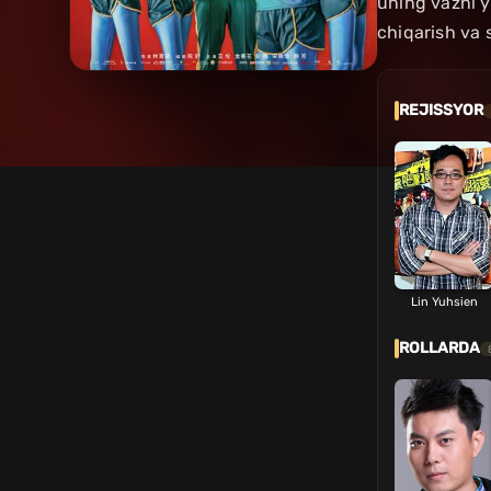
uning vazni y
chiqarish va
REJISSYOR
Lin Yuhsien
ROLLARDA