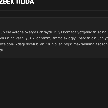
ZBEK TILIDA
chun Xia avtohalokatga uchraydi. 15 yil komada yotganidan so'ng,
di uning vazni yuz kilogramm, ammo axloqiy jihatdan o'n uch yosh
ta bolalikdagi do'sti bilan "Ruh bilan raqs" maktabining asoschi
di.