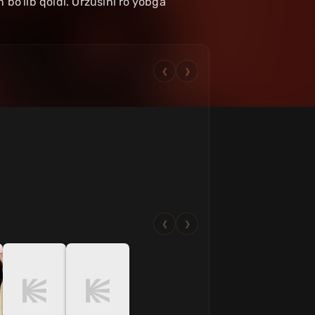
 bo'lib qoldi. Orzusini ro'yobga
❮
❯
❮
❯