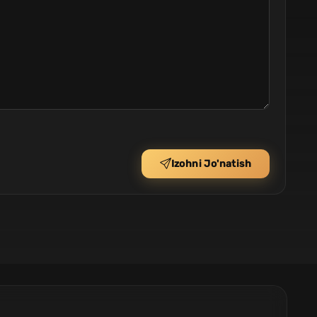
Izohni Jo'natish