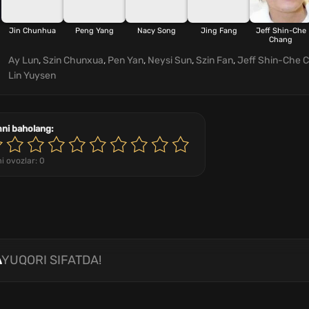
Jin Chunhua
Peng Yang
Nacy Song
Jing Fang
Jeff Shin-Che
Chang
Ay Lun
,
Szin Chunxua
,
Pen Yan
,
Neysi Sun
,
Szin Fan
,
Jeff Shin-Che 
Lin Yuysen
mni baholang:
i ovozlar:
0
A
YUQORI SIFATDA!