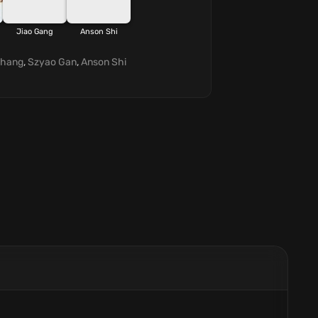
Jiao Gang
Anson Shi
Chang
,
Szyao Gan
,
Anson Shi