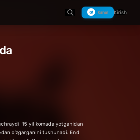
Kirish
Kanal
ida
Izlash
 uchraydi. 15 yil komada yotganidan
ubdan o'zgarganini tushunadi. Endi