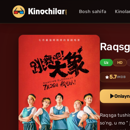
Bosh sahifa
Kinola
Raqsga
Uz
HD
5.7
IMDB
Onlayn
Raqsga tushis
so'ng, u mo "