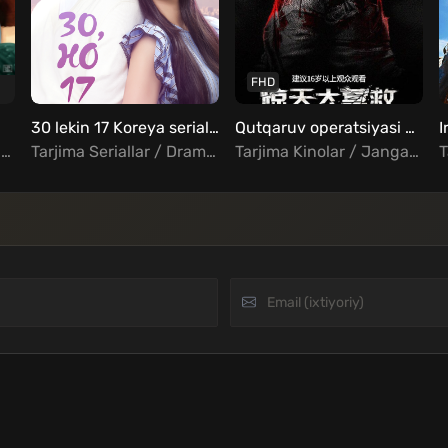
FHD
30 lekin 17 Koreya seriali Barcha qismlar Uzbek Tilida
Qutqaruv operatsiyasi Uzbek Tilida
Tarjima Kinolar / Drama / Hind Kinolar Uzbek Tilida
Tarjima Seriallar / Drama / Melodrama / Xorij Seriallar Uzbek Tilida
Tarjima Kinolar / Jangari / Kriminal / Xorij Kinolar Uzbek Tilida