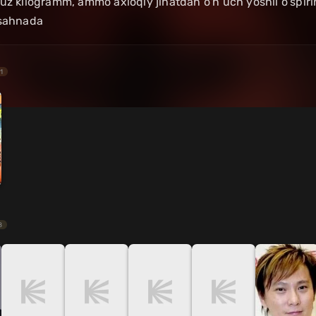
uz kilogramm, ammo axloqiy jihatdan o'n uch yoshli o'spirin
 sahnada
1
8