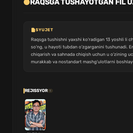
RAQSGA TUSHAYOTGAN FIL U
SYUJET
Raqsga tushishni yaxshi ko'radigan 13 yoshli li 
so'ng, u hayoti tubdan o'zgarganini tushunadi. En
chiqarish va sahnada chiqish uchun u o'zining uch
murakkab va nostandart mashg'ulotlarni boshlay
REJISSYOR
1