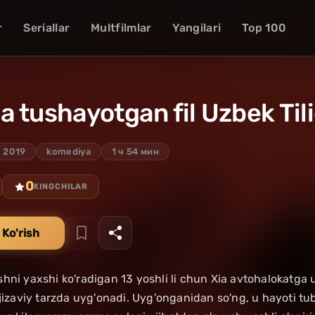
r
Seriallar
Multfilmlar
Yangilari
Top 100
 tushayotgan fil Uzbek Til
2019
komediya
1 ч 54 мин
0
KINOCHILAR
 Ko'rish
hni yaxshi ko'radigan 13 yoshli li chun Xia avtohalokatga
 jizaviy tarzda uyg'onadi. Uyg'onganidan so'ng, u hayoti t