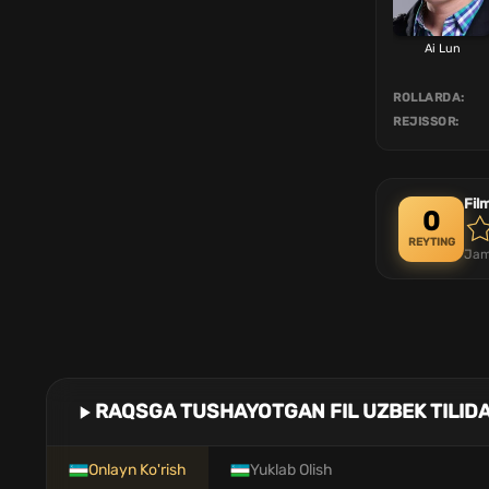
Ai Lun
ROLLARDA:
REJISSOR:
Fil
0
REYTING
Jam
RAQSGA TUSHAYOTGAN FIL UZBEK TILID
Onlayn Ko'rish
Yuklab Olish