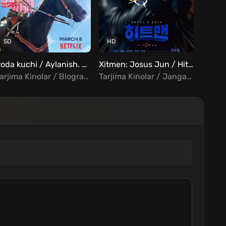
SD
HD
HD
Iroda kuchi / Aylanish. Chavandoz. Rodeo. Uzbek tilida
Xitmen: Josus Jun / Hitmen Josus Jun Uzbek tilida
Tarjima Kinolar / Biografiya / Drama / Xorij Kinolar Uzbek Tilida
Tarjima Kinolar / Jangari / Komediya / Xorij Kinolar Uzbek Tilida