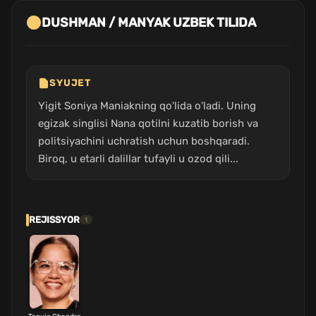
DUSHMAN / MANYAK UZBEK TILIDA
SYUJET
Yigit Soniya Maniakning qo'lida o'ladi. Uning
egizak singlisi Nana qotilni kuzatib borish va
politsiyachini uchratish uchun boshqaradi.
Biroq, u etarli dalillar tufayli u ozod qili...
REJISSYOR
1