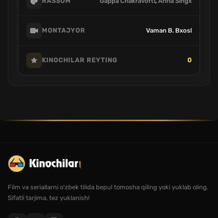
Gappa Chakravorti
,
Anna Singx
RASSOM
Vaman B. Bxosl
MONTAJYOR
0
KINOCHILAR REYTING
Film va seriallarni o'zbek tilida bepul tomosha qiling yoki yuklab oling.
Sifatli tarjima, tez yuklanish!