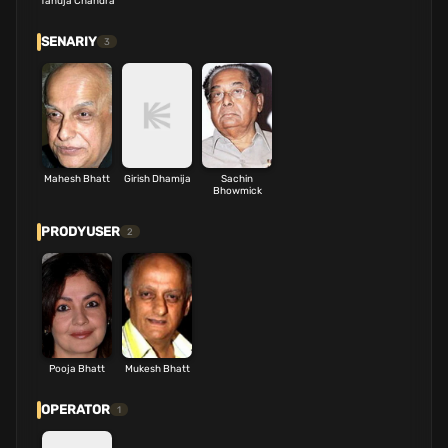
Tanuja Chandra
SENARIY
3
Mahesh Bhatt
Girish Dhamija
Sachin
Bhowmick
PRODYUSER
2
Pooja Bhatt
Mukesh Bhatt
OPERATOR
1