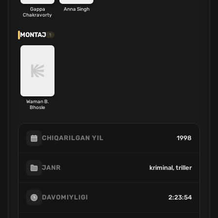
Gappa
Anna Singh
Chakravorty
MONTAJ
1
Waman B.
Bhosle
1998
CHIQARILGAN YIL
kriminal, triller
JANR
2:23:54
DAVOMIYLIGI