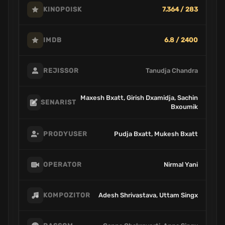
7.364 / 283
KINOPOISK
6.8 / 2400
IMDB
Tanudja Chandra
REJISSOR
Maxesh Bxatt, Girish Dxamidja, Sachin
SENARIST
Bxoumik
Pudja Bxatt, Mukesh Bxatt
PRODYUSER
Nirmal Yani
OPERATOR
Adesh Shrivastava, Uttam Singx
KOMPOZITOR