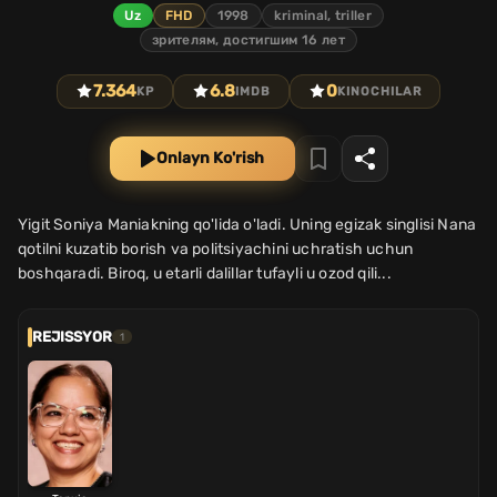
Uz
FHD
1998
kriminal, triller
зрителям, достигшим 16 лет
7.364
6.8
0
KP
IMDB
KINOCHILAR
Onlayn Ko'rish
Yigit Soniya Maniakning qo'lida o'ladi. Uning egizak singlisi Nana
qotilni kuzatib borish va politsiyachini uchratish uchun
boshqaradi. Biroq, u etarli dalillar tufayli u ozod qili...
REJISSYOR
1