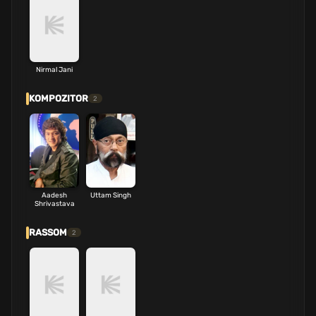
Nirmal Jani
KOMPOZITOR
2
Aadesh
Uttam Singh
Shrivastava
RASSOM
2