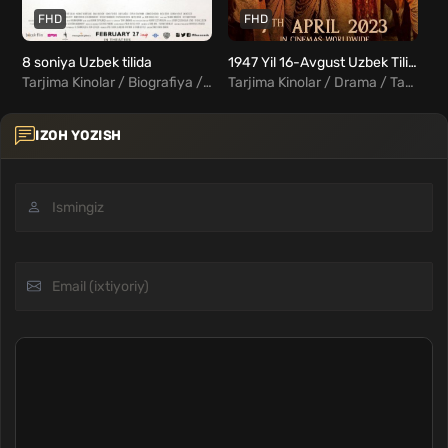
FHD
FHD
8 soniya Uzbek tilida
1947 Yil 16-Avgust Uzbek Tilida
Zi
Tarjima Kinolar / Biografiya / Drama / Melodrama / Fentezi / Turk Kinolar Uzbek Tilida
Tarjima Kinolar / Drama / Tarixiy / Hind Kinolar Uzbek Tilida
IZOH YOZISH