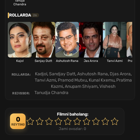
Tanuja
Chandra
ROLLARDA
26
Kajol
Sanjay Dutt
Ashutosh Rana
Jas Arora
Tanvi Azmi
Pramod
Kadjol
,
Sandjay Datt
,
Ashutosh Rana
,
Djas Arora
,
ROLLARDA:
Tanvi Azmi
,
Pramod Mutxu
,
Kunal Kxemu
,
Pratima
Kazmi
,
Anupam Shiyam
,
Vishesh
Tanudja Chandra
REJISSOR:
Filmni baholang:
0
REYTING
Jami ovozlar:
0