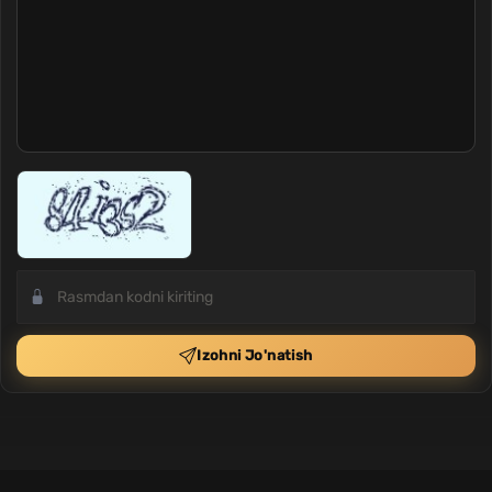
Izohni Jo'natish