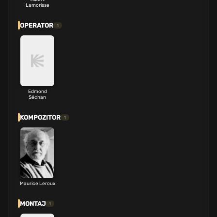
Lamorisse
OPERATOR
1
Edmond
Séchan
KOMPOZITOR
1
Maurice Leroux
MONTAJ
1