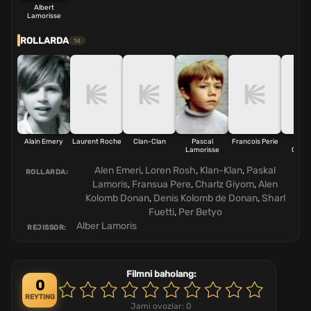
Albert
Lamorisse
ROLLARDA
14
Alain Emery
Laurent Roche
Clan-Clan
Pascal
Francois Perie
Char
Lamorisse
Guill
Alen Emeri
,
Loren Rosh
,
Klan-Klan
,
Paskal
ROLLARDA:
Lamoris
,
Fransua Pere
,
Charlz Giyom
,
Alen
Kolomb Donan
,
Denis Kolomb de Donan
,
Sharl
Fuetti
,
Per Betyo
Alber Lamoris
REJISSOR:
Filmni baholang:
0
REYTING
Jami ovozlar:
0