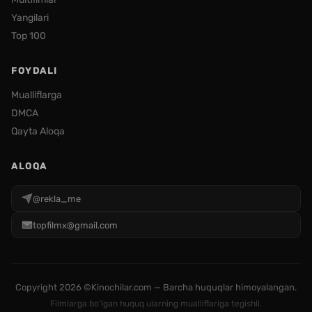
Yangilari
Top 100
FOYDALI
Mualliflarga
DMCA
Qayta Aloqa
ALOQA
@rekla_me
topfilmx@gmail.com
Copyright
2026 ©Kinochilar.com — Barcha huquqlar himoyalangan.
Filmlarga bo'lgan huquq ularning mualliflariga tegishli.