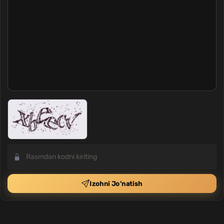
Izohni Jo'natish