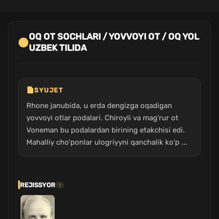
OQ OT SOCHLARI / YOVVOYI OT / OQ YOL
UZBEK TILIDA
SYUJET
Rhone janubida, u erda dengizga oqadigan
yovvoyi otlar podalari. Chiroyli va mag'rur ot
Voneman bu podalardan birining etakchisi edi.
Mahalliy cho'ponlar ulogriyyni qanchalik ko'p ...
REJISSYOR
1