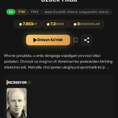
Uz
FHD
1953
qisqa Syujetli, drama, sarguzasht, oilaviy
7.853
7.2
0
KP
IMDB
KINOCHILAR
Onlayn Ko'rish
Rhone janubida, u erda dengizga oqadigan yovvoyi otlar
podalari. Chiroyli va mag'rur ot Voneman bu podalardan birining
etakchisi edi. Mahalliy cho'ponlar ulogriyyni qanchalik ko'p ...
REJISSYOR
1