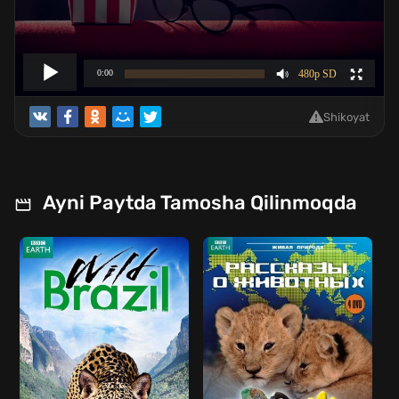
Shikoyat
Ayni Paytda Tamosha Qilinmoqda