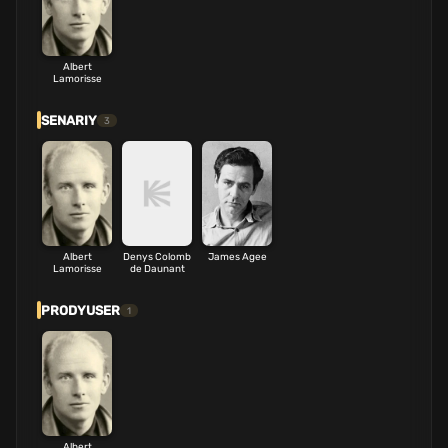
Albert
Lamorisse
SENARIY
3
Albert
Denys Colomb
James Agee
Lamorisse
de Daunant
PRODYUSER
1
Albert