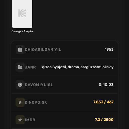
Georges Alépée
1953
CHIQARILGAN YIL
qisqa Syujetli, drama, sarguzasht, oilaviy
JANR
0:40:03
DAVOMIYLIGI
7.853 / 467
KINOPOISK
7.2 / 2500
IMDB