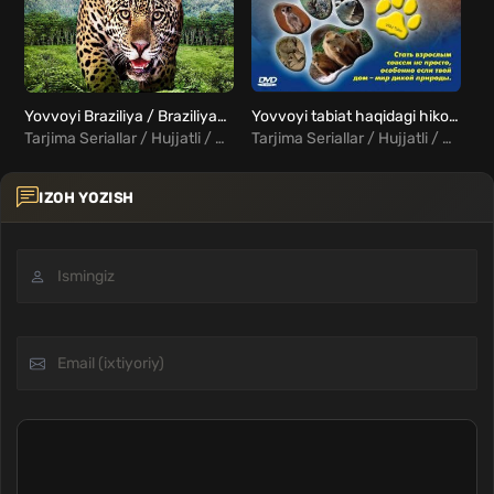
Yovvoyi Braziliya / Braziliyaning yovvoyi tabiati Barcha qismlar Uzbek Tilida
Yovvoyi tabiat haqidagi hikoyalar / Yovvoyi ertaklar Barcha qismlar Uzbek Tilida
Yo
Tarjima Seriallar / Hujjatli / Xorij Seriallar Uzbek Tilida
Tarjima Seriallar / Hujjatli / Xorij Seriallar Uzbek Tilida
IZOH YOZISH