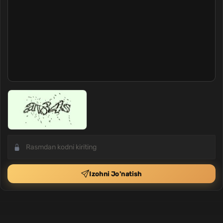
Izohni Jo'natish