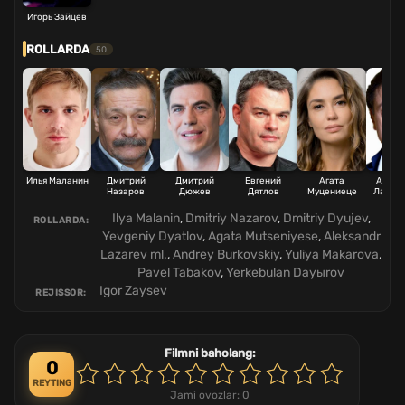
Игорь Зайцев
ROLLARDA
50
Илья Маланин
Дмитрий
Дмитрий
Евгений
Агата
Алекс
Назаров
Дюжев
Дятлов
Муцениеце
Лазаре
Ilya Malanin
,
Dmitriy Nazarov
,
Dmitriy Dyujev
,
ROLLARDA:
Yevgeniy Dyatlov
,
Agata Mutseniyese
,
Aleksandr
Lazarev ml.
,
Andrey Burkovskiy
,
Yuliya Makarova
,
Pavel Tabakov
,
Yerkebulan Dayыrov
Igor Zaysev
REJISSOR:
Filmni baholang:
0
REYTING
Jami ovozlar:
0