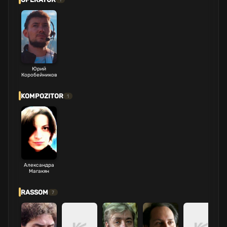
Юрий
Коробейников
KOMPOZITOR
1
Александра
Магакян
RASSOM
7