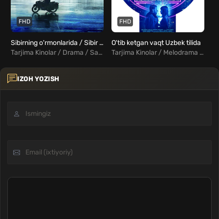
FHD
FHD
Sibirning o'rmonlarida / Sibir o'rmonlarida Uzbek Tilida
O'tib ketgan vaqt Uzbek tilida
Tarjima Kinolar / Drama / Sarguzasht / Xorij Kinolar Uzbek Tilida
Tarjima Kinolar / Melodrama / Fantastika / Xorij Kinolar Uzbek Tilida
IZOH YOZISH