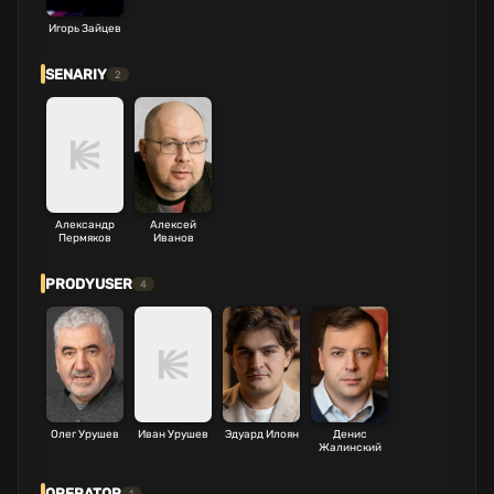
Игорь Зайцев
SENARIY
2
Александр
Алексей
Пермяков
Иванов
PRODYUSER
4
Олег Урушев
Иван Урушев
Эдуард Илоян
Денис
Жалинский
OPERATOR
1