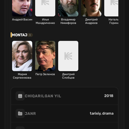
Андрей Васин
Илья
Владимир
Дмитрий
Наталья
Мандриченко
Никифоров
Андреев
Горина
Ш
MONTAJ
3
Мария
Петр Зеленов
Дмитрий
Сергеенкова
Слобцов
2018
CHIQARILGAN YIL
tarixiy, drama
JANR