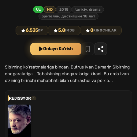
Uz
HD
2018
tarixiy, drama
зрителям, достигшим 18 лет
6.535
5.8
0
KP
IMDB
KINOCHILAR
Onlayn Ko'rish
Sibirning ko'rsatmalariga binoan, Butrus Ivan Demarin Sibirning
chegaralariga - Tobolskning chegaralariga kiradi. Bu erda Ivan
o'zining birinchi muhabbati bilan uchrashdi va polk b...
REJISSYOR
1