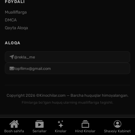
FOYDALI
Mualliflarga
DMCA
Qayta Aloqa
ALOQA
@rekla_me
topfilmx@gmail.com
Copyright
2026 ©Kinochilar.com — Barcha huquqlar himoyalangan.
Filmlarga bo'lgan huquq ularning mualliflariga tegishli.
Bosh sahifa
Seriallar
Kinolar
Hind Kinolar
Shaxsiy Kabinet