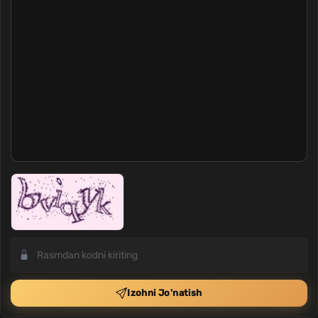
Izohni Jo'natish