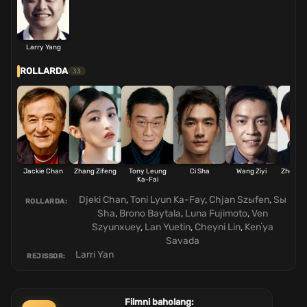
Larry Yang
ROLLARDA
33
Jackie Chan
Zhang Zifeng
Tony Leung
Ci Sha
Wang Ziyi
Zhou Zh
Ka-Fai
Djeki Chan
,
Toni Lyun Ka-Fay
,
Chjan Szыfen
,
Sы
ROLLARDA:
Sha
,
Brono Baytala
,
Luna Fujimoto
,
Ven
Szyunxuey
,
Lan Yuetin
,
Cheyni Lin
,
Kenʼya
Savada
Larri Yan
REJISSOR:
Filmni baholang: