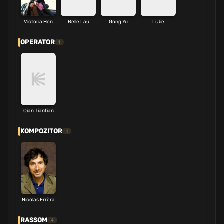
Victoria Hon
Belle Lau
Gong Yu
Li Jie
OPERATOR
1
Qian Tiantian
KOMPOZITOR
1
Nicolas Errèra
RASSOM
4