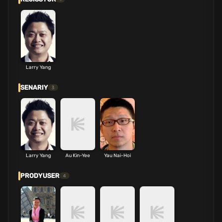
Larry Yang
SENARIY
3
Larry Yang
Au Kin-Yee
Yau Nai-Hoi
PRODYUSER
4