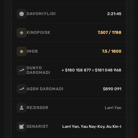
2:21:45
DAVOMIYLIGI
7.507 / 1788
KINOPOISK
7.5 / 1800
IMDB
DUNYO
+ $180 158 877 = $181 048 968
DAROMADI
$890 091
AQSH DAROMADI
Larri Yan
REJISSOR
Larri Yan, Yau Nay-Xoy, Au Kin-I
SENARIST