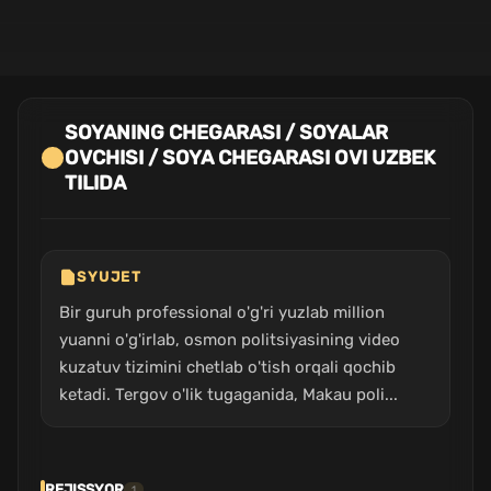
SOYANING CHEGARASI / SOYALAR
OVCHISI / SOYA CHEGARASI OVI UZBEK
TILIDA
SYUJET
Bir guruh professional o'g'ri yuzlab million
yuanni o'g'irlab, osmon politsiyasining video
kuzatuv tizimini chetlab o'tish orqali qochib
ketadi. Tergov o'lik tugaganida, Makau poli...
REJISSYOR
1