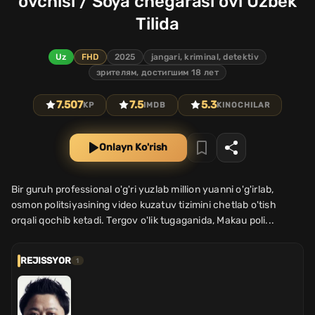
ovchisi / Soya chegarasi ovi Uzbek
Tilida
Uz
FHD
2025
jangari, kriminal, detektiv
зрителям, достигшим 18 лет
7.507
7.5
5.3
KP
IMDB
KINOCHILAR
Onlayn Ko'rish
Bir guruh professional o'g'ri yuzlab million yuanni o'g'irlab,
osmon politsiyasining video kuzatuv tizimini chetlab o'tish
orqali qochib ketadi. Tergov o'lik tugaganida, Makau poli...
REJISSYOR
1