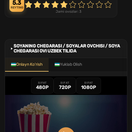
5.3
REYTING
Jami ovozlar:
3
SOYANING CHEGARASI / SOYALAR OVCHISI / SOYA
CHEGARASI OVI UZBEK TILIDA
Onlayn Ko'rish
Yuklab Olish
SIFAT
SIFAT
SIFAT
480P
720P
1080P