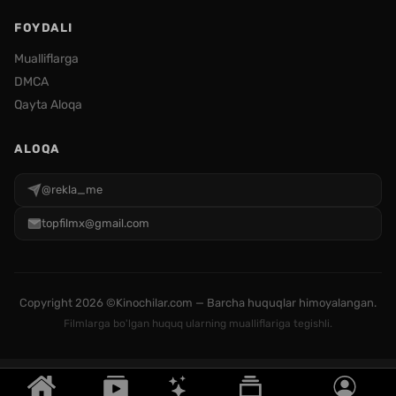
FOYDALI
Mualliflarga
DMCA
Qayta Aloqa
ALOQA
@rekla_me
topfilmx@gmail.com
Copyright
2026 ©Kinochilar.com — Barcha huquqlar himoyalangan.
Filmlarga bo'lgan huquq ularning mualliflariga tegishli.