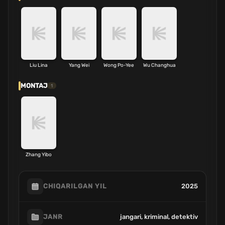
Liu Lina
Yang Wei
Wong Po-Yee
Wu Changhua
MONTAJ
1
Zhang Yibo
2025
CHIQARILGAN YIL
jangari, kriminal, detektiv
JANR