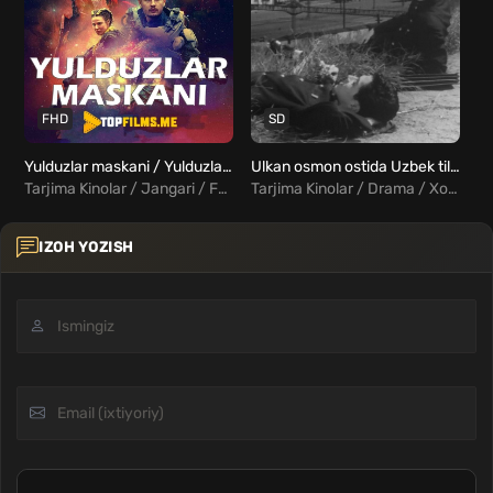
FHD
SD
Yulduzlar maskani / Yulduzlar chegarasi Uzbek tilida
Ulkan osmon ostida Uzbek tilida
Ot
Tarjima Kinolar / Jangari / Fantastika / Xorij Kinolar Uzbek Tilida
Tarjima Kinolar / Drama / Xorij Kinolar Uzbek Tilida
IZOH YOZISH