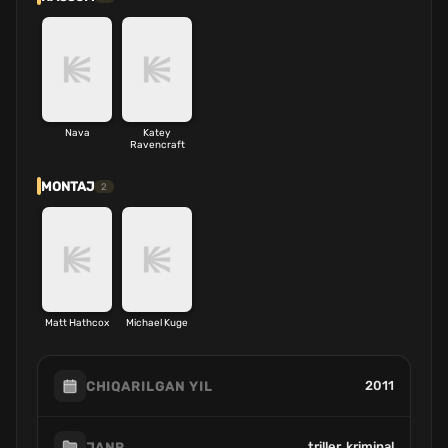
Nava
Katey
Ravencraft
MONTAJ
2
Matt Hathcox
Michael Kuge
2011
CHIQARILGAN YIL
triller, kriminal
JANR