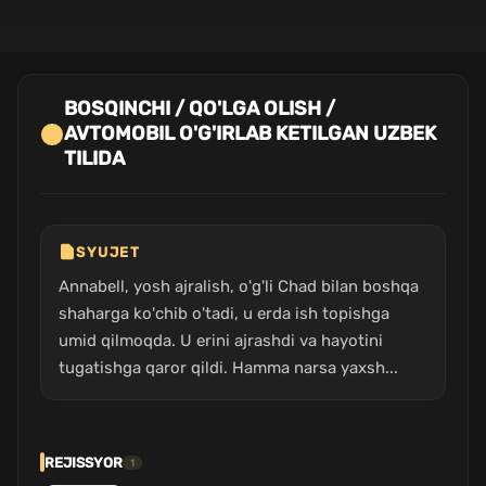
BOSQINCHI / QO'LGA OLISH /
AVTOMOBIL O'G'IRLAB KETILGAN UZBEK
TILIDA
SYUJET
Annabell, yosh ajralish, o'g'li Chad bilan boshqa
shaharga ko'chib o'tadi, u erda ish topishga
umid qilmoqda. U erini ajrashdi va hayotini
tugatishga qaror qildi. Hamma narsa yaxsh...
REJISSYOR
1