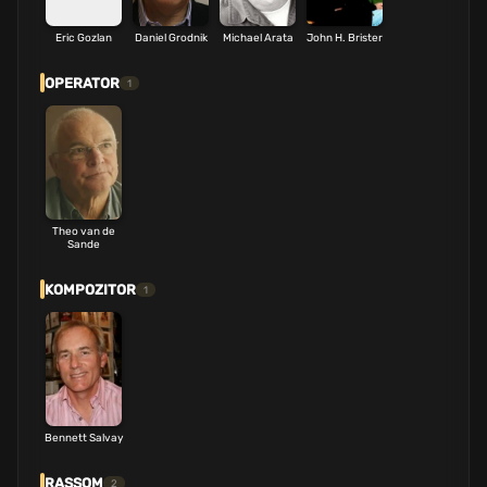
Eric Gozlan
Daniel Grodnik
Michael Arata
John H. Brister
OPERATOR
1
Theo van de
Sande
KOMPOZITOR
1
Bennett Salvay
RASSOM
2