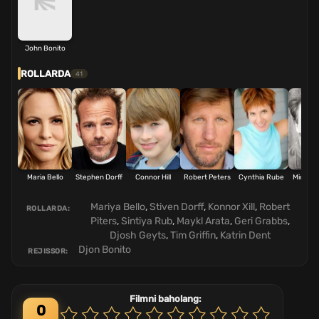
John Bonito
ROLLARDA
41
Maria Bello
Stephen Dorff
Connor Hill
Robert Peters
Cynthia Rube
Michael
Mariya Bello
,
Stiven Dorff
,
Konnor Xill
,
Robert
ROLLARDA:
Piters
,
Sintiya Rub
,
Maykl Arata
,
Geri Grabbs
,
Djosh Geyts
,
Tim Griffin
,
Katrin Dent
Djon Bonito
REJISSOR:
Filmni baholang:
0