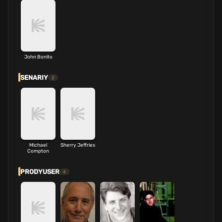
John Bonito
SENARIY
2
Michael
Sherry Jeffries
Compton
PRODYUSER
4