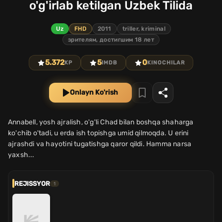
o'g'irlab ketilgan Uzbek Tilida
Uz
FHD
2011
triller, kriminal
зрителям, достигшим 18 лет
5.372
5
0
KP
IMDB
KINOCHILAR
Onlayn Ko'rish
Annabell, yosh ajralish, o'g'li Chad bilan boshqa shaharga
ko'chib o'tadi, u erda ish topishga umid qilmoqda. U erini
ajrashdi va hayotini tugatishga qaror qildi. Hamma narsa
yaxsh...
REJISSYOR
1