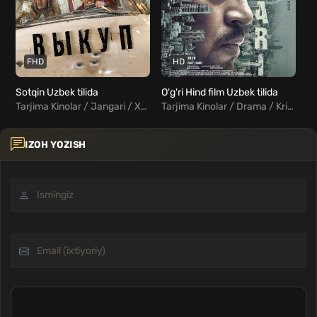
FHD
HD
Sotqin Uzbek tilida
O'g'ri Hind film Uzbek tilida
Tarjima Kinolar / Jangari / Xorij Kinolar Uzbek Tilida
Tarjima Kinolar / Drama / Kriminal / Sarguzasht / Triller / Hind Kinolar Uzbek Tilida
IZOH YOZISH