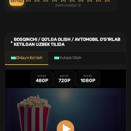
REYTING
Jami ovozlar:
0
BOSQINCHI / QO'LGA OLISH / AVTOMOBIL O'G'IRLAB
KETILGAN UZBEK TILIDA
Onlayn Ko'rish
Yuklab Olish
SIFAT
SIFAT
SIFAT
480P
720P
1080P